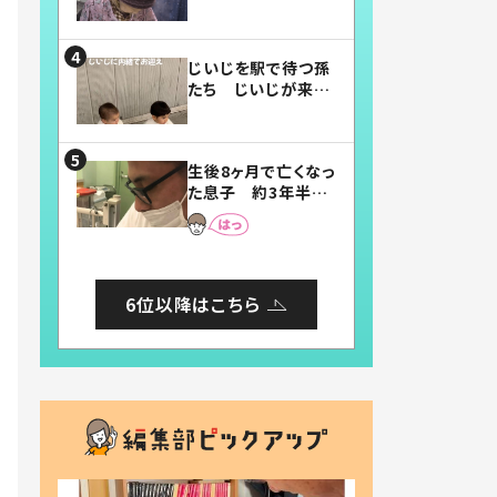
賛したお弁当に「美
味しそう」「お弁当す
ごい」
じいじを駅で待つ孫
たち じいじが来た
瞬間…！？「じいじイ
ケメン」「デレッデレ」
「嬉しくて可愛くてた
生後8ヶ月で亡くなっ
まらない」「幸せにな
た息子 約3年半
れる」
後、当時の妻の日記
に書いてあった本音
とは
6位以降はこちら