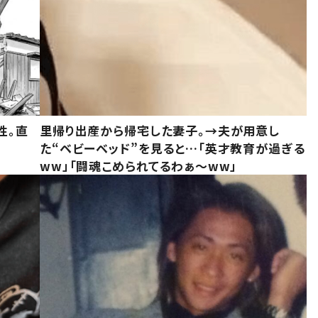
性。直
里帰り出産から帰宅した妻子。→夫が用意し
た“ベビーベッド”を見ると…「英才教育が過ぎる
ww」「闘魂こめられてるわぁ～ww」