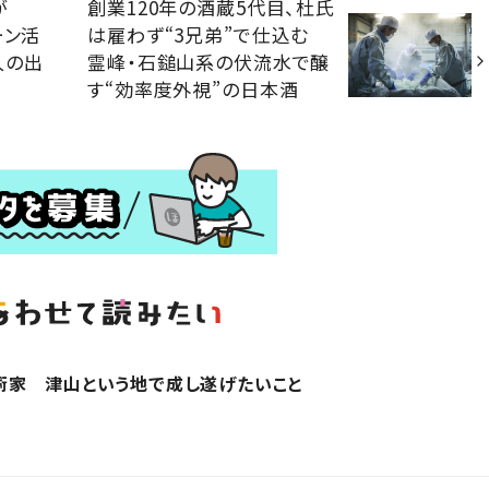
が
創業120年の酒蔵5代目、杜氏
ーン活
は雇わず“3兄弟”で仕込む
人の出
霊峰・石鎚山系の伏流水で醸
す“効率度外視”の日本酒
術家 津山という地で成し遂げたいこと