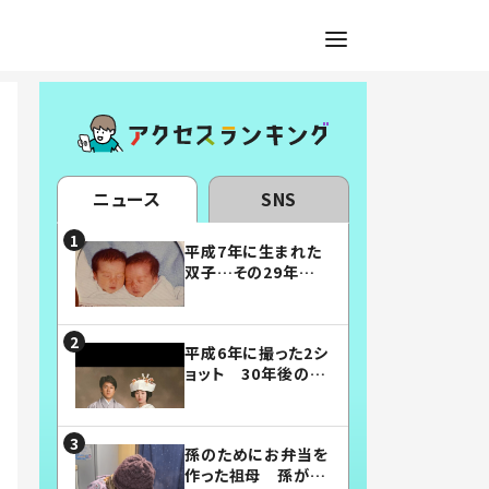
ニュース
SNS
平成7年に生まれた
双子…その29年後
の姿に「漫画みたい」
「素敵すぎる」
平成6年に撮った2シ
ョット 30年後の姿
に…「美男美女」「こ
んな夫婦になりた
い」
孫のためにお弁当を
作った祖母 孫が絶