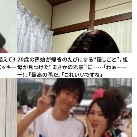
植えて3
20歳の孫娘が帰省のたびにする“隠しごと”。祖
ズッキー
母が見つけた“まさかの光景”に……「わぁーー
ー！」「最高の孫だ」「これいいですね」