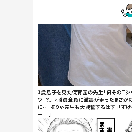
3歳息子を見た保育園の先生「何そのTシ
ツ！？」→職員全員に激震が走ったまさか
に…「そりゃ先生も大興奮するはず」「すげ
ー！！」