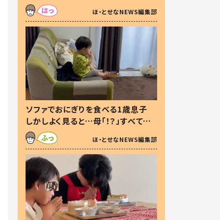
た本音とは
ほ・とせなNEWS編集部
ソファでおにぎりを食べる1歳息子
しかしよく見ると…母「！？」すべてを
察した母の投稿に「可愛いから許
ほ・とせなNEWS編集部
す！」「現行犯〜」