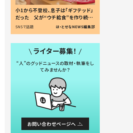
小1から不登校、息子は「ギフテッド」
だった 父が“ウチ給食”を作り続け
る理由とは #令和の親 #令和の子
SNSで話題
ほ・とせなNEWS編集部
ライター募集！
“人”のグッドニュースの取材・執筆をし
てみませんか？
お問い合わせページへ