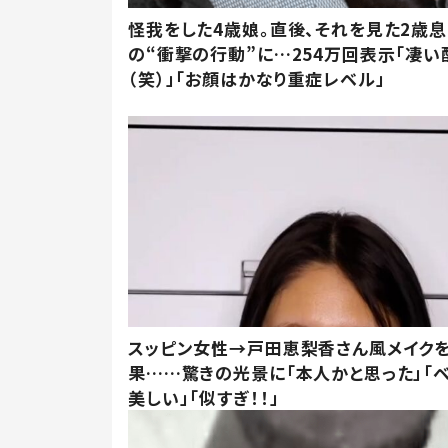
怪我をした4歳娘。直後、それを見た2歳
の“衝撃の行動”に…254万回表示「凄い
（笑）」「お顔はかなり重症レベル」
スッピン女性→戸田恵梨香さん風メイク
果……驚きの光景に「本人かと思った」「
美しい」「似すぎ！！」