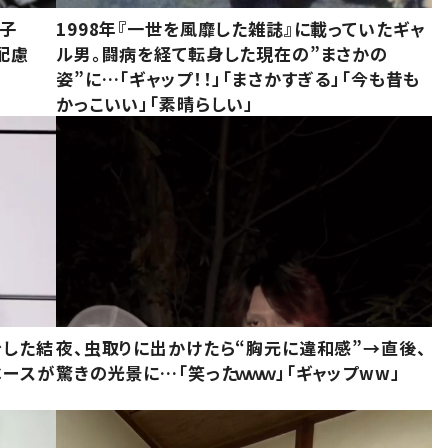
息子
1998年『一世を風靡した雑誌』に載っていたギャ
配慮
ル男。闘病を経て転身した現在の”まさかの
姿”に…「ギャップ！！」「まさかすぎる」「今も昔も
かっこいい」「素晴らしい」
をした結
夜、虫取りに出かけたら“胸元に違和感”→直後、
ベースが
驚きの光景に…「笑ったｗｗｗ」「ギャップww」