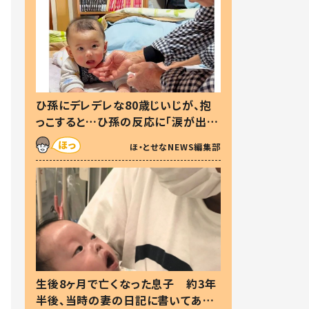
ひ孫にデレデレな80歳じいじが、抱
っこすると…ひ孫の反応に「涙が出ま
した」「可愛くて仕方ない」
ほ・とせなNEWS編集部
生後8ヶ月で亡くなった息子 約3年
半後、当時の妻の日記に書いてあっ