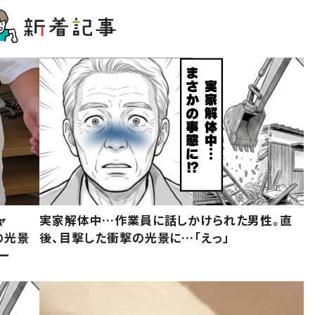
ャ
実家解体中…作業員に話しかけられた男性。直
の光景
後、目撃した衝撃の光景に…「えっ」
ー