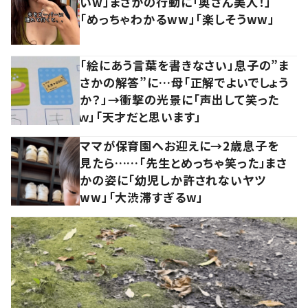
いw」まさかの行動に「奥さん美人！」
「めっちゃわかるww」「楽しそうww」
「絵にあう言葉を書きなさい」息子の”ま
さかの解答”に…母「正解でよいでしょう
か？」→衝撃の光景に「声出して笑った
ｗ」「天才だと思います」
ママが保育園へお迎えに→2歳息子を
見たら……「先生とめっちゃ笑った」まさ
かの姿に「幼児しか許されないヤツ
ww」「大渋滞すぎるw」