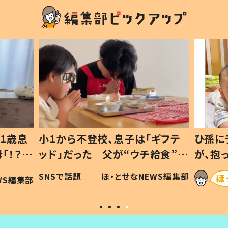
1歳息
小1から不登校、息子は「ギフテ
ひ孫に
「！？」
ッド」だった 父が“ウチ給食”を
が、抱
に「可愛
作り続ける理由とは #令和の親
「涙が
SNSで話題
ほ・とせなNEWS編集部
WS編集部
#令和の子
い」