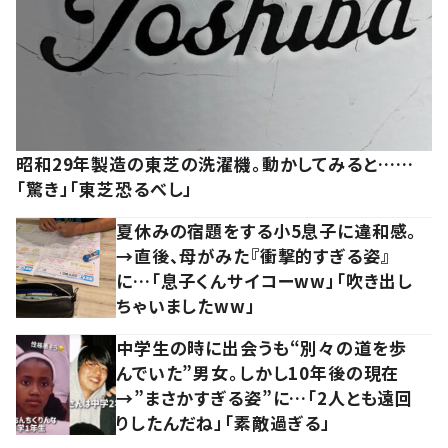
昭和29年製造の東芝の洗濯機。動かしてみると……
「驚き」「東芝恐るべし」
夏休みの宿題をする小5息子に違和感。
→直後、母がみた『衝撃的すぎる姿』
に…「息子くんサイコーww」「吹き出し
ちゃいましたww」
中学生の時に出会うも“別々の道を歩
んでいた”男女。しかし10年後の現在
→”まさかすぎる姿”に…「2人とも遠回
りしたんだね」「素敵過ぎる」