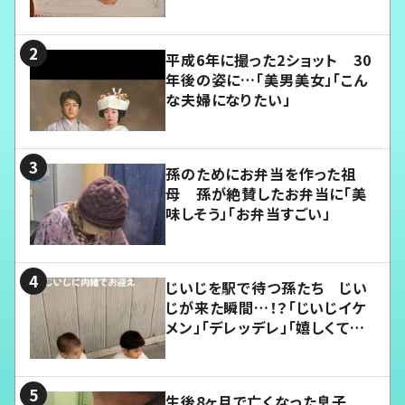
平成6年に撮った2ショット 30
年後の姿に…「美男美女」「こん
な夫婦になりたい」
孫のためにお弁当を作った祖
母 孫が絶賛したお弁当に「美
味しそう」「お弁当すごい」
じいじを駅で待つ孫たち じい
じが来た瞬間…！？「じいじイケ
メン」「デレッデレ」「嬉しくて可
愛くてたまらない」「幸せになれ
る」
生後8ヶ月で亡くなった息子