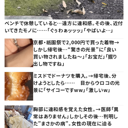
ベンチで休憩していると…遠方に違和感。その後、近付
いてきたモノに……「ぐぅわぁッッッ」「やばいよ…」
京都・祇園祭で2,000円で買った着物→
しかし帰宅後…“驚きの光景”に「良い
買い物されましたね～」「お宝だ」「掘り
出し物ですね」
ミスドでドーナツを購入。→帰宅後、分
けようとしたら…… 目からウロコの光
景に「サイコーですww」「激しいw」
胸部に違和感を覚えた女性。→医師「異
常はありません」しかしその後…判明し
た”まさかの病”。女性の現在に迫る