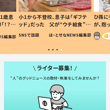
1歳息
小1から不登校、息子は「ギフテ
ひ孫に
「！？」
ッド」だった 父が“ウチ給食”を
が、抱
に「可愛
作り続ける理由とは #令和の親
「涙が
SNSで話題
ほ・とせなNEWS編集部
WS編集部
#令和の子
い」
ライター募集！
“人”のグッドニュースの取材・執筆をしてみませんか？