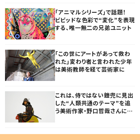
「アニマルシリーズ」で話題！
ビビッドな色彩で“変化”を表現
する、唯一無二の兄弟ユニット
「この世にアートがあって救わ
れた」変わり者と言われた少年
は美術教師を経て芸術家に
これは、侍ではない――鎧兜に見出
した“人類共通のテーマ”を追
う美術作家・野口哲哉さんに聞
く