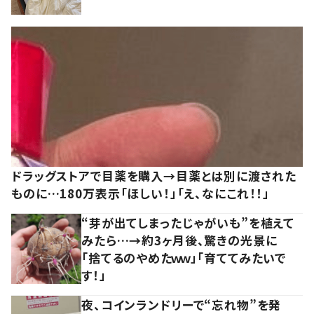
ドラッグストアで目薬を購入→目薬とは別に渡された
ものに…180万表示「ほしい！」「え、なにこれ！！」
“芽が出てしまったじゃがいも”を植えて
みたら…→約3ヶ月後、驚きの光景に
「捨てるのやめたｗｗ」「育ててみたいで
す！」
夜、コインランドリーで“忘れ物”を発