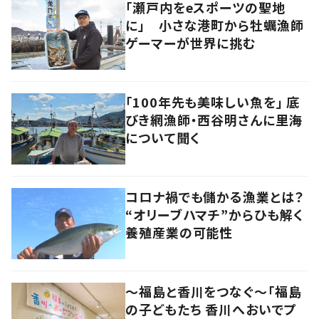
「瀬戸内をeスポーツの聖地
に」 小さな港町から牡蠣漁師
ゲーマーが世界に挑む
「100年先も美味しい魚を」 底
びき網漁師・西谷明さんに里海
について聞く
コロナ禍でも儲かる漁業とは？
“オリーブハマチ”からひも解く
養殖産業の可能性
～福島と香川をつなぐ～「福島
の子どもたち 香川へおいでプ