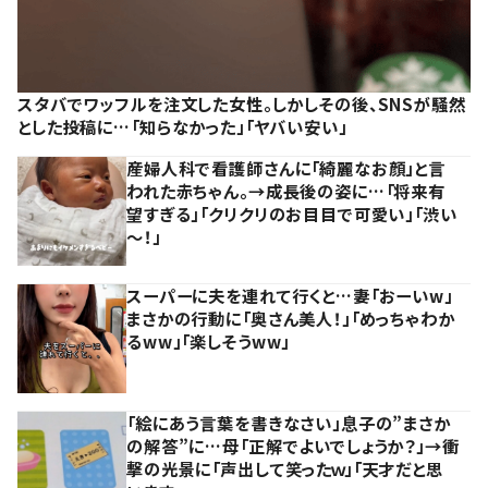
スタバでワッフルを注文した女性。しかしその後、SNSが騒然
とした投稿に…「知らなかった」「ヤバい安い」
産婦人科で看護師さんに「綺麗なお顔」と言
われた赤ちゃん。→成長後の姿に…「将来有
望すぎる」「クリクリのお目目で可愛い」「渋い
～！」
スーパーに夫を連れて行くと…妻「おーいw」
まさかの行動に「奥さん美人！」「めっちゃわか
るww」「楽しそうww」
「絵にあう言葉を書きなさい」息子の”まさか
の解答”に…母「正解でよいでしょうか？」→衝
撃の光景に「声出して笑ったｗ」「天才だと思