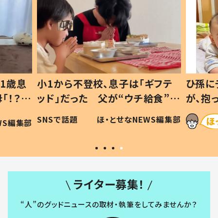
ギフテ
ひ孫にデレデレな80歳じいじ
給食”を
が、抱っこすると…ひ孫の反応に
和の親
「涙が出ました」「可愛くて仕方な
WS編集部
ほ・とせなNEWS編集部
い」
ライター募集！
“人”のグッドニュースの取材・執筆をしてみませんか？