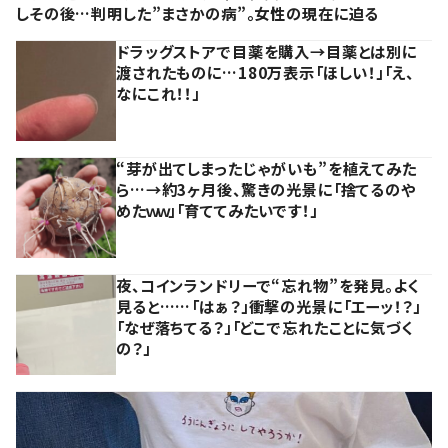
しその後…判明した”まさかの病”。女性の現在に迫る
ドラッグストアで目薬を購入→目薬とは別に
渡されたものに…180万表示「ほしい！」「え、
なにこれ！！」
“芽が出てしまったじゃがいも”を植えてみた
ら…→約3ヶ月後、驚きの光景に「捨てるのや
めたｗｗ」「育ててみたいです！」
夜、コインランドリーで“忘れ物”を発見。よく
見ると……「はぁ？」衝撃の光景に「エーッ！？」
「なぜ落ちてる？」「どこで忘れたことに気づく
の？」