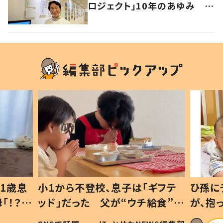
ロジェクト」10年のあゆみ #
あれから私は
ギフテ
ひ孫にデレデレな80歳じいじ
給食”を
が、抱っこすると…ひ孫の反応に
和の親
「涙が出ました」「可愛くて仕方な