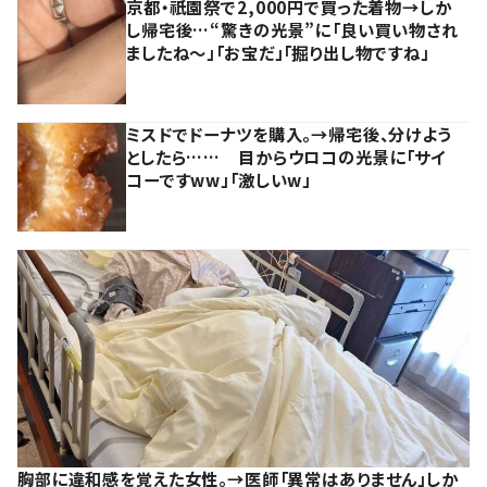
京都・祇園祭で2,000円で買った着物→しか
し帰宅後…“驚きの光景”に「良い買い物され
ましたね～」「お宝だ」「掘り出し物ですね」
ミスドでドーナツを購入。→帰宅後、分けよう
としたら…… 目からウロコの光景に「サイ
コーですww」「激しいw」
胸部に違和感を覚えた女性。→医師「異常はありません」しか