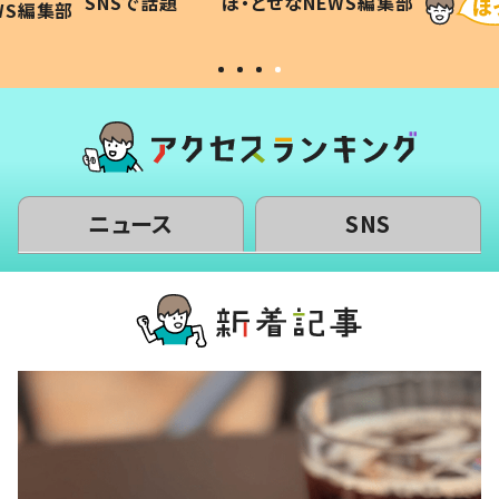
WS編集部
ほ・とせなNEWS編集部
い」
ニュース
SNS