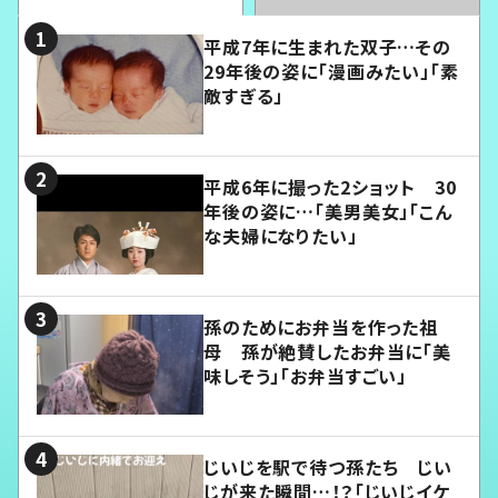
平成7年に生まれた双子…その
29年後の姿に「漫画みたい」「素
敵すぎる」
平成6年に撮った2ショット 30
年後の姿に…「美男美女」「こん
な夫婦になりたい」
孫のためにお弁当を作った祖
母 孫が絶賛したお弁当に「美
味しそう」「お弁当すごい」
じいじを駅で待つ孫たち じい
じが来た瞬間…！？「じいじイケ