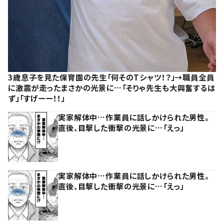
3歳息子を見た保育園の先生「何そのTシャツ！？」→職員全員
に激震が走ったまさかの光景に…「そりゃ先生も大興奮するは
ず」「すげーー！！」
実家解体中…作業員に話しかけられた男性。
直後、目撃した衝撃の光景に…「えっ」
実家解体中…作業員に話しかけられた男性。
直後、目撃した衝撃の光景に…「えっ」