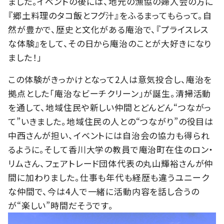
ました。イベントの後には、地元の漁協の婦人会の方に
『郷土料理のタコ飯とフグ汁』をふるまってもらって。自
然が豊かで、歴史と文化がある庵治で、『プライスレス
な体験』をして、その日から庵治のことが大好きになり
ました！」
この体験がきっかけとなって2人は意気投合し、庵治を
拠点とした「庵治なビーチクリーン」が誕生。清掃活動
を通して、地域住民や新しい仲間とどんどん“つながっ
て”いきました。地域住民の人との“つながり”の役目は
中西さんが担い、イベントには自治会の協力も得られ
るように。そして香川大学の教員で庵治町在住のロン・
リムさん、フェアトレード団体代表の丸山輝裕さんが仲
間に加わりました。仕事も年代も経歴も違うユニーク
な仲間で、今は4人で一緒に活動内容を話し合うの
が“楽しい”時間だそうです。