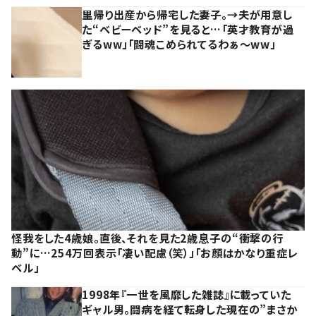
里帰り出産から帰宅した妻子。→夫が用意し
た“ベビーベッド”を見ると…「英才教育が過
ぎるww」「闘魂こめられてるわぁ～ww」
怪我をした4歳娘。直後、それを見た2歳息子の“衝撃の行
動”に…254万回表示「凄い配慮（笑）」「お顔はかなり重症レ
ベル」
1998年『一世を風靡した雑誌』に載っていた
ギャル男。闘病を経て転身した現在の”まさか