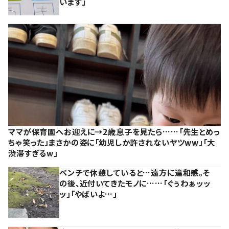
います」
ママが保育園へお迎えに→2歳息子を見たら……「先生とめっ
ちゃ笑った」まさかの姿に「幼児しか許されないヤツww」「大
渋滞すぎるw」
ベンチで休憩していると…遠方に違和感。そ
の後、近付いてきたモノに……「ぐぅわぁッッ
ッ」「やばいよ…」