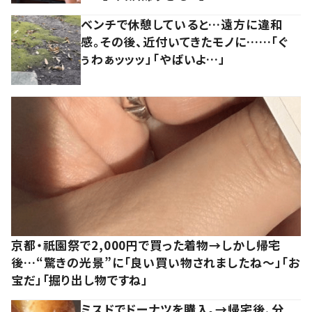
ベンチで休憩していると…遠方に違和
感。その後、近付いてきたモノに……「ぐ
ぅわぁッッッ」「やばいよ…」
京都・祇園祭で2,000円で買った着物→しかし帰宅
後…“驚きの光景”に「良い買い物されましたね～」「お
宝だ」「掘り出し物ですね」
ミスドでドーナツを購入。→帰宅後、分