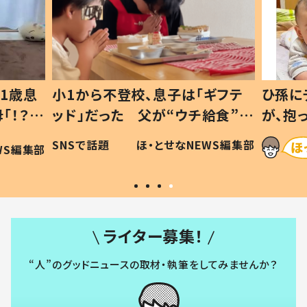
1歳息
小1から不登校、息子は「ギフテ
ひ孫に
「！？」
ッド」だった 父が“ウチ給食”を
が、抱
に「可愛
作り続ける理由とは #令和の親
「涙が
SNSで話題
ほ・とせなNEWS編集部
WS編集部
#令和の子
い」
ライター募集！
“人”のグッドニュースの取材・執筆をしてみませんか？