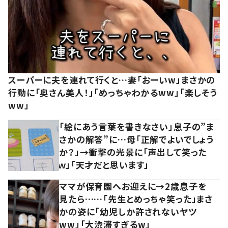
スーパーに夫を連れて行くと…妻「おーいw」まさかの
行動に「奥さん美人！」「めっちゃわかるww」「楽しそう
ww」
「絵にあう言葉を書きなさい」息子の”ま
さかの解答”に…母「正解でよいでしょう
か？」→衝撃の光景に「声出して笑った
ｗ」「天才だと思います」
ママが保育園へお迎えに→2歳息子を
見たら……「先生とめっちゃ笑った」まさ
かの姿に「幼児しか許されないヤツ
ww」「大渋滞すぎるw」