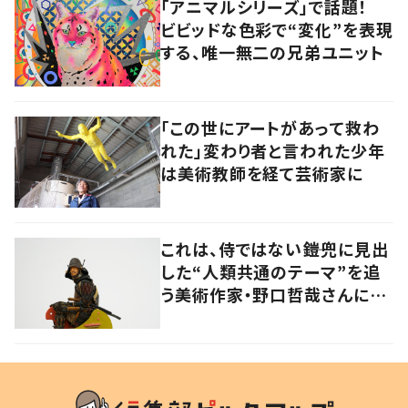
「アニマルシリーズ」で話題！
ビビッドな色彩で“変化”を表現
する、唯一無二の兄弟ユニット
「この世にアートがあって救わ
れた」変わり者と言われた少年
は美術教師を経て芸術家に
これは、侍ではない――鎧兜に見出
した“人類共通のテーマ”を追
う美術作家・野口哲哉さんに聞
く