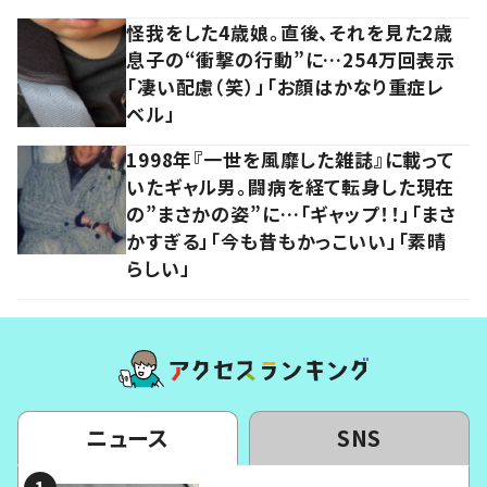
怪我をした4歳娘。直後、それを見た2歳
息子の“衝撃の行動”に…254万回表示
「凄い配慮（笑）」「お顔はかなり重症レ
ベル」
1998年『一世を風靡した雑誌』に載って
いたギャル男。闘病を経て転身した現在
の”まさかの姿”に…「ギャップ！！」「まさ
かすぎる」「今も昔もかっこいい」「素晴
らしい」
ニュース
SNS