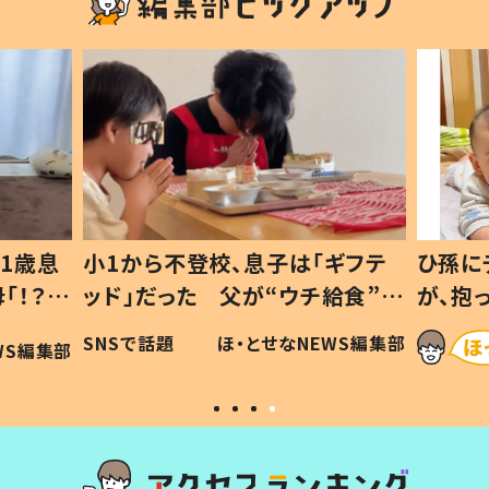
1歳息
小1から不登校、息子は「ギフテ
ひ孫に
「！？」
ッド」だった 父が“ウチ給食”を
が、抱
に「可愛
作り続ける理由とは #令和の親
「涙が
SNSで話題
ほ・とせなNEWS編集部
WS編集部
#令和の子
い」