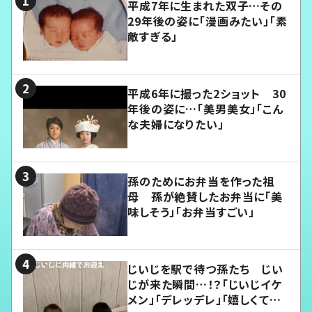
平成7年に生まれた双子…その
29年後の姿に「漫画みたい」「素
敵すぎる」
平成6年に撮った2ショット 30
年後の姿に…「美男美女」「こん
な夫婦になりたい」
孫のためにお弁当を作った祖
母 孫が絶賛したお弁当に「美
味しそう」「お弁当すごい」
じいじを駅で待つ孫たち じい
じが来た瞬間…！？「じいじイケ
メン」「デレッデレ」「嬉しくて可