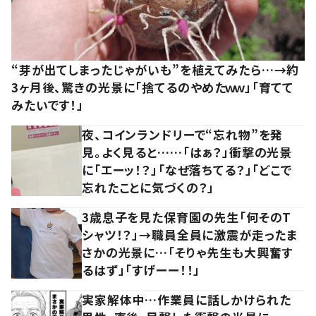
“芽が出てしまったじゃがいも”を植えてみたら…→約
3ヶ月後、驚きの光景に「捨てるのやめたｗｗ」「育てて
みたいです！」
夜、コインランドリーで“忘れ物”を発
見。よく見ると……「はぁ？」衝撃の光景
に「エーッ！？」「なぜ落ちてる？」「どこで
忘れたことに気づくの？」
3歳息子を見た保育園の先生「何そのT
シャツ！？」→職員全員に激震が走ったま
さかの光景に…「そりゃ先生も大興奮す
るはず」「すげーー！！」
実家解体中…作業員に話しかけられた