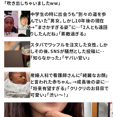
「吹き出しちゃいましたww」
中学生の時に出会うも“別々の道を歩
んでいた”男女。しかし10年後の現在
→”まさかすぎる姿”に…「2人とも遠回
りしたんだね」「素敵過ぎる」
スタバでワッフルを注文した女性。しか
しその後、SNSが騒然とした投稿に…
「知らなかった」「ヤバい安い」
産婦人科で看護師さんに「綺麗なお顔」
と言われた赤ちゃん。→成長後の姿に…
「将来有望すぎる」「クリクリのお目目で
可愛い」「渋い～！」