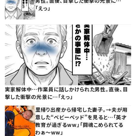
男性。直後、目撃した衝撃の光景に…
「えっ」
実家解体中…作業員に話しかけられた男性。直後、目
撃した衝撃の光景に…「えっ」
里帰り出産から帰宅した妻子。→夫が用
意した“ベビーベッド”を見ると…「英才
教育が過ぎるww」「闘魂こめられてる
わぁ～ww」