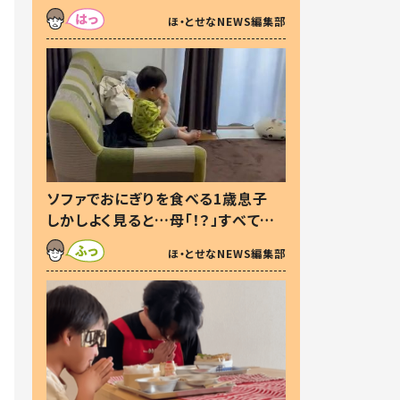
た本音とは
ほ・とせなNEWS編集部
ソファでおにぎりを食べる1歳息子
しかしよく見ると…母「！？」すべてを
察した母の投稿に「可愛いから許
ほ・とせなNEWS編集部
す！」「現行犯〜」