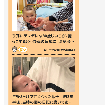
ひ孫にデレデレな80歳じいじが、抱
っこすると…ひ孫の反応に「涙が出ま
した」「可愛くて仕方ない」
ほ・とせなNEWS編集部
生後8ヶ月で亡くなった息子 約3年
半後、当時の妻の日記に書いてあっ