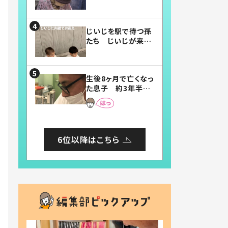
賛したお弁当に「美
味しそう」「お弁当す
ごい」
じいじを駅で待つ孫
たち じいじが来た
瞬間…！？「じいじイ
ケメン」「デレッデレ」
「嬉しくて可愛くてた
生後8ヶ月で亡くなっ
まらない」「幸せにな
た息子 約3年半
れる」
後、当時の妻の日記
に書いてあった本音
とは
6位以降はこちら