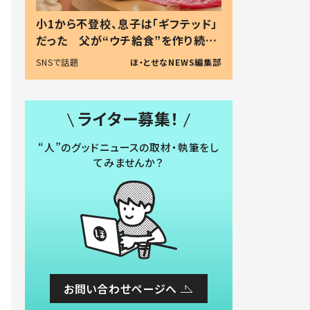
小1から不登校、息子は「ギフテッド」
だった 父が“ウチ給食”を作り続け
る理由とは #令和の親 #令和の子
SNSで話題
ほ・とせなNEWS編集部
ライター募集！
“人”のグッドニュースの取材・執筆をし
てみませんか？
お問い合わせページへ