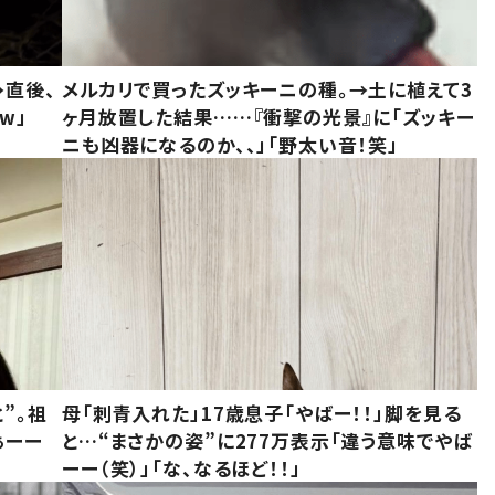
→直後、
メルカリで買ったズッキーニの種。→土に植えて3
w」
ヶ月放置した結果……『衝撃の光景』に「ズッキー
ニも凶器になるのか、、」「野太い音！笑」
”。祖
母「刺青入れた」17歳息子「やばー！！」脚を見る
ぁーー
と…“まさかの姿”に277万表示「違う意味でやば
ーー（笑）」「な、なるほど！！」