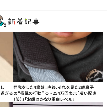
意し
怪我をした4歳娘。直後、それを見た2歳息子
が過ぎる
の“衝撃の行動”に…254万回表示「凄い配慮
（笑）」「お顔はかなり重症レベル」