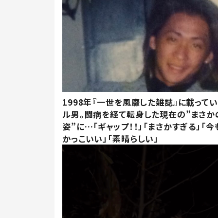
1998年『一世を風靡した雑誌』に載って
ル男。闘病を経て転身した現在の”まさか
姿”に…「ギャップ！！」「まさかすぎる」「
かっこいい」「素晴らしい」