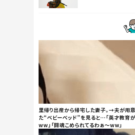
里帰り出産から帰宅した妻子。→夫が用
た“ベビーベッド”を見ると…「英才教育
ww」「闘魂こめられてるわぁ～ww」