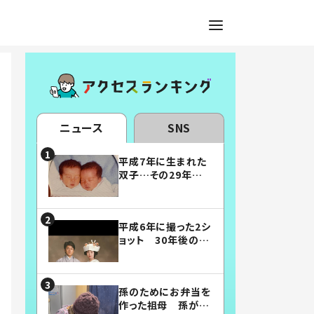
ニュース
SNS
平成7年に生まれた
双子…その29年後
の姿に「漫画みたい」
「素敵すぎる」
平成6年に撮った2シ
ョット 30年後の姿
に…「美男美女」「こ
んな夫婦になりた
い」
孫のためにお弁当を
作った祖母 孫が絶