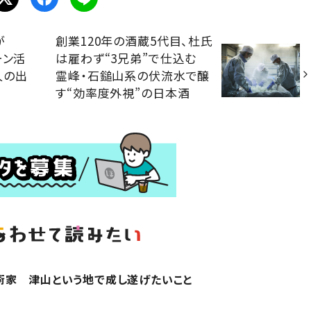
が
創業120年の酒蔵5代目、杜氏
ーン活
は雇わず“3兄弟”で仕込む
人の出
霊峰・石鎚山系の伏流水で醸
す“効率度外視”の日本酒
術家 津山という地で成し遂げたいこと