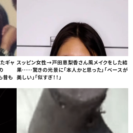
いたギャ
スッピン女性→戸田恵梨香さん風メイクをした結
の
果……驚きの光景に「本人かと思った」「ベースが
今も昔も
美しい」「似すぎ！！」