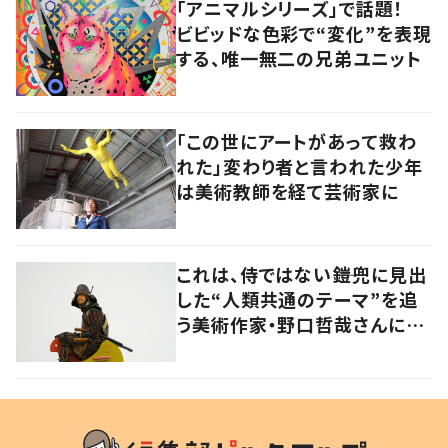
「アニマルシリーズ」で話題！
ビビッドな色彩で“変化”を表現
する、唯一無二の兄弟ユニット
「この世にアートがあって救わ
れた」変わり者と言われた少年
は美術教師を経て芸術家に
これは、侍ではない――鎧兜に見出
した“人類共通のテーマ”を追
う美術作家・野口哲哉さんに聞
く