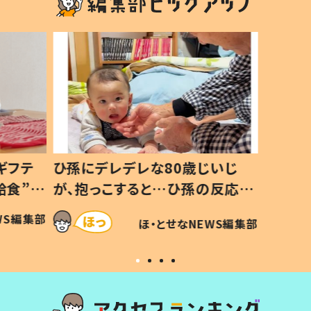
ギフテ
ひ孫にデレデレな80歳じいじ
給食”を
が、抱っこすると…ひ孫の反応に
和の親
「涙が出ました」「可愛くて仕方な
WS編集部
ほ・とせなNEWS編集部
い」