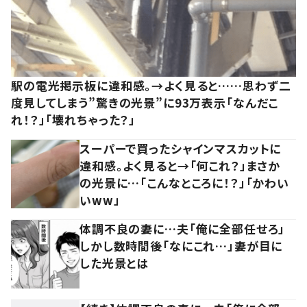
駅の電光掲示板に違和感。→よく見ると……思わず二
度見してしまう”驚きの光景”に93万表示「なんだこ
れ！？」「壊れちゃった？」
スーパーで買ったシャインマスカットに
違和感。よく見ると→「何これ？」まさか
の光景に…「こんなところに！？」「かわい
いww」
体調不良の妻に…夫「俺に全部任せろ」
しかし数時間後「なにこれ…」妻が目に
した光景とは