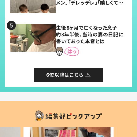
メン」「デレッデレ」「嬉しくて可
愛くてたまらない」「幸せになれ
る」
生後8ヶ月で亡くなった息子
約3年半後、当時の妻の日記に
書いてあった本音とは
6位以降はこちら