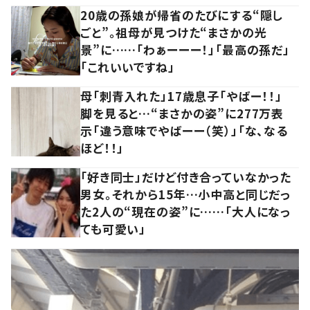
20歳の孫娘が帰省のたびにする“隠し
ごと”。祖母が見つけた“まさかの光
景”に……「わぁーーー！」「最高の孫だ」
「これいいですね」
母「刺青入れた」17歳息子「やばー！！」
脚を見ると…“まさかの姿”に277万表
示「違う意味でやばーー（笑）」「な、なる
ほど！！」
「好き同士」だけど付き合っていなかった
男女。それから15年…小中高と同じだっ
た2人の“現在の姿”に……「大人になっ
ても可愛い」