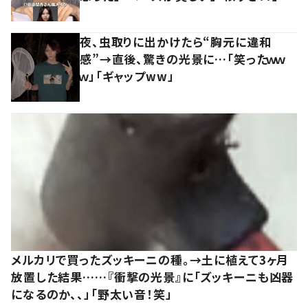
夜、虫取りに出かけたら“胸元に違和
感”→直後、驚きの光景に…「笑ったｗｗ
ｗ」「ギャップww」
メルカリで買ったズッキーニの種。→土に植えて3ヶ月
放置した結果……『衝撃の光景』に「ズッキーニも凶器
になるのか、、」「野太い音！笑」