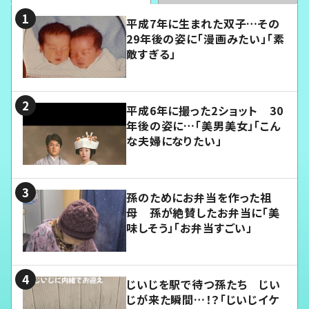
平成7年に生まれた双子…その
29年後の姿に「漫画みたい」「素
敵すぎる」
平成6年に撮った2ショット 30
年後の姿に…「美男美女」「こん
な夫婦になりたい」
孫のためにお弁当を作った祖
母 孫が絶賛したお弁当に「美
味しそう」「お弁当すごい」
じいじを駅で待つ孫たち じい
じが来た瞬間…！？「じいじイケ