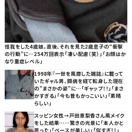
怪我をした4歳娘。直後、それを見た2歳息子の“衝撃
の行動”に…254万回表示「凄い配慮（笑）」「お顔はか
なり重症レベル」
1998年『一世を風靡した雑誌』に載って
いたギャル男。闘病を経て転身した現在
の”まさかの姿”に…「ギャップ！！」「まさ
かすぎる」「今も昔もかっこいい」「素晴
らしい」
スッピン女性→戸田恵梨香さん風メイク
をした結果……驚きの光景に「本人かと
思った」「ベースが美しい」「似すぎ！！」