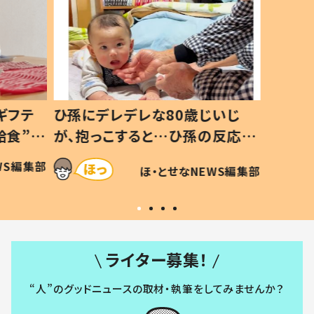
ギフテ
ひ孫にデレデレな80歳じいじ
給食”を
が、抱っこすると…ひ孫の反応に
和の親
「涙が出ました」「可愛くて仕方な
WS編集部
ほ・とせなNEWS編集部
い」
ライター募集！
“人”のグッドニュースの取材・執筆をしてみませんか？