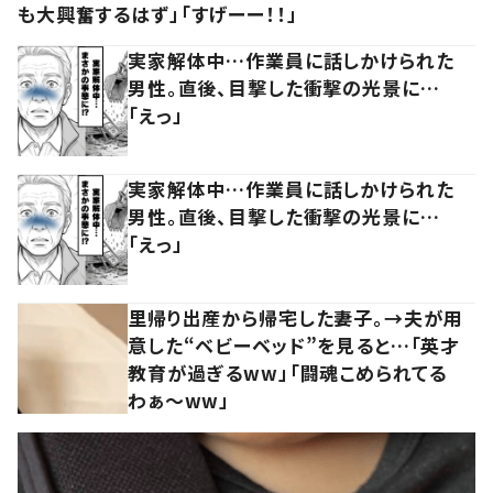
も大興奮するはず」「すげーー！！」
実家解体中…作業員に話しかけられた
男性。直後、目撃した衝撃の光景に…
「えっ」
実家解体中…作業員に話しかけられた
男性。直後、目撃した衝撃の光景に…
「えっ」
里帰り出産から帰宅した妻子。→夫が用
意した“ベビーベッド”を見ると…「英才
教育が過ぎるww」「闘魂こめられてる
わぁ～ww」