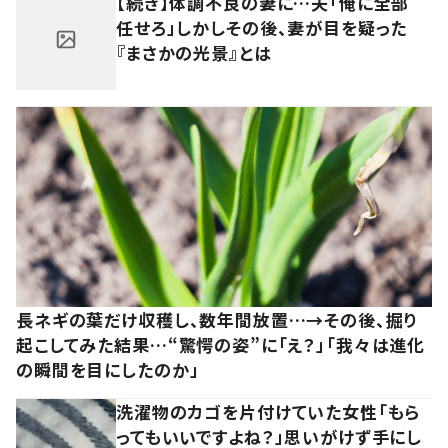
【続き】体調不良の妻に…夫「俺に全部
任せろ」しかしその後、妻が目を疑った
『まさかの光景』とは
長ネギの葉だけ収穫し、数年間放置…→その後、掘り
起こしてみた結果…“驚愕の姿”に「え？」「我々は進化
の瞬間を目にしたのか」
洗濯物のカゴを片付けていた女性「もら
ってもいいですよね？」思いがけず手にし