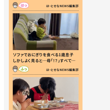
た本音とは
ほ・とせなNEWS編集部
ソファでおにぎりを食べる1歳息子
しかしよく見ると…母「！？」すべてを
察した母の投稿に「可愛いから許
ほ・とせなNEWS編集部
す！」「現行犯〜」