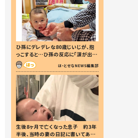
ひ孫にデレデレな80歳じいじが、抱
っこすると…ひ孫の反応に「涙が出ま
した」「可愛くて仕方ない」
ほ・とせなNEWS編集部
生後8ヶ月で亡くなった息子 約3年
半後、当時の妻の日記に書いてあっ