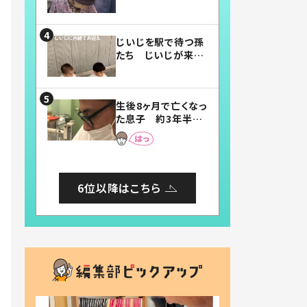
賛したお弁当に「美
味しそう」「お弁当す
ごい」
じいじを駅で待つ孫
たち じいじが来た
瞬間…！？「じいじイ
ケメン」「デレッデレ」
「嬉しくて可愛くてた
生後8ヶ月で亡くなっ
まらない」「幸せにな
た息子 約3年半
れる」
後、当時の妻の日記
に書いてあった本音
とは
6位以降はこちら