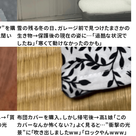
ツ”を購
雪の残る冬の日、ガレージ前で見つけたまさかの
と聞い
生き物→保護後の現在の姿に…「過酷な状況で
したね」「寒くて動けなかったのかも」
し→「貰
布団カバーを購入。しかし帰宅後→高1娘「この
の光
カバーなんか怖くない？」よく見ると…”衝撃の光
景”に「吹き出しましたww」「ロックやんwww」