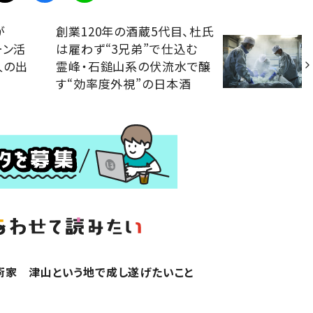
が
創業120年の酒蔵5代目、杜氏
ーン活
は雇わず“3兄弟”で仕込む
人の出
霊峰・石鎚山系の伏流水で醸
す“効率度外視”の日本酒
術家 津山という地で成し遂げたいこと