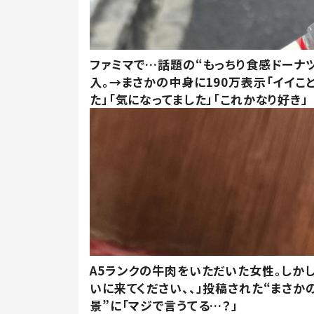
ファミマで…話題の“もっちり食感ドーナ
入。→まさかの中身に190万表示「イイこ
た」「気になってました」「これかなり好き」
A5ランクの牛肉をいただいた女性。しか
いに来てください、、」投稿された“まさか
景”に「マジで言うてる…？」