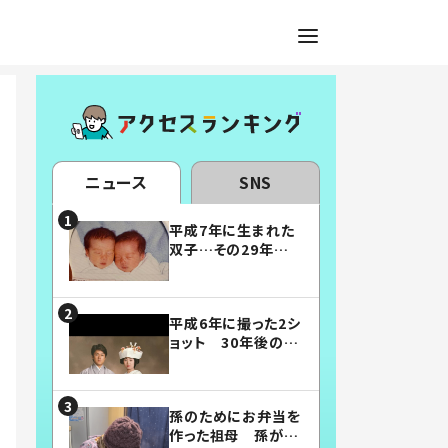
ニュース
SNS
平成7年に生まれた
双子…その29年後
の姿に「漫画みたい」
「素敵すぎる」
平成6年に撮った2シ
ョット 30年後の姿
に…「美男美女」「こ
んな夫婦になりた
い」
孫のためにお弁当を
作った祖母 孫が絶