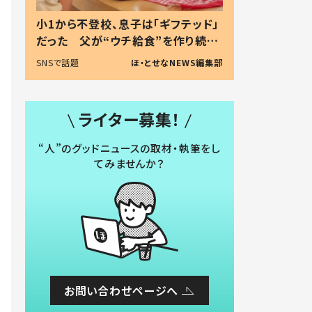
小1から不登校、息子は「ギフテッド」
だった 父が“ウチ給食”を作り続け
る理由とは #令和の親 #令和の子
SNSで話題
ほ・とせなNEWS編集部
ライター募集！
“人”のグッドニュースの取材・執筆をし
てみませんか？
お問い合わせページへ