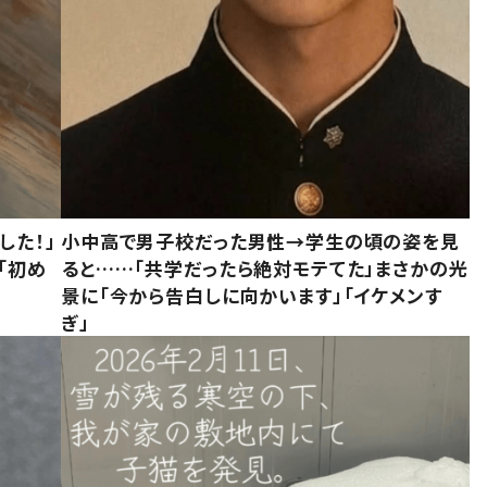
した！」
小中高で男子校だった男性→学生の頃の姿を見
「初め
ると……「共学だったら絶対モテてた」まさかの光
」
景に「今から告白しに向かいます」「イケメンす
ぎ」