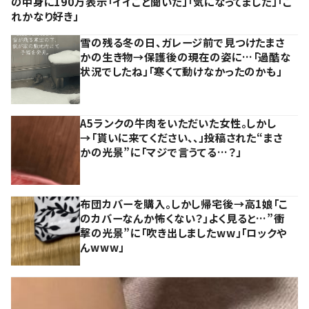
の中身に190万表示「イイこと聞いた」「気になってました」「こ
れかなり好き」
雪の残る冬の日、ガレージ前で見つけたまさ
かの生き物→保護後の現在の姿に…「過酷な
状況でしたね」「寒くて動けなかったのかも」
A5ランクの牛肉をいただいた女性。しかし
→「貰いに来てください、、」投稿された“まさ
かの光景”に「マジで言うてる…？」
布団カバーを購入。しかし帰宅後→高1娘「こ
のカバーなんか怖くない？」よく見ると…”衝
撃の光景”に「吹き出しましたww」「ロックや
んwww」