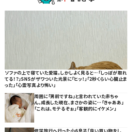
ソファの上で寝ていた愛猫。しかしよく見ると…「しっぽが取れ
てる！？」SNSがザワついた光景に「ヒッ！」「2秒くらい心臓止ま
った」「心霊写真より怖い」
周囲に「男前ですね」と言われていた赤ちゃ
ん。成長した現在、まさかの姿に…「きゃああ」
「これは、モテるぞぉ」「客観的にイケメン」
修学旅行へ行った小6息子「良い買い物をし