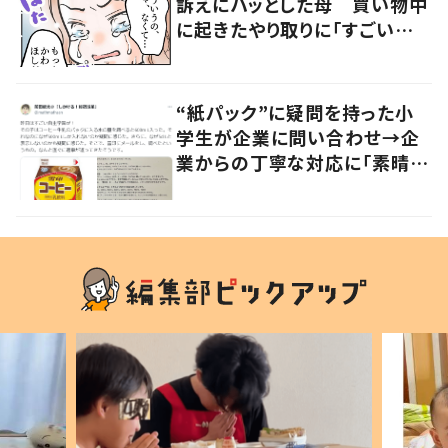
訴えにハッとした母 買い物中
に起きたやり取りに「すごい分
かる」「改めて気付かされた」
“紙パック”に疑問を持った小
学生が企業に問い合わせ→企
業からの丁寧な対応に「素晴ら
しい」の声