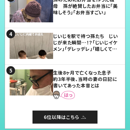
母 孫が絶賛したお弁当に「美
味しそう」「お弁当すごい」
じいじを駅で待つ孫たち じい
じが来た瞬間…！？「じいじイケ
メン」「デレッデレ」「嬉しくて可
愛くてたまらない」「幸せになれ
る」
生後8ヶ月で亡くなった息子
約3年半後、当時の妻の日記に
書いてあった本音とは
6位以降はこちら