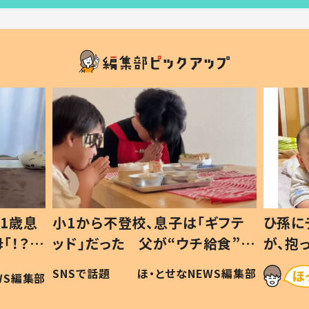
1歳息
小1から不登校、息子は「ギフテ
ひ孫に
「！？」
ッド」だった 父が“ウチ給食”を
が、抱
に「可愛
作り続ける理由とは #令和の親
「涙が
SNSで話題
ほ・とせなNEWS編集部
WS編集部
#令和の子
い」