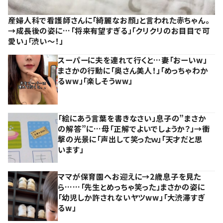
産婦人科で看護師さんに「綺麗なお顔」と言われた赤ちゃん。
→成長後の姿に…「将来有望すぎる」「クリクリのお目目で可
愛い」「渋い～！」
スーパーに夫を連れて行くと…妻「おーいw」
まさかの行動に「奥さん美人！」「めっちゃわか
るww」「楽しそうww」
「絵にあう言葉を書きなさい」息子の”まさか
の解答”に…母「正解でよいでしょうか？」→衝
撃の光景に「声出して笑ったｗ」「天才だと思
います」
ママが保育園へお迎えに→2歳息子を見た
ら……「先生とめっちゃ笑った」まさかの姿に
「幼児しか許されないヤツww」「大渋滞すぎ
るw」