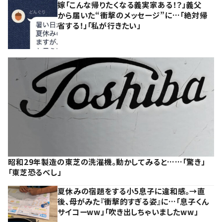
嫁「こんな帰りたくなる義実家ある！？」義父
から届いた“衝撃のメッセージ”に…「絶対帰
省する！」「私が行きたい」
昭和29年製造の東芝の洗濯機。動かしてみると……「驚き」
「東芝恐るべし」
夏休みの宿題をする小5息子に違和感。→直
後、母がみた『衝撃的すぎる姿』に…「息子くん
サイコーww」「吹き出しちゃいましたww」