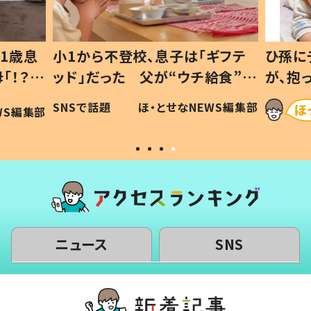
1歳息
小1から不登校、息子は「ギフテ
ひ孫に
「！？」
ッド」だった 父が“ウチ給食”を
が、抱
に「可愛
作り続ける理由とは #令和の親
「涙が
SNSで話題
ほ・とせなNEWS編集部
WS編集部
#令和の子
い」
ニュース
SNS