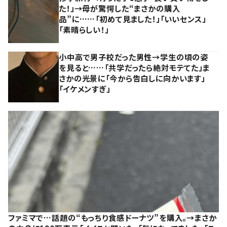
た！」→母が驚愕した“まさかの購入
品”に……「初めて見ました！」「いいセンス」
「素晴らしい！」
小中高で男子校だった男性→学生の頃の姿
を見ると……「共学だったら絶対モテてた」ま
さかの光景に「今から告白しに向かいます」
「イケメンすぎ」
ファミマで…話題の“もっちり食感ドーナツ”を購入。→まさか