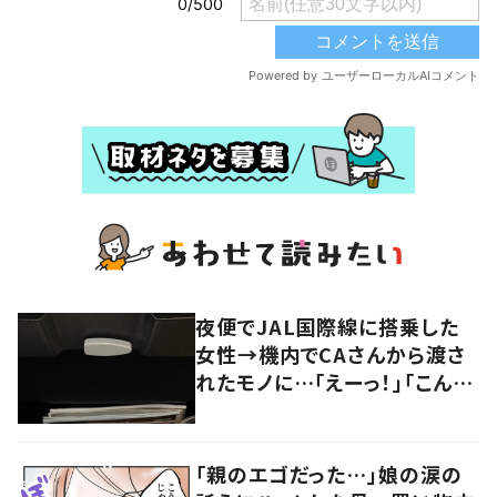
夜便でJAL国際線に搭乗した
女性→機内でCAさんから渡さ
れたモノに…「えーっ！」「こんな
のもあるの！？」「見た目から凄
い」
「親のエゴだった…」娘の涙の