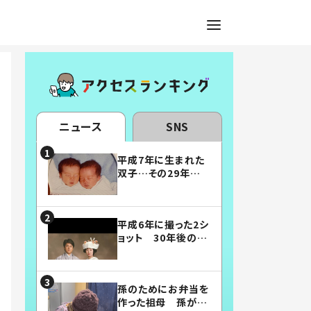
ニュース
SNS
平成7年に生まれた
双子…その29年後
の姿に「漫画みたい」
「素敵すぎる」
平成6年に撮った2シ
ョット 30年後の姿
に…「美男美女」「こ
んな夫婦になりた
い」
孫のためにお弁当を
作った祖母 孫が絶