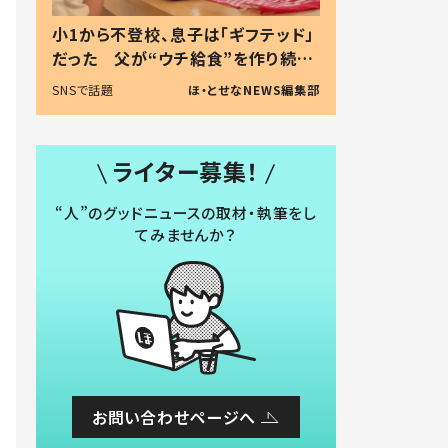
小1から不登校、息子は「ギフテッド」
だった 父が“ウチ給食”を作り続け
る理由とは #令和の親 #令和の子
SNSで話題
ほ・とせなNEWS編集部
ライター募集！
“人”のグッドニュースの取材・執筆をし
てみませんか？
お問い合わせページへ