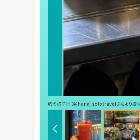
旅の様子②（＠hana_solotravelさんより提