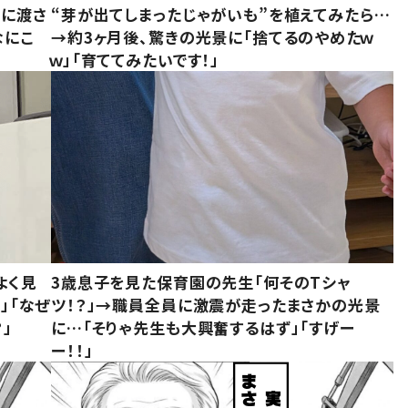
別に渡さ
“芽が出てしまったじゃがいも”を植えてみたら…
なにこ
→約3ヶ月後、驚きの光景に「捨てるのやめたｗ
ｗ」「育ててみたいです！」
よく見
3歳息子を見た保育園の先生「何そのTシャ
」「なぜ
ツ！？」→職員全員に激震が走ったまさかの光景
」
に…「そりゃ先生も大興奮するはず」「すげー
ー！！」