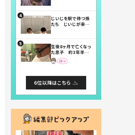
賛したお弁当に「美
味しそう」「お弁当す
ごい」
じいじを駅で待つ孫
たち じいじが来た
瞬間…！？「じいじイ
ケメン」「デレッデレ」
「嬉しくて可愛くてた
生後8ヶ月で亡くなっ
まらない」「幸せにな
た息子 約3年半
れる」
後、当時の妻の日記
に書いてあった本音
とは
6位以降はこちら