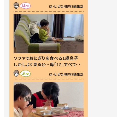
た本音とは
ほ・とせなNEWS編集部
ソファでおにぎりを食べる1歳息子
しかしよく見ると…母「！？」すべてを
察した母の投稿に「可愛いから許
ほ・とせなNEWS編集部
す！」「現行犯〜」