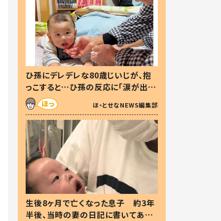
ひ孫にデレデレな80歳じいじが、抱
っこすると…ひ孫の反応に「涙が出ま
した」「可愛くて仕方ない」
ほ・とせなNEWS編集部
生後8ヶ月で亡くなった息子 約3年
半後、当時の妻の日記に書いてあっ