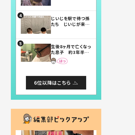
賛したお弁当に「美
味しそう」「お弁当す
ごい」
じいじを駅で待つ孫
たち じいじが来た
瞬間…！？「じいじイ
ケメン」「デレッデレ」
「嬉しくて可愛くてた
生後8ヶ月で亡くなっ
まらない」「幸せにな
た息子 約3年半
れる」
後、当時の妻の日記
に書いてあった本音
とは
6位以降はこちら