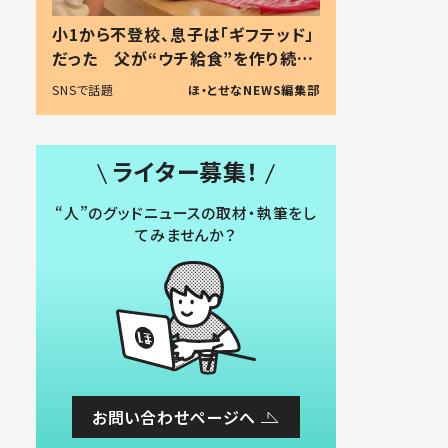
小1から不登校、息子は「ギフテッド」
だった 父が“ウチ給食”を作り続け
る理由とは #令和の親 #令和の子
SNSで話題
ほ・とせなNEWS編集部
ライター募集！
“人”のグッドニュースの取材・執筆をし
てみませんか？
お問い合わせページへ