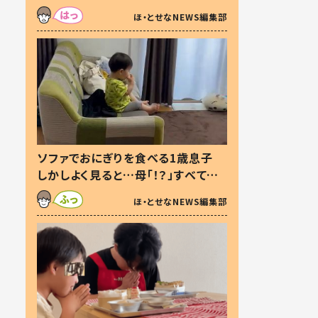
た本音とは
ほ・とせなNEWS編集部
ソファでおにぎりを食べる1歳息子
しかしよく見ると…母「！？」すべてを
察した母の投稿に「可愛いから許
ほ・とせなNEWS編集部
す！」「現行犯〜」