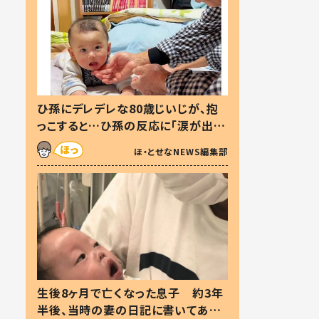
ひ孫にデレデレな80歳じいじが、抱
っこすると…ひ孫の反応に「涙が出ま
した」「可愛くて仕方ない」
ほ・とせなNEWS編集部
生後8ヶ月で亡くなった息子 約3年
半後、当時の妻の日記に書いてあっ