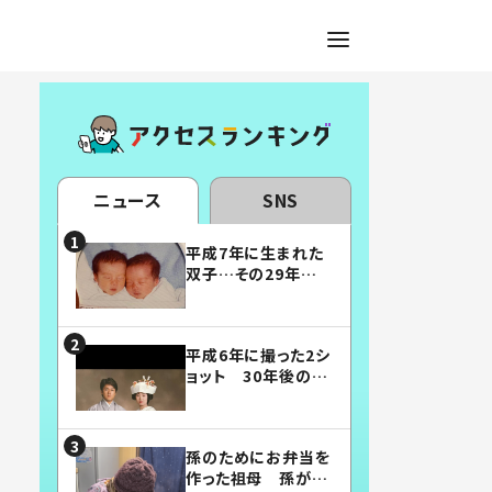
ニュース
SNS
平成7年に生まれた
双子…その29年後
の姿に「漫画みたい」
「素敵すぎる」
平成6年に撮った2シ
ョット 30年後の姿
に…「美男美女」「こ
んな夫婦になりた
い」
孫のためにお弁当を
作った祖母 孫が絶