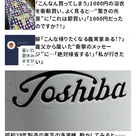
「こんなん買ってしまう」1000円の浴衣
を衝動買い。よく見ると…“驚きの光
景”に「これは即買い」「1000円だった
のですか？！」
嫁「こんな帰りたくなる義実家ある！？」
義父から届いた“衝撃のメッセー
ジ”に…「絶対帰省する！」「私が行きた
い」
昭和29年製造の東芝の洗濯機。動かしてみると……