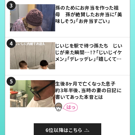
孫のためにお弁当を作った祖
母 孫が絶賛したお弁当に「美
味しそう」「お弁当すごい」
じいじを駅で待つ孫たち じい
じが来た瞬間…！？「じいじイケ
メン」「デレッデレ」「嬉しくて可
愛くてたまらない」「幸せになれ
る」
生後8ヶ月で亡くなった息子
約3年半後、当時の妻の日記に
書いてあった本音とは
6位以降はこちら