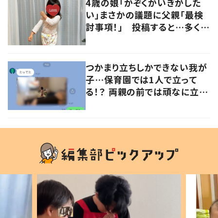
4歳の娘「かぞくかいぎがした
い」まさかの議題に父親「最検
討事項！」 投稿すると…多くの
意見が寄せられる！
つかまり立ちしかできない我が
子…保育園では1人で立って
る！？ 両親の前では頑なに立た
ない1歳児が可愛すぎる…！