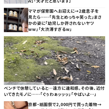
ｗ」「天才だと思います」
ママが保育園へお迎えに→2歳息子を
見たら……「先生とめっちゃ笑った」まさ
かの姿に「幼児しか許されないヤツ
ww」「大渋滞すぎるw」
ベンチで休憩していると…遠方に違和感。その後、近付
いてきたモノに……「ぐぅわぁッッッ」「やばいよ…」
京都・祇園祭で2,000円で買った着物→