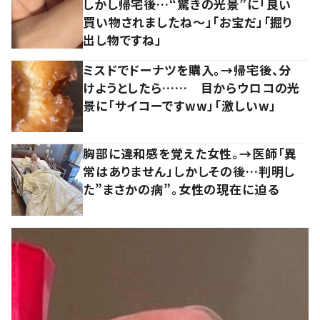
しかし帰宅後…“驚きの光景”に「良い
買い物されましたね～」「お宝だ」「掘り
出し物ですね」
ミスドでドーナツを購入。→帰宅後、分
けようとしたら…… 目からウロコの光
景に「サイコーですww」「激しいw」
胸部に違和感を覚えた女性。→医師「異
常はありません」しかしその後…判明し
た”まさかの病”。女性の現在に迫る