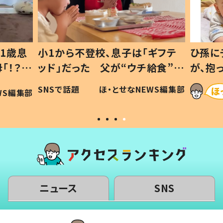
1歳息
小1から不登校、息子は「ギフテ
ひ孫に
「！？」
ッド」だった 父が“ウチ給食”を
が、抱
に「可愛
作り続ける理由とは #令和の親
「涙が
SNSで話題
ほ・とせなNEWS編集部
WS編集部
#令和の子
い」
ニュース
SNS