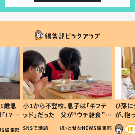
1歳息
小1から不登校、息子は「ギフテ
ひ孫に
「！？」
ッド」だった 父が“ウチ給食”を
が、抱
に「可愛
作り続ける理由とは #令和の親
「涙が
SNSで話題
ほ・とせなNEWS編集部
WS編集部
#令和の子
い」