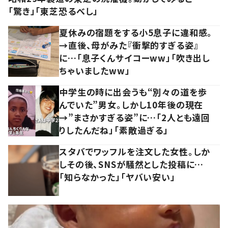
「驚き」「東芝恐るべし」
夏休みの宿題をする小5息子に違和感。
→直後、母がみた『衝撃的すぎる姿』
に…「息子くんサイコーww」「吹き出し
ちゃいましたww」
中学生の時に出会うも“別々の道を歩
んでいた”男女。しかし10年後の現在
→”まさかすぎる姿”に…「2人とも遠回
りしたんだね」「素敵過ぎる」
スタバでワッフルを注文した女性。しか
しその後、SNSが騒然とした投稿に…
「知らなかった」「ヤバい安い」