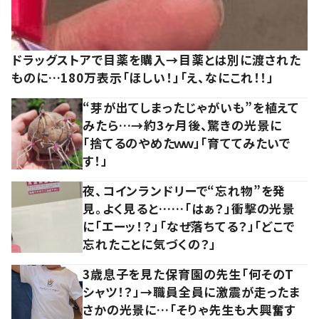
ドラッグストアで目薬を購入→目薬とは別に渡された
ものに…180万表示「ほしい！」「え、なにこれ！！」
“芽が出てしまったじゃがいも”を植えて
みたら…→約3ヶ月後、驚きの光景に
「捨てるのやめたｗｗ」「育ててみたいで
す！」
夜、コインランドリーで“忘れ物”を発
見。よく見ると……「はぁ？」衝撃の光景
に「エーッ！？」「なぜ落ちてる？」「どこで
忘れたことに気づくの？」
3歳息子を見た保育園の先生「何そのT
シャツ！？」→職員全員に激震が走ったま
さかの光景に…「そりゃ先生も大興奮す