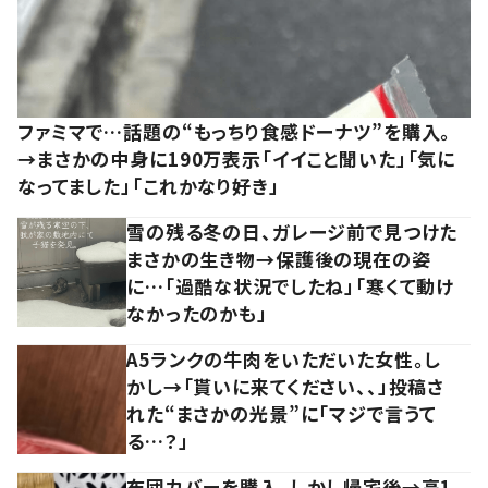
ファミマで…話題の“もっちり食感ドーナツ”を購入。
→まさかの中身に190万表示「イイこと聞いた」「気に
なってました」「これかなり好き」
雪の残る冬の日、ガレージ前で見つけた
まさかの生き物→保護後の現在の姿
に…「過酷な状況でしたね」「寒くて動け
なかったのかも」
A5ランクの牛肉をいただいた女性。し
かし→「貰いに来てください、、」投稿さ
れた“まさかの光景”に「マジで言うて
る…？」
布団カバーを購入。しかし帰宅後→高1