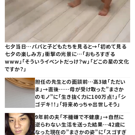
七夕当日…パパと子どもたちを見ると→「初めて見る
七夕の楽しみ方」衝撃の光景に…「おもろすぎる
www」「そういうイベントだっけ？w」「どこの星の文化
ですか？」
担任の先生との面談前…高3娘「ただい
ま」→直後……母が受け取った”まさか
のモノ”に「生き抜く力に100万点！」「シ
ゴデキ！！」「将来めっちゃ出世しそう」
9年前の夫「不機嫌で不健康」→自然に
逆らわない生活を送った結果…42歳に
なった現在の”まさかの姿”に「スゴすぎ