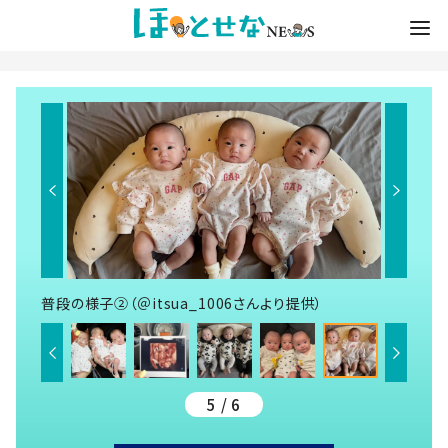
普段の様子②（＠itsua_1006さんより提供）
5 / 6