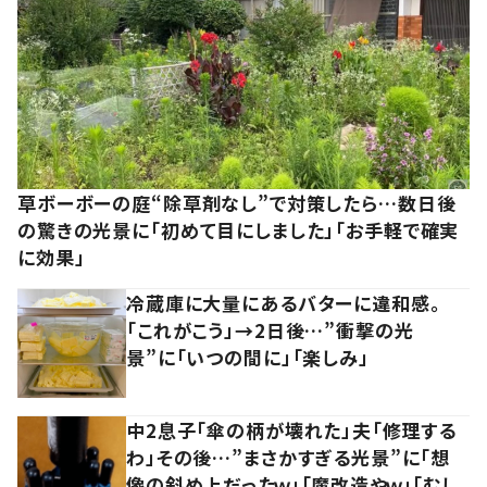
草ボーボーの庭“除草剤なし”で対策したら…数日後
の驚きの光景に「初めて目にしました」「お手軽で確実
に効果」
冷蔵庫に大量にあるバターに違和感。
「これがこう」→2日後…”衝撃の光
景”に「いつの間に」「楽しみ」
中2息子「傘の柄が壊れた」夫「修理する
わ」その後…”まさかすぎる光景”に「想
像の斜め上だったｗ」「魔改造やｗ」「むし