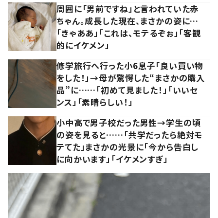
周囲に「男前ですね」と言われていた赤
ちゃん。成長した現在、まさかの姿に…
「きゃああ」「これは、モテるぞぉ」「客観
的にイケメン」
修学旅行へ行った小6息子「良い買い物
をした！」→母が驚愕した“まさかの購入
品”に……「初めて見ました！」「いいセ
ンス」「素晴らしい！」
小中高で男子校だった男性→学生の頃
の姿を見ると……「共学だったら絶対モ
テてた」まさかの光景に「今から告白し
に向かいます」「イケメンすぎ」