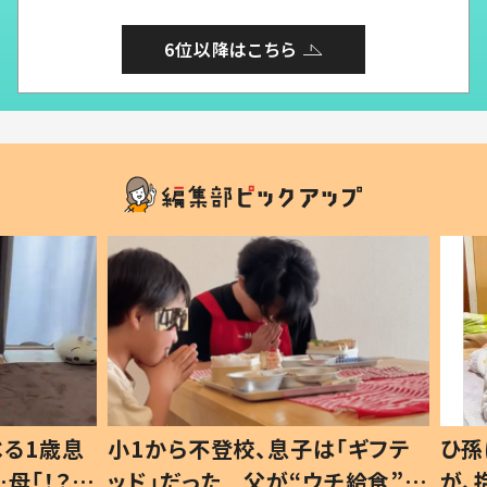
6位以降はこちら
1歳息
小1から不登校、息子は「ギフテ
ひ孫に
「！？」
ッド」だった 父が“ウチ給食”を
が、抱