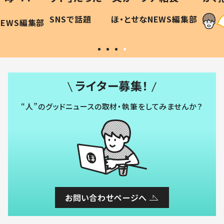
に「可愛
作り続ける理由とは #令和の親
「涙が
SNSで話題
ほ・とせなNEWS編集部
WS編集部
#令和の子
い」
ライター募集！
“人”のグッドニュースの取材・執筆をしてみませんか？
お問い合わせページへ