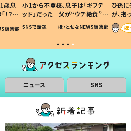
1歳息
小1から不登校、息子は「ギフテ
ひ孫に
「！？」
ッド」だった 父が“ウチ給食”を
が、抱
に「可愛
作り続ける理由とは #令和の親
「涙が
SNSで話題
ほ・とせなNEWS編集部
WS編集部
#令和の子
い」
ニュース
SNS