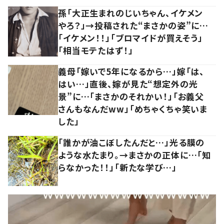
孫「大正生まれのじいちゃん、イケメン
やろ？」→投稿された“まさかの姿”に…
「イケメン！！」「ブロマイドが買えそう」
「相当モテたはず！」
義母「嫁いで5年になるから…」嫁「は、
はい…」直後、嫁が見た“想定外の光
景”に…「まさかのそれかい！」「お義父
さんもなんだww」「めちゃくちゃ笑いま
した」
「誰かが油こぼしたんだと…」光る膜の
ような水たまり。→まさかの正体に…「知
らなかった！！」「新たな学び…」