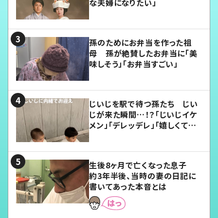
な夫婦になりたい」
孫のためにお弁当を作った祖
母 孫が絶賛したお弁当に「美
味しそう」「お弁当すごい」
じいじを駅で待つ孫たち じい
じが来た瞬間…！？「じいじイケ
メン」「デレッデレ」「嬉しくて可
愛くてたまらない」「幸せになれ
る」
生後8ヶ月で亡くなった息子
約3年半後、当時の妻の日記に
書いてあった本音とは