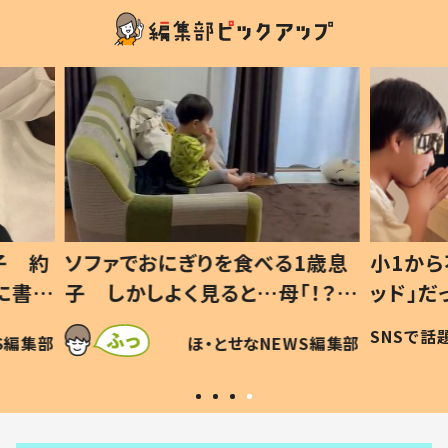
1歳息
小1から不登校、息子は「ギフテ
ひ孫に
「！？」
ッド」だった 父が“ウチ給食”を
が、抱
に「可愛
作り続ける理由とは #令和の親
「涙が
SNSで話題
ほ・とせなNEWS編集部
WS編集部
#令和の子
い」