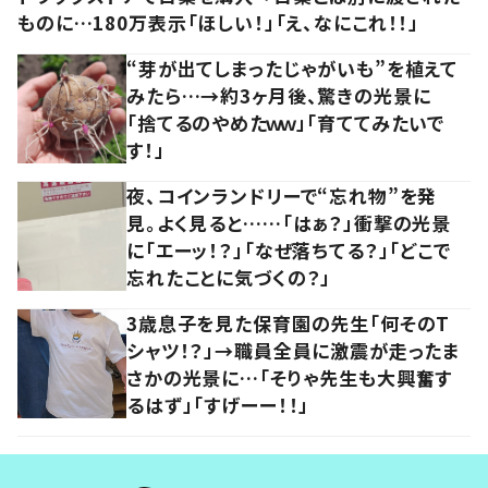
ものに…180万表示「ほしい！」「え、なにこれ！！」
“芽が出てしまったじゃがいも”を植えて
みたら…→約3ヶ月後、驚きの光景に
「捨てるのやめたｗｗ」「育ててみたいで
す！」
夜、コインランドリーで“忘れ物”を発
見。よく見ると……「はぁ？」衝撃の光景
に「エーッ！？」「なぜ落ちてる？」「どこで
忘れたことに気づくの？」
3歳息子を見た保育園の先生「何そのT
シャツ！？」→職員全員に激震が走ったま
さかの光景に…「そりゃ先生も大興奮す
るはず」「すげーー！！」