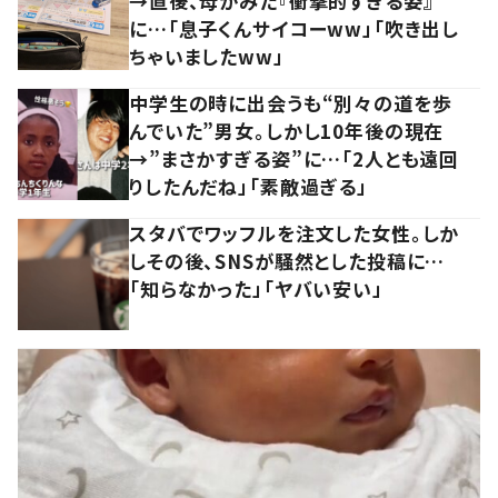
→直後、母がみた『衝撃的すぎる姿』
に…「息子くんサイコーww」「吹き出し
ちゃいましたww」
中学生の時に出会うも“別々の道を歩
んでいた”男女。しかし10年後の現在
→”まさかすぎる姿”に…「2人とも遠回
りしたんだね」「素敵過ぎる」
スタバでワッフルを注文した女性。しか
しその後、SNSが騒然とした投稿に…
「知らなかった」「ヤバい安い」