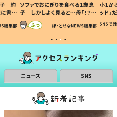
1歳息
小1から不登校、息子は「ギフテ
ひ孫に
「！？」
ッド」だった 父が“ウチ給食”を
が、抱
に「可愛
作り続ける理由とは #令和の親
「涙が
SNSで話題
ほ・とせなNEWS編集部
WS編集部
#令和の子
い」
ニュース
SNS