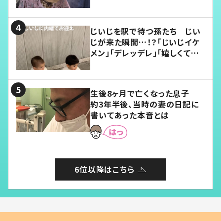
じいじを駅で待つ孫たち じい
じが来た瞬間…！？「じいじイケ
メン」「デレッデレ」「嬉しくて可
愛くてたまらない」「幸せになれ
る」
生後8ヶ月で亡くなった息子
約3年半後、当時の妻の日記に
書いてあった本音とは
6位以降はこちら