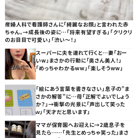
産婦人科で看護師さんに「綺麗なお顔」と言われた赤
ちゃん。→成長後の姿に…「将来有望すぎる」「クリクリ
のお目目で可愛い」「渋い～！」
スーパーに夫を連れて行くと…妻「おー
いw」まさかの行動に「奥さん美人！」
「めっちゃわかるww」「楽しそうww」
「絵にあう言葉を書きなさい」息子の”ま
さかの解答”に…母「正解でよいでしょう
か？」→衝撃の光景に「声出して笑った
ｗ」「天才だと思います」
ママが保育園へお迎えに→2歳息子を
見たら……「先生とめっちゃ笑った」まさ