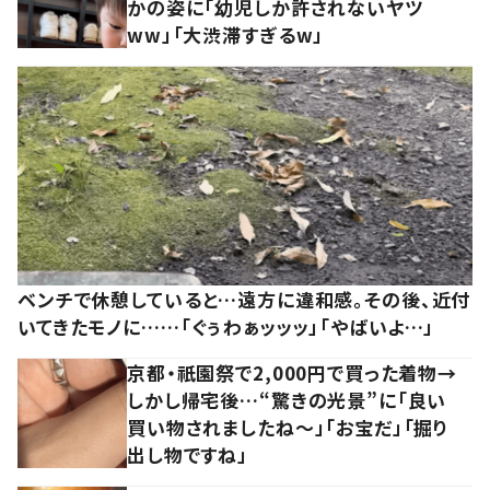
かの姿に「幼児しか許されないヤツ
ww」「大渋滞すぎるw」
ベンチで休憩していると…遠方に違和感。その後、近付
いてきたモノに……「ぐぅわぁッッッ」「やばいよ…」
京都・祇園祭で2,000円で買った着物→
しかし帰宅後…“驚きの光景”に「良い
買い物されましたね～」「お宝だ」「掘り
出し物ですね」