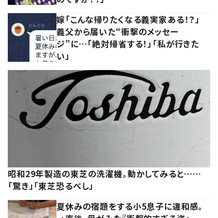
嫁「こんな帰りたくなる義実家ある！？」
義父から届いた“衝撃のメッセー
ジ”に…「絶対帰省する！」「私が行きた
い」
昭和29年製造の東芝の洗濯機。動かしてみると……
「驚き」「東芝恐るべし」
夏休みの宿題をする小5息子に違和感。