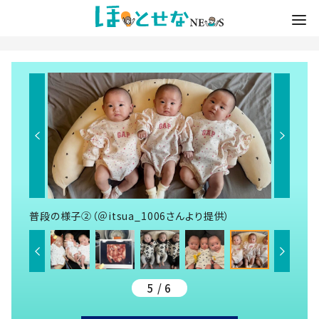
普段の様子②（＠itsua_1006さんより提供）
5 / 6