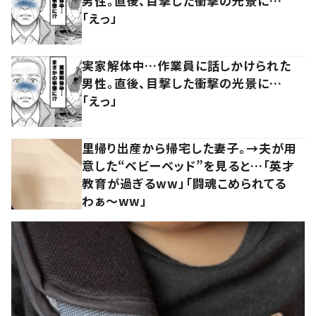
男性。直後、目撃した衝撃の光景に…
「えっ」
実家解体中…作業員に話しかけられた
男性。直後、目撃した衝撃の光景に…
「えっ」
里帰り出産から帰宅した妻子。→夫が用
意した“ベビーベッド”を見ると…「英才
教育が過ぎるww」「闘魂こめられてる
わぁ～ww」