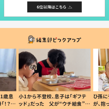
6位以降はこちら
1歳息
小1から不登校、息子は「ギフテ
ひ孫に
「！？」
ッド」だった 父が“ウチ給食”を
が、抱