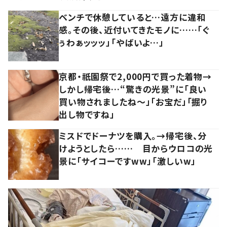
ベンチで休憩していると…遠方に違和
感。その後、近付いてきたモノに……「ぐ
ぅわぁッッッ」「やばいよ…」
京都・祇園祭で2,000円で買った着物→
しかし帰宅後…“驚きの光景”に「良い
買い物されましたね～」「お宝だ」「掘り
出し物ですね」
ミスドでドーナツを購入。→帰宅後、分
けようとしたら…… 目からウロコの光
景に「サイコーですww」「激しいw」