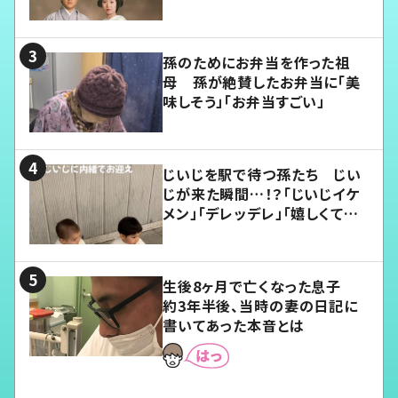
孫のためにお弁当を作った祖
母 孫が絶賛したお弁当に「美
味しそう」「お弁当すごい」
じいじを駅で待つ孫たち じい
じが来た瞬間…！？「じいじイケ
メン」「デレッデレ」「嬉しくて可
愛くてたまらない」「幸せになれ
る」
生後8ヶ月で亡くなった息子
約3年半後、当時の妻の日記に
書いてあった本音とは