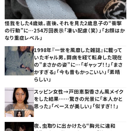
怪我をした4歳娘。直後、それを見た2歳息子の“衝撃
の行動”に…254万回表示「凄い配慮（笑）」「お顔はか
なり重症レベル」
1998年『一世を風靡した雑誌』に載って
いたギャル男。闘病を経て転身した現在
の”まさかの姿”に…「ギャップ！！」「まさ
かすぎる」「今も昔もかっこいい」「素晴
らしい」
スッピン女性→戸田恵梨香さん風メイク
をした結果……驚きの光景に「本人かと
思った」「ベースが美しい」「似すぎ！！」
夜、虫取りに出かけたら“胸元に違和