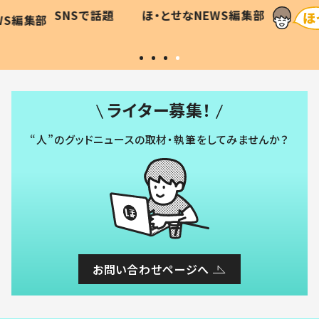
に「可愛
作り続ける理由とは #令和の親
「涙が
SNSで話題
ほ・とせなNEWS編集部
WS編集部
#令和の子
い」
ライター募集！
“人”のグッドニュースの取材・執筆をしてみませんか？
お問い合わせページへ