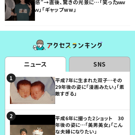
感”→直後、驚きの光景に…「笑ったｗｗ
ｗ」「ギャップww」
ニュース
SNS
平成7年に生まれた双子…その
29年後の姿に「漫画みたい」「素
敵すぎる」
平成6年に撮った2ショット 30
年後の姿に…「美男美女」「こん
な夫婦になりたい」