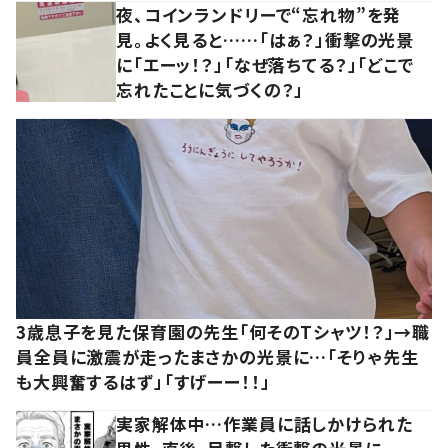
夜、コインランドリーで“忘れ物”を発
見。よく見ると……「はぁ？」衝撃の光景
に「エーッ！？」「なぜ落ちてる？」「どこで
忘れたことに気づくの？」
3歳息子を見た保育園の先生「何そのTシャツ！？」→職
員全員に激震が走ったまさかの光景に…「そりゃ先生
も大興奮するはず」「すげーー！！」
実家解体中…作業員に話しかけられた