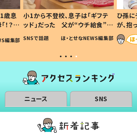
1歳息
小1から不登校、息子は「ギフテ
ひ孫に
「！？」
ッド」だった 父が“ウチ給食”を
が、抱
に「可愛
作り続ける理由とは #令和の親
「涙が
SNSで話題
ほ・とせなNEWS編集部
WS編集部
#令和の子
い」
ニュース
SNS