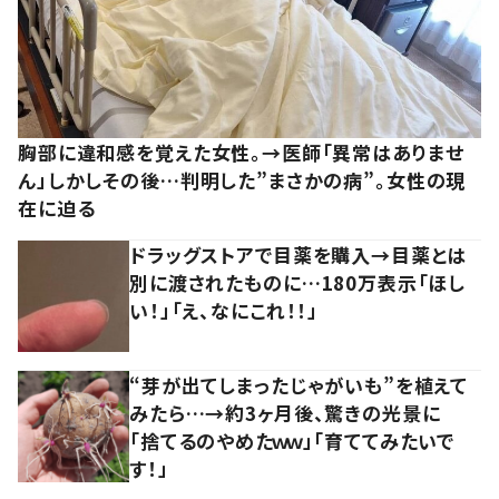
胸部に違和感を覚えた女性。→医師「異常はありませ
ん」しかしその後…判明した”まさかの病”。女性の現
在に迫る
ドラッグストアで目薬を購入→目薬とは
別に渡されたものに…180万表示「ほし
い！」「え、なにこれ！！」
“芽が出てしまったじゃがいも”を植えて
みたら…→約3ヶ月後、驚きの光景に
「捨てるのやめたｗｗ」「育ててみたいで
す！」