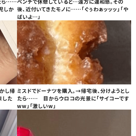
たら……
ベンチで休憩していると…遠方に違和感。その
児しか
後、近付いてきたモノに……「ぐぅわぁッッッ」「や
ばいよ…」
しかし帰
ミスドでドーナツを購入。→帰宅後、分けようとし
ました
たら…… 目からウロコの光景に「サイコーです
ww」「激しいw」