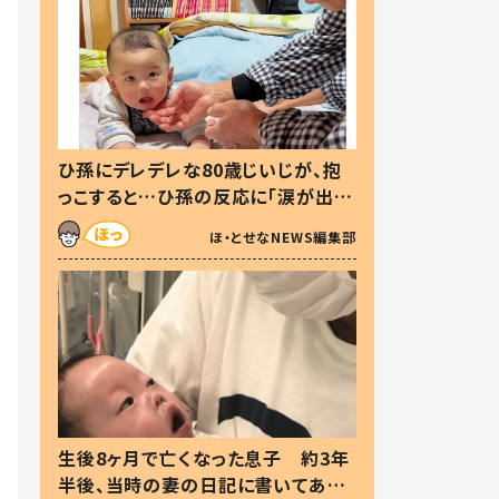
ひ孫にデレデレな80歳じいじが、抱
っこすると…ひ孫の反応に「涙が出ま
した」「可愛くて仕方ない」
ほ・とせなNEWS編集部
生後8ヶ月で亡くなった息子 約3年
半後、当時の妻の日記に書いてあっ