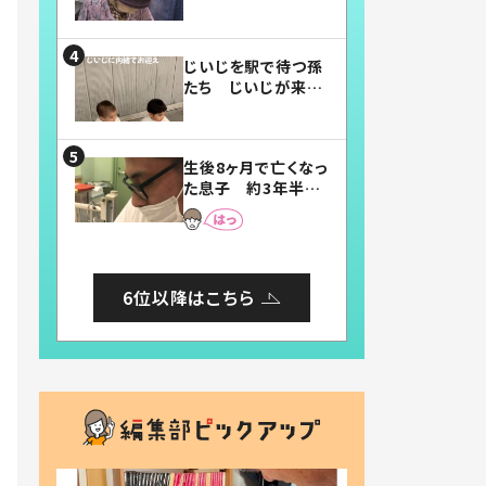
賛したお弁当に「美
味しそう」「お弁当す
ごい」
じいじを駅で待つ孫
たち じいじが来た
瞬間…！？「じいじイ
ケメン」「デレッデレ」
「嬉しくて可愛くてた
生後8ヶ月で亡くなっ
まらない」「幸せにな
た息子 約3年半
れる」
後、当時の妻の日記
に書いてあった本音
とは
6位以降はこちら