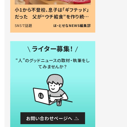
小1から不登校、息子は「ギフテッド」
だった 父が“ウチ給食”を作り続け
る理由とは #令和の親 #令和の子
SNSで話題
ほ・とせなNEWS編集部
ライター募集！
“人”のグッドニュースの取材・執筆をし
てみませんか？
お問い合わせページへ