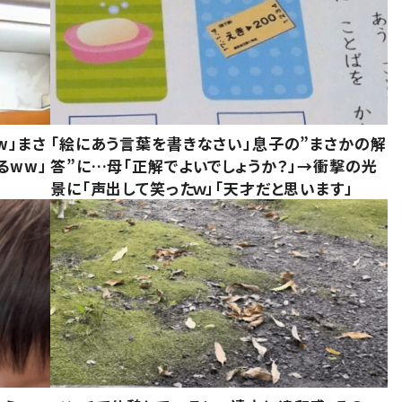
w」まさ
「絵にあう言葉を書きなさい」息子の”まさかの解
るww」
答”に…母「正解でよいでしょうか？」→衝撃の光
景に「声出して笑ったｗ」「天才だと思います」