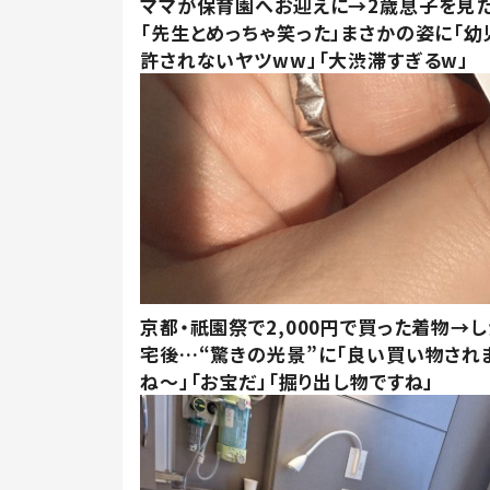
ママが保育園へお迎えに→2歳息子を見
「先生とめっちゃ笑った」まさかの姿に「幼
許されないヤツww」「大渋滞すぎるw」
京都・祇園祭で2,000円で買った着物→
宅後…“驚きの光景”に「良い買い物され
ね～」「お宝だ」「掘り出し物ですね」