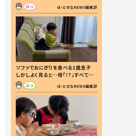
た本音とは
ほ・とせなNEWS編集部
ソファでおにぎりを食べる1歳息子
しかしよく見ると…母「！？」すべてを
察した母の投稿に「可愛いから許
ほ・とせなNEWS編集部
す！」「現行犯〜」