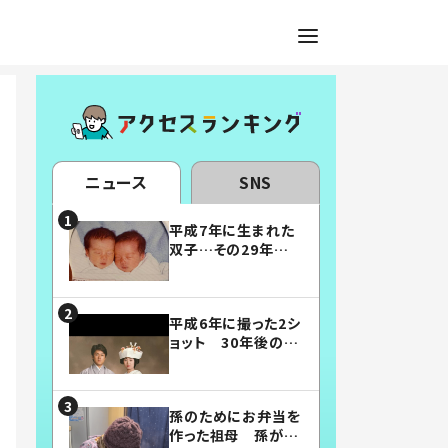
ニュース
SNS
平成7年に生まれた
双子…その29年後
の姿に「漫画みたい」
「素敵すぎる」
平成6年に撮った2シ
ョット 30年後の姿
に…「美男美女」「こ
んな夫婦になりた
い」
孫のためにお弁当を
作った祖母 孫が絶