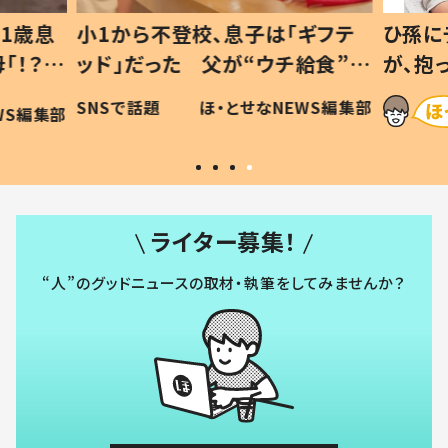
1歳息
小1から不登校、息子は「ギフテ
ひ孫に
「！？」
ッド」だった 父が“ウチ給食”を
が、抱
に「可愛
作り続ける理由とは #令和の親
「涙が
SNSで話題
ほ・とせなNEWS編集部
WS編集部
#令和の子
い」
ライター募集！
“人”のグッドニュースの取材・執筆をしてみませんか？