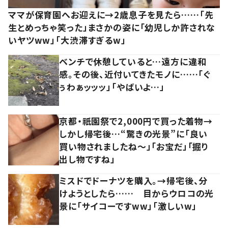
ママが保育園へお迎えに→2歳息子を見たら……「先
生とめっちゃ笑った」まさかの姿に「幼児しか許されな
いヤツww」「大渋滞すぎるw」
ベンチで休憩していると…遠方に違和
感。その後、近付いてきたモノに……「ぐ
ぅわぁッッッ」「やばいよ…」
京都・祇園祭で2,000円で買った着物→
しかし帰宅後…“驚きの光景”に「良い
買い物されましたね～」「お宝だ」「掘り
出し物ですね」
ミスドでドーナツを購入。→帰宅後、分
けようとしたら…… 目からウロコの光
景に「サイコーですww」「激しいw」