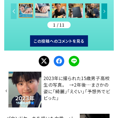
1 / 11
この投稿へのコメントを見る
2023年に撮られた15歳男子高校
生の写真。 →2年後…まさかの
姿に「綺麗」「えぐい」「予想外でビ
ビった」