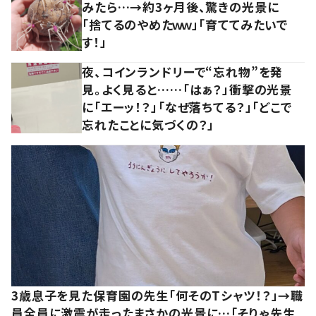
みたら…→約3ヶ月後、驚きの光景に
「捨てるのやめたｗｗ」「育ててみたいで
す！」
夜、コインランドリーで“忘れ物”を発
見。よく見ると……「はぁ？」衝撃の光景
に「エーッ！？」「なぜ落ちてる？」「どこで
忘れたことに気づくの？」
3歳息子を見た保育園の先生「何そのTシャツ！？」→職
員全員に激震が走ったまさかの光景に…「そりゃ先生