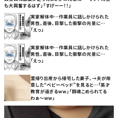
も大興奮するはず」「すげーー！！」
実家解体中…作業員に話しかけられた
男性。直後、目撃した衝撃の光景に…
「えっ」
実家解体中…作業員に話しかけられた
男性。直後、目撃した衝撃の光景に…
「えっ」
里帰り出産から帰宅した妻子。→夫が用
意した“ベビーベッド”を見ると…「英才
教育が過ぎるww」「闘魂こめられてる
わぁ～ww」