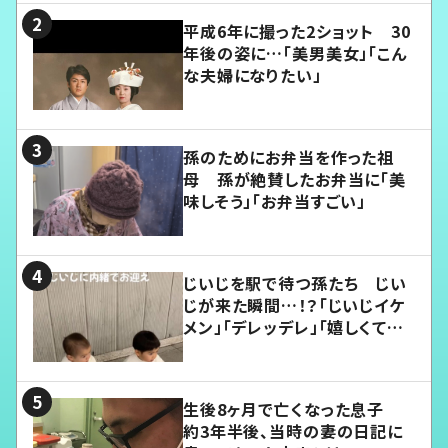
平成6年に撮った2ショット 30
年後の姿に…「美男美女」「こん
な夫婦になりたい」
孫のためにお弁当を作った祖
母 孫が絶賛したお弁当に「美
味しそう」「お弁当すごい」
じいじを駅で待つ孫たち じい
じが来た瞬間…！？「じいじイケ
メン」「デレッデレ」「嬉しくて可
愛くてたまらない」「幸せになれ
る」
生後8ヶ月で亡くなった息子
約3年半後、当時の妻の日記に