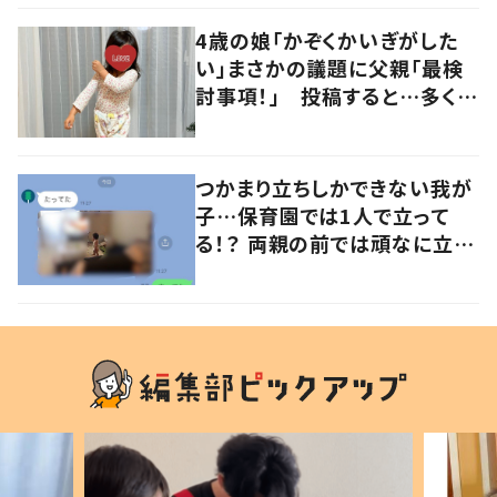
の声
4歳の娘「かぞくかいぎがした
い」まさかの議題に父親「最検
討事項！」 投稿すると…多くの
意見が寄せられる！
つかまり立ちしかできない我が
子…保育園では1人で立って
る！？ 両親の前では頑なに立た
ない1歳児が可愛すぎる…！