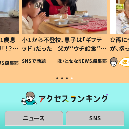
1歳息
小1から不登校、息子は「ギフテ
ひ孫に
「！？」
ッド」だった 父が“ウチ給食”を
が、抱
に「可愛
作り続ける理由とは #令和の親
「涙が
SNSで話題
ほ・とせなNEWS編集部
WS編集部
#令和の子
い」
ニュース
SNS