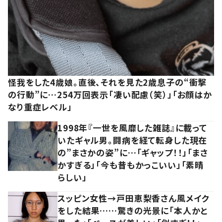
怪我をした4歳娘。直後、それを見た2歳息子の“衝撃
の行動”に…254万回表示「凄い配慮（笑）」「お顔はか
なり重症レベル」
1998年『一世を風靡した雑誌』に載って
いたギャル男。闘病を経て転身した現在
の”まさかの姿”に…「ギャップ！！」「まさ
かすぎる」「今も昔もかっこいい」「素晴
らしい」
スッピン女性→戸田恵梨香さん風メイク
をした結果……驚きの光景に「本人かと