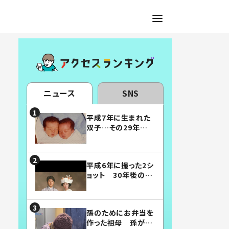
ニュース
SNS
平成7年に生まれた
双子…その29年後
の姿に「漫画みたい」
「素敵すぎる」
平成6年に撮った2シ
ョット 30年後の姿
に…「美男美女」「こ
んな夫婦になりた
い」
孫のためにお弁当を
作った祖母 孫が絶