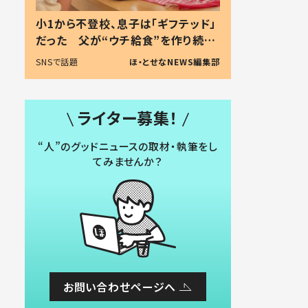
小1から不登校、息子は「ギフテッド」
だった 父が“ウチ給食”を作り続け
る理由とは #令和の親 #令和の子
SNSで話題
ほ・とせなNEWS編集部
ライター募集！
“人”のグッドニュースの取材・執筆をし
てみませんか？
お問い合わせページへ