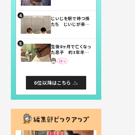
賛したお弁当に「美
味しそう」「お弁当す
ごい」
じいじを駅で待つ孫
たち じいじが来た
瞬間…！？「じいじイ
ケメン」「デレッデレ」
「嬉しくて可愛くてた
生後8ヶ月で亡くなっ
まらない」「幸せにな
た息子 約3年半
れる」
後、当時の妻の日記
に書いてあった本音
とは
6位以降はこちら