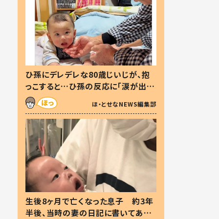
ひ孫にデレデレな80歳じいじが、抱
っこすると…ひ孫の反応に「涙が出ま
した」「可愛くて仕方ない」
ほ・とせなNEWS編集部
生後8ヶ月で亡くなった息子 約3年
半後、当時の妻の日記に書いてあっ