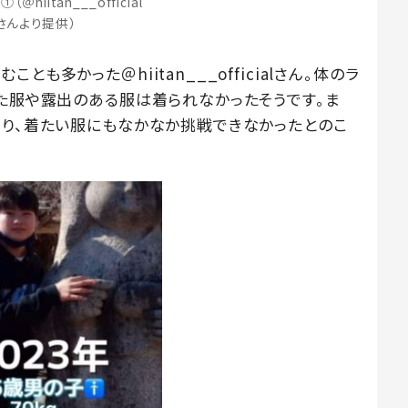
＠hiitan___official
さんより提供）
も多かった＠hiitan___officialさん。体のラ
した服や露出のある服は着られなかったそうです。ま
なり、着たい服にもなかなか挑戦できなかったとのこ