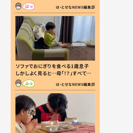
た本音とは
ほ・とせなNEWS編集部
ソファでおにぎりを食べる1歳息子
しかしよく見ると…母「！？」すべてを
察した母の投稿に「可愛いから許
ほ・とせなNEWS編集部
す！」「現行犯〜」