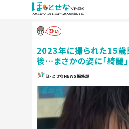
2023年に撮られた15
後…まさかの姿に「綺麗」
ほ・とせなNEWS編集部