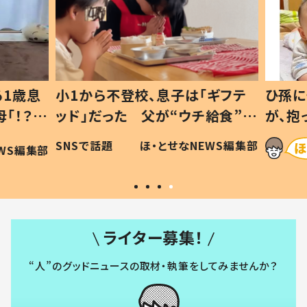
1歳息
小1から不登校、息子は「ギフテ
ひ孫に
「！？」
ッド」だった 父が“ウチ給食”を
が、抱
に「可愛
作り続ける理由とは #令和の親
「涙が
SNSで話題
ほ・とせなNEWS編集部
WS編集部
#令和の子
い」
ライター募集！
“人”のグッドニュースの取材・執筆をしてみませんか？