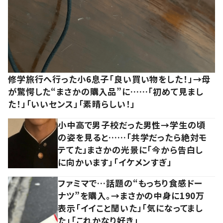
修学旅行へ行った小6息子「良い買い物をした！」→母
が驚愕した“まさかの購入品”に……「初めて見まし
た！」「いいセンス」「素晴らしい！」
小中高で男子校だった男性→学生の頃
の姿を見ると……「共学だったら絶対モ
テてた」まさかの光景に「今から告白し
に向かいます」「イケメンすぎ」
ファミマで…話題の“もっちり食感ドー
ナツ”を購入。→まさかの中身に190万
表示「イイこと聞いた」「気になってまし
た」「これかなり好き」