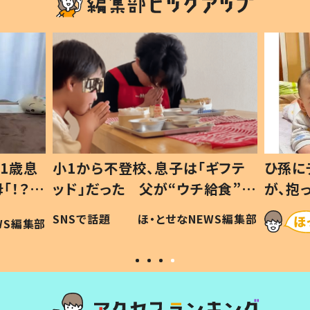
1歳息
小1から不登校、息子は「ギフテ
ひ孫に
「！？」
ッド」だった 父が“ウチ給食”を
が、抱
に「可愛
作り続ける理由とは #令和の親
「涙が
SNSで話題
ほ・とせなNEWS編集部
WS編集部
#令和の子
い」