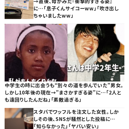
→直後、母がみた『衝撃的すぎる姿』
に…「息子くんサイコーww」「吹き出し
ちゃいましたww」
中学生の時に出会うも“別々の道を歩んでいた”男女。
しかし10年後の現在→”まさかすぎる姿”に…「2人と
も遠回りしたんだね」「素敵過ぎる」
スタバでワッフルを注文した女性。しか
しその後、SNSが騒然とした投稿に…
「知らなかった」「ヤバい安い」