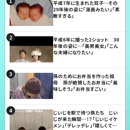
平成7年に生まれた双子…その
29年後の姿に「漫画みたい」「素
敵すぎる」
平成6年に撮った2ショット 30
年後の姿に…「美男美女」「こん
な夫婦になりたい」
孫のためにお弁当を作った祖
母 孫が絶賛したお弁当に「美
味しそう」「お弁当すごい」
じいじを駅で待つ孫たち じい
じが来た瞬間…！？「じいじイケ
メン」「デレッデレ」「嬉しくて可