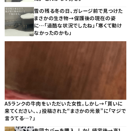
雪の残る冬の日、ガレージ前で見つけた
まさかの生き物→保護後の現在の姿
に…「過酷な状況でしたね」「寒くて動け
なかったのかも」
A5ランクの牛肉をいただいた女性。しかし→「貰いに
来てください、、」投稿された“まさかの光景”に「マジで
言うてる…？」
布団カバーを購入。しかし帰宅後→高1