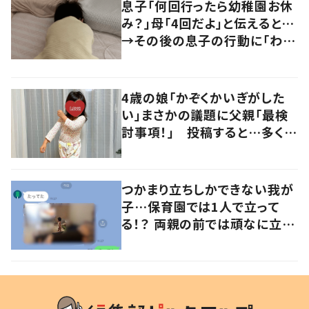
息子「何回行ったら幼稚園お休
み？」母「4回だよ」と伝えると…
→その後の息子の行動に「わか
るよその気持ち」「うちの子も！」
の声
4歳の娘「かぞくかいぎがした
い」まさかの議題に父親「最検
討事項！」 投稿すると…多くの
意見が寄せられる！
つかまり立ちしかできない我が
子…保育園では1人で立って
る！？ 両親の前では頑なに立た
ない1歳児が可愛すぎる…！