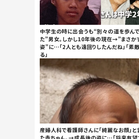
中学生の時に出会うも“別々の道を歩ん
た”男女。しかし10年後の現在→”まさか
姿”に…「2人とも遠回りしたんだね」「素
る」
産婦人科で看護師さんに「綺麗なお顔」と
た赤ちゃん。→成長後の姿に…「将来有望