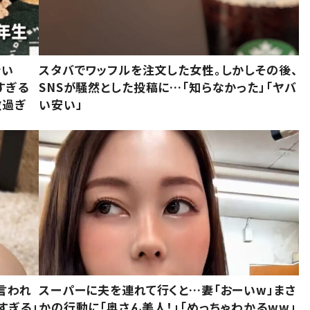
でい
スタバでワッフルを注文した女性。しかしその後、
すぎる
SNSが騒然とした投稿に…「知らなかった」「ヤバ
敵過ぎ
い安い」
言われ
スーパーに夫を連れて行くと…妻「おーいw」まさ
すぎる」
かの行動に「奥さん美人！」「めっちゃわかるww」