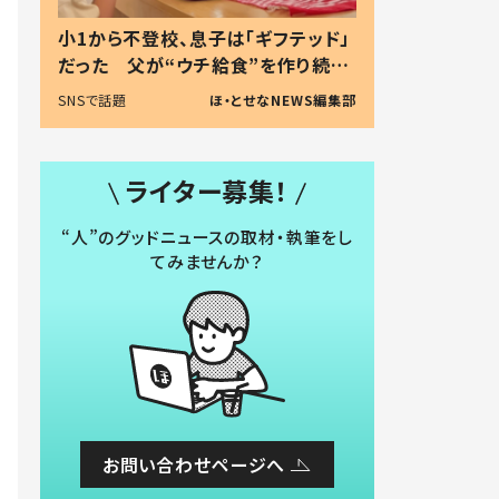
小1から不登校、息子は「ギフテッド」
だった 父が“ウチ給食”を作り続け
る理由とは #令和の親 #令和の子
SNSで話題
ほ・とせなNEWS編集部
ライター募集！
“人”のグッドニュースの取材・執筆をし
てみませんか？
お問い合わせページへ