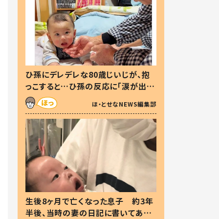
ひ孫にデレデレな80歳じいじが、抱
っこすると…ひ孫の反応に「涙が出ま
した」「可愛くて仕方ない」
ほ・とせなNEWS編集部
生後8ヶ月で亡くなった息子 約3年
半後、当時の妻の日記に書いてあっ