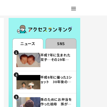
ニュース
SNS
平成7年に生まれた
双子…その29年後
の姿に「漫画みたい」
「素敵すぎる」
平成6年に撮った2シ
ョット 30年後の姿
に…「美男美女」「こ
んな夫婦になりた
い」
孫のためにお弁当を
作った祖母 孫が絶