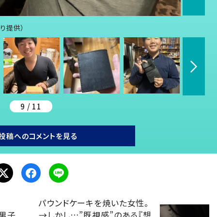
より提供）
9 / 11
投稿へのコメントを見る
パウンドケーキを焼いた女性。
歳男子
→しかし…”既視感”のある『想