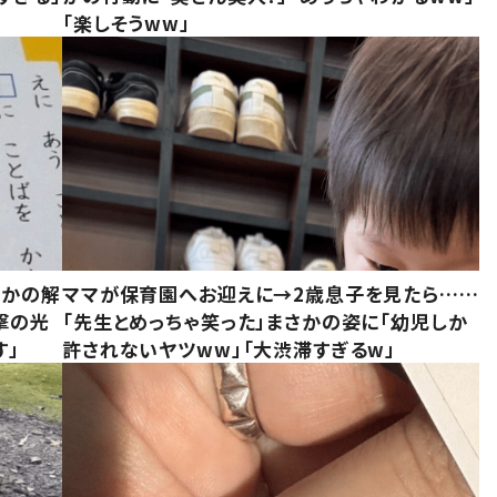
「楽しそうww」
さかの解
ママが保育園へお迎えに→2歳息子を見たら……
撃の光
「先生とめっちゃ笑った」まさかの姿に「幼児しか
す」
許されないヤツww」「大渋滞すぎるw」