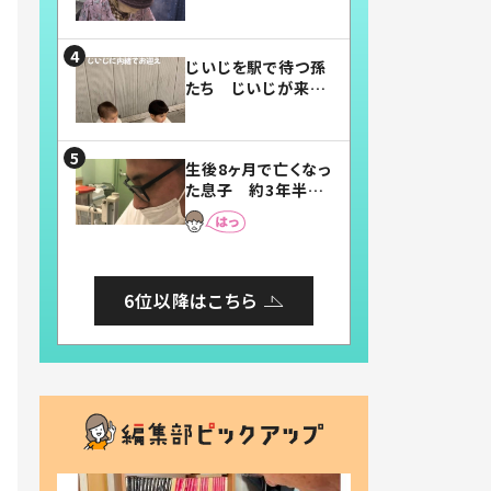
賛したお弁当に「美
味しそう」「お弁当す
ごい」
じいじを駅で待つ孫
たち じいじが来た
瞬間…！？「じいじイ
ケメン」「デレッデレ」
「嬉しくて可愛くてた
生後8ヶ月で亡くなっ
まらない」「幸せにな
た息子 約3年半
れる」
後、当時の妻の日記
に書いてあった本音
とは
6位以降はこちら