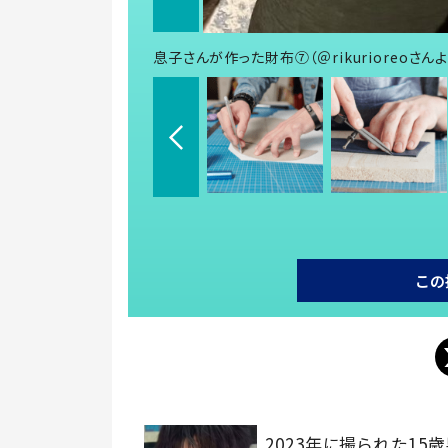
息子さんが作った財布⑦（＠rikurioreoさん
この
2023年に撮られた15