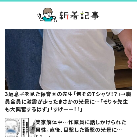
3歳息子を見た保育園の先生「何そのTシャツ！？」→職
員全員に激震が走ったまさかの光景に…「そりゃ先生
も大興奮するはず」「すげーー！！」
実家解体中…作業員に話しかけられた
男性。直後、目撃した衝撃の光景に…