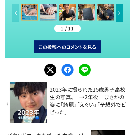
1 / 11
この投稿へのコメントを見る
2023年に撮られた15歳男子高校
生の写真。 →2年後…まさかの
姿に「綺麗」「えぐい」「予想外でビ
ビった」