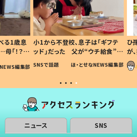
1歳息
小1から不登校、息子は「ギフテ
ひ孫に
「！？」
ッド」だった 父が“ウチ給食”を
が、抱
に「可愛
作り続ける理由とは #令和の親
「涙が
SNSで話題
ほ・とせなNEWS編集部
WS編集部
#令和の子
い」
ニュース
SNS