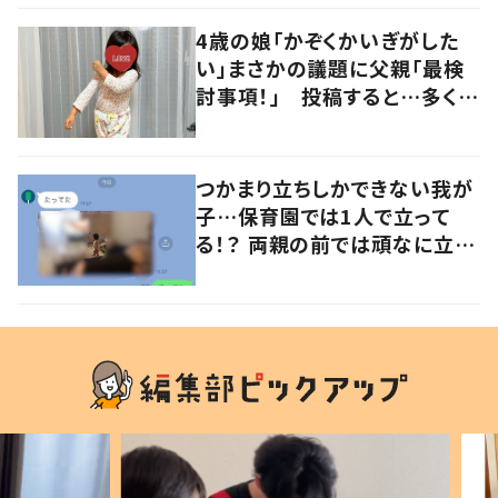
の声
4歳の娘「かぞくかいぎがした
い」まさかの議題に父親「最検
討事項！」 投稿すると…多くの
意見が寄せられる！
つかまり立ちしかできない我が
子…保育園では1人で立って
る！？ 両親の前では頑なに立た
ない1歳児が可愛すぎる…！