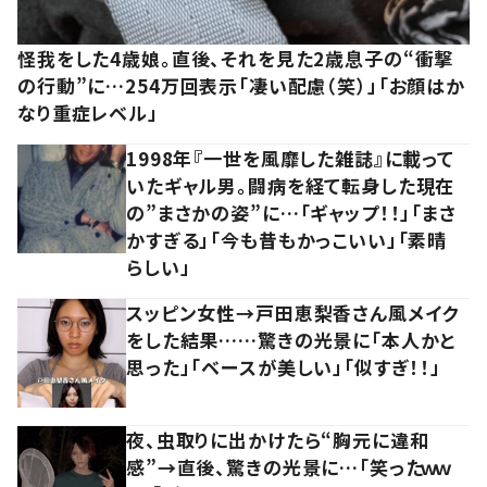
怪我をした4歳娘。直後、それを見た2歳息子の“衝撃
の行動”に…254万回表示「凄い配慮（笑）」「お顔はか
なり重症レベル」
1998年『一世を風靡した雑誌』に載って
いたギャル男。闘病を経て転身した現在
の”まさかの姿”に…「ギャップ！！」「まさ
かすぎる」「今も昔もかっこいい」「素晴
らしい」
スッピン女性→戸田恵梨香さん風メイク
をした結果……驚きの光景に「本人かと
思った」「ベースが美しい」「似すぎ！！」
夜、虫取りに出かけたら“胸元に違和
感”→直後、驚きの光景に…「笑ったｗｗ