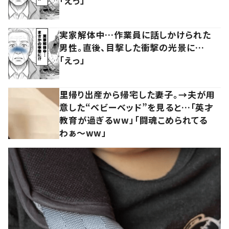
「えっ」
実家解体中…作業員に話しかけられた
男性。直後、目撃した衝撃の光景に…
「えっ」
里帰り出産から帰宅した妻子。→夫が用
意した“ベビーベッド”を見ると…「英才
教育が過ぎるww」「闘魂こめられてる
わぁ～ww」