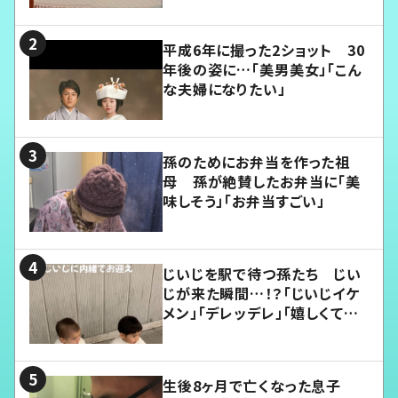
平成6年に撮った2ショット 30
年後の姿に…「美男美女」「こん
な夫婦になりたい」
孫のためにお弁当を作った祖
母 孫が絶賛したお弁当に「美
味しそう」「お弁当すごい」
じいじを駅で待つ孫たち じい
じが来た瞬間…！？「じいじイケ
メン」「デレッデレ」「嬉しくて可
愛くてたまらない」「幸せになれ
る」
生後8ヶ月で亡くなった息子