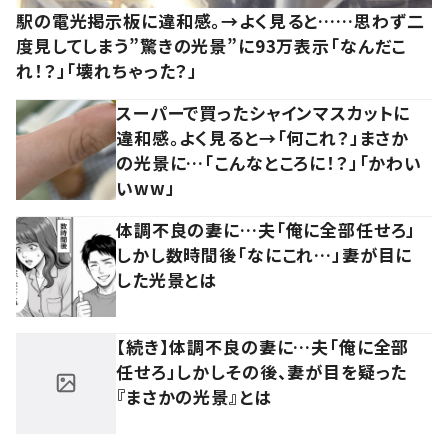
駅の電光掲示板に違和感。→よく見ると……思わず二
度見してしまう”驚きの光景”に93万表示「なんだこ
れ！？」「壊れちゃった？」
スーパーで買ったシャインマスカットに
違和感。よく見ると→「何これ？」まさか
の光景に…「こんなところに！？」「かわい
いww」
体調不良の妻に…夫「俺に全部任せろ」
しかし数時間後「なにこれ…」妻が目に
した光景とは
【続き】体調不良の妻に…夫「俺に全部
任せろ」しかしその後、妻が目を疑った
『まさかの光景』とは