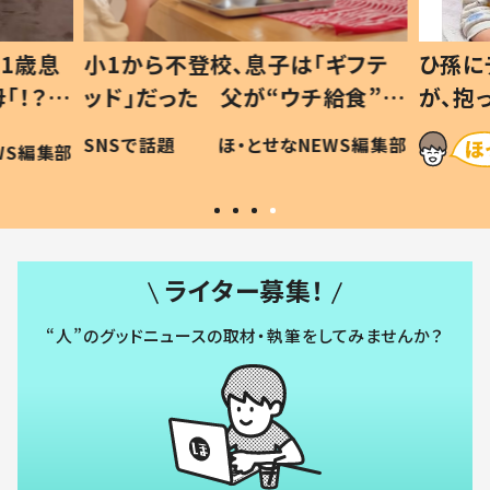
1歳息
小1から不登校、息子は「ギフテ
ひ孫に
「！？」
ッド」だった 父が“ウチ給食”を
が、抱
に「可愛
作り続ける理由とは #令和の親
「涙が
SNSで話題
ほ・とせなNEWS編集部
WS編集部
#令和の子
い」
ライター募集！
“人”のグッドニュースの取材・執筆をしてみませんか？