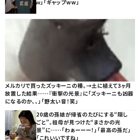
ｗ」「ギャップww」
メルカリで買ったズッキーニの種。→土に植えて3ヶ月
放置した結果……『衝撃の光景』に「ズッキーニも凶器
になるのか、、」「野太い音！笑」
20歳の孫娘が帰省のたびにする“隠し
ごと”。祖母が見つけた“まさかの光
景”に……「わぁーーー！」「最高の孫だ」
「これいいですね」