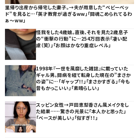
里帰り出産から帰宅した妻子。→夫が用意した“ベビーベッ
ド”を見ると…「英才教育が過ぎるww」「闘魂こめられてるわ
ぁ～ww」
怪我をした4歳娘。直後、それを見た2歳息子
の“衝撃の行動”に…254万回表示「凄い配
慮（笑）」「お顔はかなり重症レベル」
1998年『一世を風靡した雑誌』に載っていた
ギャル男。闘病を経て転身した現在の”まさか
の姿”に…「ギャップ！！」「まさかすぎる」「今も
昔もかっこいい」「素晴らしい」
スッピン女性→戸田恵梨香さん風メイクをし
た結果……驚きの光景に「本人かと思った」
「ベースが美しい」「似すぎ！！」