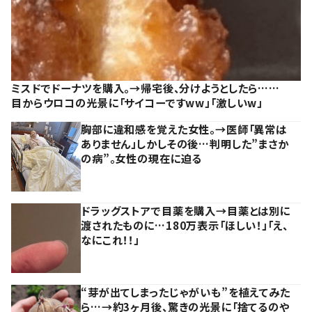
ミスドでドーナツを購入。→帰宅後、分けようとしたら……
目からウロコの光景に「サイコーですww」「激しいw」
胸部に違和感を覚えた女性。→医師「異常は
ありません」しかしその後…判明した”まさか
の病”。女性の現在に迫る
ドラッグストアで目薬を購入→目薬とは別に
渡されたものに…180万表示「ほしい！」「え、
なにこれ！！」
“芽が出てしまったじゃがいも”を植えてみた
ら…→約3ヶ月後、驚きの光景に「捨てるのや