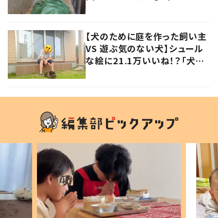
の声
【犬のために庭を作った飼い主
VS 遊ぶ気のない犬】シュール
な絵に21.1万いいね！？「犬の
強い意志を感じる」