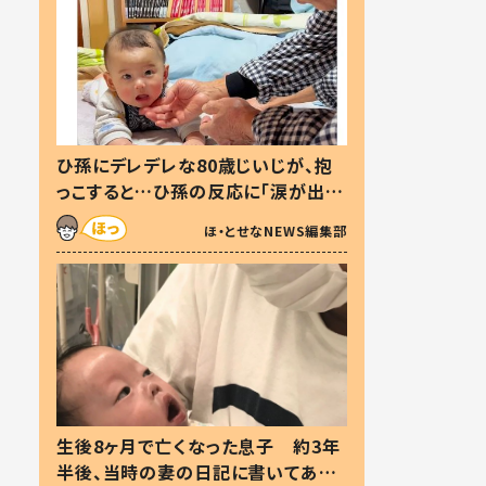
ひ孫にデレデレな80歳じいじが、抱
っこすると…ひ孫の反応に「涙が出ま
した」「可愛くて仕方ない」
ほ・とせなNEWS編集部
生後8ヶ月で亡くなった息子 約3年
半後、当時の妻の日記に書いてあっ