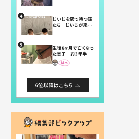
賛したお弁当に「美
味しそう」「お弁当す
ごい」
じいじを駅で待つ孫
たち じいじが来た
瞬間…！？「じいじイ
ケメン」「デレッデレ」
「嬉しくて可愛くてた
生後8ヶ月で亡くなっ
まらない」「幸せにな
た息子 約3年半
れる」
後、当時の妻の日記
に書いてあった本音
とは
6位以降はこちら