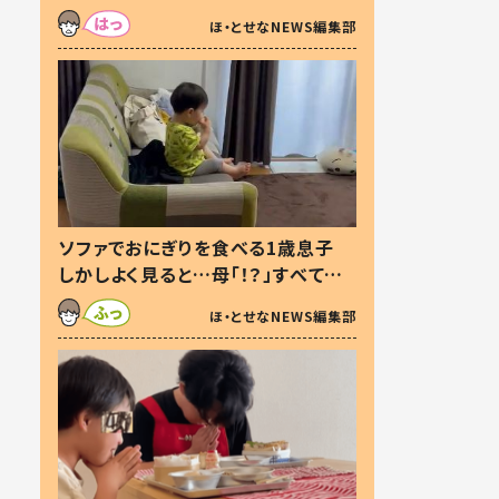
た本音とは
ほ・とせなNEWS編集部
ソファでおにぎりを食べる1歳息子
しかしよく見ると…母「！？」すべてを
察した母の投稿に「可愛いから許
ほ・とせなNEWS編集部
す！」「現行犯〜」