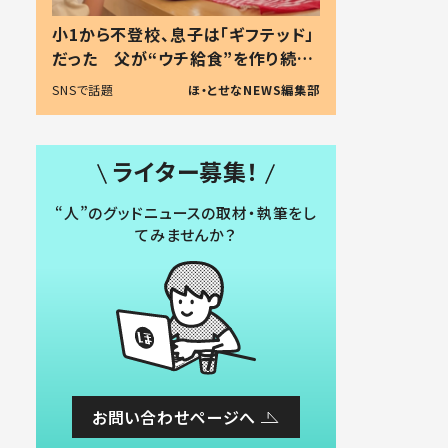
小1から不登校、息子は「ギフテッド」
だった 父が“ウチ給食”を作り続け
る理由とは #令和の親 #令和の子
SNSで話題
ほ・とせなNEWS編集部
ライター募集！
“人”のグッドニュースの取材・執筆をし
てみませんか？
お問い合わせページへ