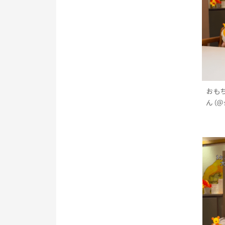
おも
ん（＠