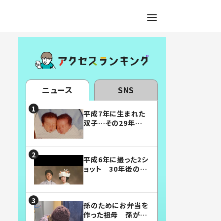
ニュース
SNS
平成7年に生まれた
双子…その29年後
の姿に「漫画みたい」
「素敵すぎる」
平成6年に撮った2シ
ョット 30年後の姿
に…「美男美女」「こ
んな夫婦になりた
い」
孫のためにお弁当を
作った祖母 孫が絶