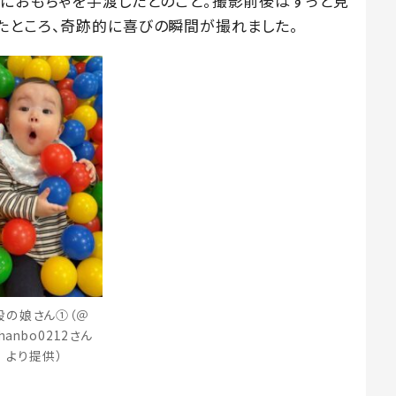
際におもちゃを手渡したとのこと。撮影前後はずっと見
たところ、奇跡的に喜びの瞬間が撮れました。
段の娘さん①（＠
chanbo0212さん
より提供）