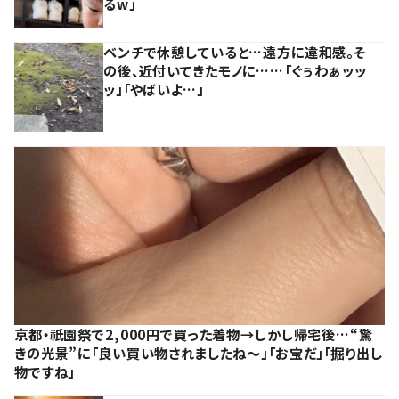
るw」
ベンチで休憩していると…遠方に違和感。そ
の後、近付いてきたモノに……「ぐぅわぁッッ
ッ」「やばいよ…」
京都・祇園祭で2,000円で買った着物→しかし帰宅後…“驚
きの光景”に「良い買い物されましたね～」「お宝だ」「掘り出し
物ですね」