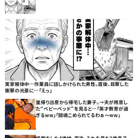
実家解体中…作業員に話しかけられた男性。直後、目撃した
衝撃の光景に…「えっ」
里帰り出産から帰宅した妻子。→夫が用意し
た“ベビーベッド”を見ると…「英才教育が過
ぎるww」「闘魂こめられてるわぁ～ww」
怪我をした4歳娘。直後、それを見た2歳息子