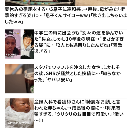
夏休みの宿題をする小5息子に違和感。→直後、母がみた『衝
撃的すぎる姿』に…「息子くんサイコーww」「吹き出しちゃいま
したww」
中学生の時に出会うも“別々の道を歩んでい
た”男女。しかし10年後の現在→”まさかすぎ
る姿”に…「2人とも遠回りしたんだね」「素敵
過ぎる」
スタバでワッフルを注文した女性。しかしそ
の後、SNSが騒然とした投稿に…「知らなか
った」「ヤバい安い」
産婦人科で看護師さんに「綺麗なお顔」と言
われた赤ちゃん。→成長後の姿に…「将来有
望すぎる」「クリクリのお目目で可愛い」「渋い
～！」