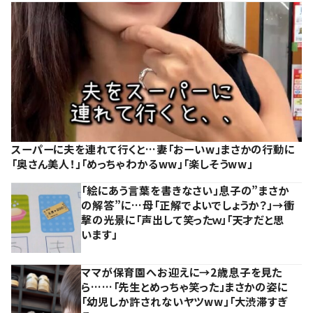
スーパーに夫を連れて行くと…妻「おーいw」まさかの行動に
「奥さん美人！」「めっちゃわかるww」「楽しそうww」
「絵にあう言葉を書きなさい」息子の”まさか
の解答”に…母「正解でよいでしょうか？」→衝
撃の光景に「声出して笑ったｗ」「天才だと思
います」
ママが保育園へお迎えに→2歳息子を見た
ら……「先生とめっちゃ笑った」まさかの姿に
「幼児しか許されないヤツww」「大渋滞すぎ