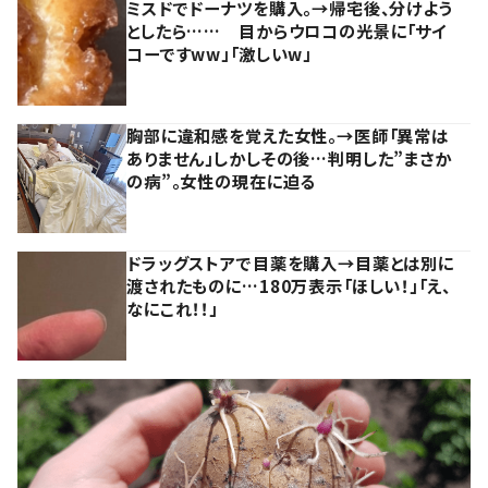
ミスドでドーナツを購入。→帰宅後、分けよう
としたら…… 目からウロコの光景に「サイ
コーですww」「激しいw」
胸部に違和感を覚えた女性。→医師「異常は
ありません」しかしその後…判明した”まさか
の病”。女性の現在に迫る
ドラッグストアで目薬を購入→目薬とは別に
渡されたものに…180万表示「ほしい！」「え、
なにこれ！！」