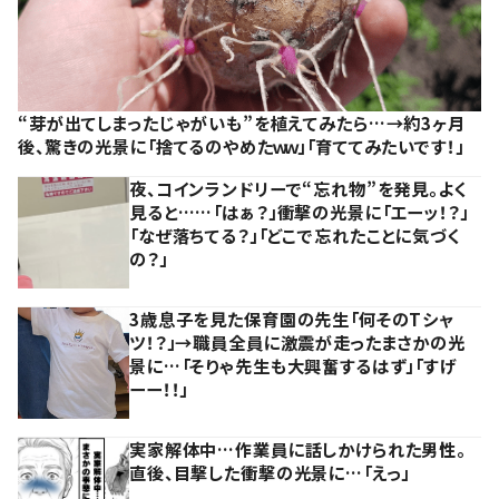
“芽が出てしまったじゃがいも”を植えてみたら…→約3ヶ月
後、驚きの光景に「捨てるのやめたｗｗ」「育ててみたいです！」
夜、コインランドリーで“忘れ物”を発見。よく
見ると……「はぁ？」衝撃の光景に「エーッ！？」
「なぜ落ちてる？」「どこで忘れたことに気づく
の？」
3歳息子を見た保育園の先生「何そのTシャ
ツ！？」→職員全員に激震が走ったまさかの光
景に…「そりゃ先生も大興奮するはず」「すげ
ーー！！」
実家解体中…作業員に話しかけられた男性。
直後、目撃した衝撃の光景に…「えっ」