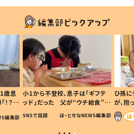
1歳息
小1から不登校、息子は「ギフテ
ひ孫に
「！？」
ッド」だった 父が“ウチ給食”を
が、抱
に「可愛
作り続ける理由とは #令和の親
「涙が
SNSで話題
ほ・とせなNEWS編集部
WS編集部
#令和の子
い」