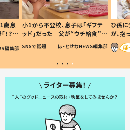
1歳息
小1から不登校、息子は「ギフテ
ひ孫に
「！？」
ッド」だった 父が“ウチ給食”を
が、抱
に「可愛
作り続ける理由とは #令和の親
「涙が
SNSで話題
ほ・とせなNEWS編集部
WS編集部
#令和の子
い」
ライター募集！
“人”のグッドニュースの取材・執筆をしてみませんか？