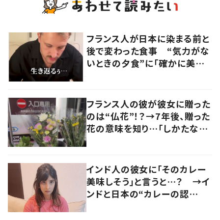
フランス人が日本に染まる前と
後で変わった食事 “気力がな
いときの夕食”に「確かに美味
い」「分かってくれるの嬉しい」
の声
フランス人の彼が彼女に贈った
のは“仏花”！？→7年後、贈った
花の意味を知り…「しかたな
い」「気持ちが大事」
インド人の彼女に「そのカレー
美味しそう」と言うと…？ →イ
ンドと日本の“カレーの認
識”に驚きの声！