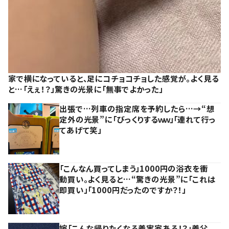
家で横になっていると、足にコチョコチョした感覚が。よく見る
と…「えぇ！？」驚きの光景に「無事でよかった」
出張で…列車の指定席を予約したら…→“想
定外の光景”に「びっくりするｗｗ」「連れて行っ
てあげて笑」
「こんなん買ってしまう」1000円の浴衣を衝
動買い。よく見ると…“驚きの光景”に「これは
即買い」「1000円だったのですか？！」
嫁「こんな帰りたくなる義実家ある！？」義父