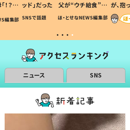
「！？」
ッド」だった 父が“ウチ給食”を
が、抱
に「可愛
作り続ける理由とは #令和の親
「涙が
SNSで話題
ほ・とせなNEWS編集部
WS編集部
#令和の子
い」
ニュース
SNS