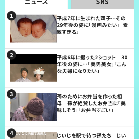
ニュース
SNS
平成7年に生まれた双子…その
29年後の姿に「漫画みたい」「素
敵すぎる」
平成6年に撮った2ショット 30
年後の姿に…「美男美女」「こん
な夫婦になりたい」
孫のためにお弁当を作った祖
母 孫が絶賛したお弁当に「美
味しそう」「お弁当すごい」
じいじを駅で待つ孫たち じい