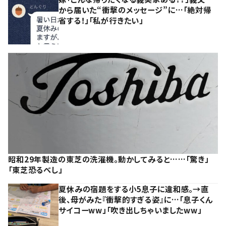
から届いた“衝撃のメッセージ”に…「絶対帰
省する！」「私が行きたい」
昭和29年製造の東芝の洗濯機。動かしてみると……「驚き」
「東芝恐るべし」
夏休みの宿題をする小5息子に違和感。→直
後、母がみた『衝撃的すぎる姿』に…「息子くん
サイコーww」「吹き出しちゃいましたww」