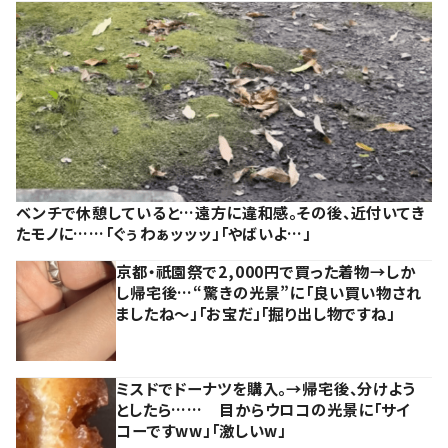
ベンチで休憩していると…遠方に違和感。その後、近付いてき
たモノに……「ぐぅわぁッッッ」「やばいよ…」
京都・祇園祭で2,000円で買った着物→しか
し帰宅後…“驚きの光景”に「良い買い物され
ましたね～」「お宝だ」「掘り出し物ですね」
ミスドでドーナツを購入。→帰宅後、分けよう
としたら…… 目からウロコの光景に「サイ
コーですww」「激しいw」