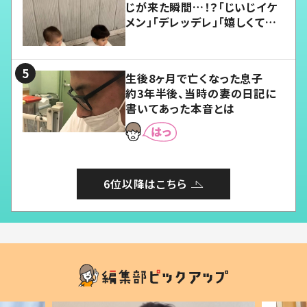
じが来た瞬間…！？「じいじイケ
メン」「デレッデレ」「嬉しくて可
愛くてたまらない」「幸せになれ
る」
生後8ヶ月で亡くなった息子
約3年半後、当時の妻の日記に
書いてあった本音とは
6位以降はこちら