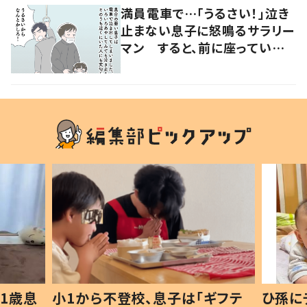
満員電車で…「うるさい！」泣き
止まない息子に怒鳴るサラリー
マン すると、前に座っていた
女性からの助け船に「感謝いっ
ぱい」
1歳息
小1から不登校、息子は「ギフテ
ひ孫に