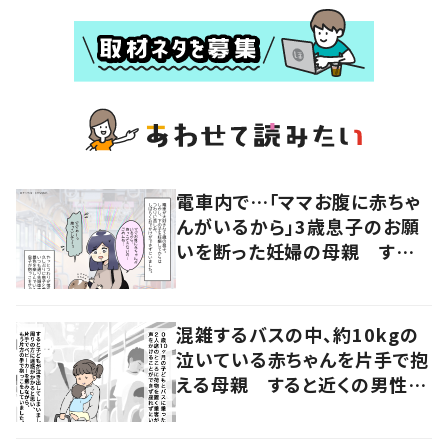
電車内で…「ママお腹に赤ちゃ
んがいるから」3歳息子のお願
いを断った妊婦の母親 すると
近くにいた女性の申し出に「こ
れ以上ない機会だった」
混雑するバスの中、約10kgの
泣いている赤ちゃんを片手で抱
える母親 すると近くの男性が
声をかけ…「涙が出そうでした」