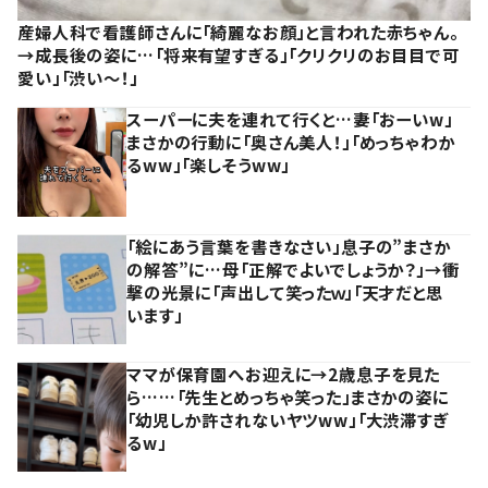
産婦人科で看護師さんに「綺麗なお顔」と言われた赤ちゃん。
→成長後の姿に…「将来有望すぎる」「クリクリのお目目で可
愛い」「渋い～！」
スーパーに夫を連れて行くと…妻「おーいw」
まさかの行動に「奥さん美人！」「めっちゃわか
るww」「楽しそうww」
「絵にあう言葉を書きなさい」息子の”まさか
の解答”に…母「正解でよいでしょうか？」→衝
撃の光景に「声出して笑ったｗ」「天才だと思
います」
ママが保育園へお迎えに→2歳息子を見た
ら……「先生とめっちゃ笑った」まさかの姿に
「幼児しか許されないヤツww」「大渋滞すぎ
るw」