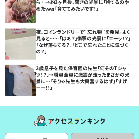
ら…→約3ヶ月後、驚きの光景に「捨てるのや
めたｗｗ」「育ててみたいです！」
夜、コインランドリーで“忘れ物”を発見。よく
見ると……「はぁ？」衝撃の光景に「エーッ！？」
「なぜ落ちてる？」「どこで忘れたことに気づく
の？」
3歳息子を見た保育園の先生「何そのTシャ
ツ！？」→職員全員に激震が走ったまさかの光
景に…「そりゃ先生も大興奮するはず」「すげ
ーー！！」