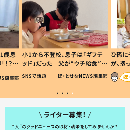
1歳息
小1から不登校、息子は「ギフテ
ひ孫に
「！？」
ッド」だった 父が“ウチ給食”を
が、抱
に「可愛
作り続ける理由とは #令和の親
「涙が
SNSで話題
ほ・とせなNEWS編集部
WS編集部
#令和の子
い」
ライター募集！
“人”のグッドニュースの取材・執筆をしてみませんか？