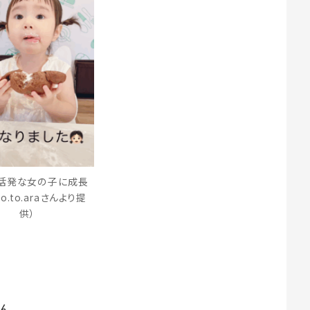
活発な女の子に成長
no.to.araさんより提
供）
ん。