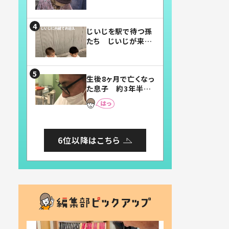
賛したお弁当に「美
味しそう」「お弁当す
ごい」
じいじを駅で待つ孫
たち じいじが来た
瞬間…！？「じいじイ
ケメン」「デレッデレ」
「嬉しくて可愛くてた
生後8ヶ月で亡くなっ
まらない」「幸せにな
た息子 約3年半
れる」
後、当時の妻の日記
に書いてあった本音
とは
6位以降はこちら