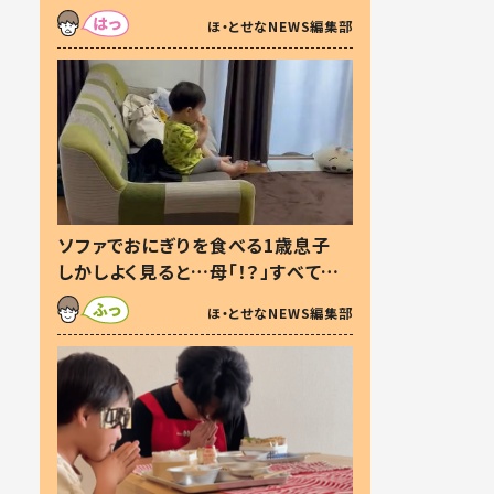
た本音とは
ほ・とせなNEWS編集部
ソファでおにぎりを食べる1歳息子
しかしよく見ると…母「！？」すべてを
察した母の投稿に「可愛いから許
ほ・とせなNEWS編集部
す！」「現行犯〜」