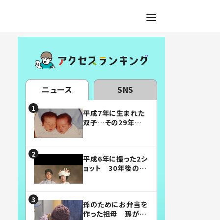
ニュース
SNS
平成7年に生まれた
双子…その29年後
の姿に「漫画みたい」
「素敵すぎる」
平成6年に撮った2シ
ョット 30年後の姿
に…「美男美女」「こ
んな夫婦になりた
い」
孫のためにお弁当を
作った祖母 孫が絶