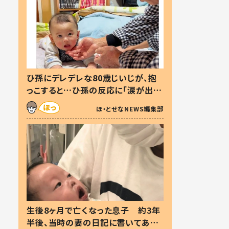
ひ孫にデレデレな80歳じいじが、抱
っこすると…ひ孫の反応に「涙が出ま
した」「可愛くて仕方ない」
ほ・とせなNEWS編集部
生後8ヶ月で亡くなった息子 約3年
半後、当時の妻の日記に書いてあっ