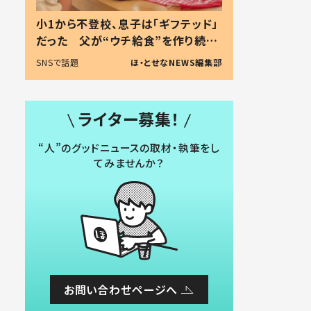
小1から不登校、息子は「ギフテッド」
だった 父が“ウチ給食”を作り続け
る理由とは #令和の親 #令和の子
SNSで話題
ほ・とせなNEWS編集部
ライター募集！
“人”のグッドニュースの取材・執筆をし
てみませんか？
お問い合わせページへ