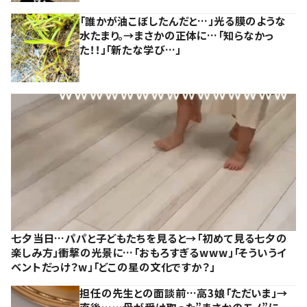
「誰かが油こぼしたんだと…」光る膜のような
水たまり。→まさかの正体に…「知らなかっ
た！！」「新たな学び…」
七夕当日…パパと子どもたちを見ると→「初めて見る七夕の
楽しみ方」衝撃の光景に…「おもろすぎるwww」「そういうイ
ベントだっけ？w」「どこの星の文化ですか？」
担任の先生との面談前…高3娘「ただいま」→
直後……母が受け取った”まさかのモノ”に