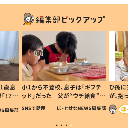
1歳息
小1から不登校、息子は「ギフテ
ひ孫に
「！？」
ッド」だった 父が“ウチ給食”を
が、抱
に「可愛
作り続ける理由とは #令和の親
「涙が
SNSで話題
ほ・とせなNEWS編集部
WS編集部
#令和の子
い」