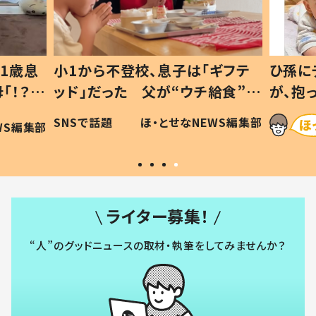
1歳息
小1から不登校、息子は「ギフテ
ひ孫に
「！？」
ッド」だった 父が“ウチ給食”を
が、抱
に「可愛
作り続ける理由とは #令和の親
「涙が
SNSで話題
ほ・とせなNEWS編集部
WS編集部
#令和の子
い」
ライター募集！
“人”のグッドニュースの取材・執筆をしてみませんか？