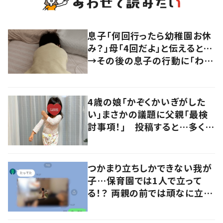
息子「何回行ったら幼稚園お休
み？」母「4回だよ」と伝えると…
→その後の息子の行動に「わか
るよその気持ち」「うちの子も！」
の声
4歳の娘「かぞくかいぎがした
い」まさかの議題に父親「最検
討事項！」 投稿すると…多くの
意見が寄せられる！
つかまり立ちしかできない我が
子…保育園では1人で立って
る！？ 両親の前では頑なに立た
ない1歳児が可愛すぎる…！