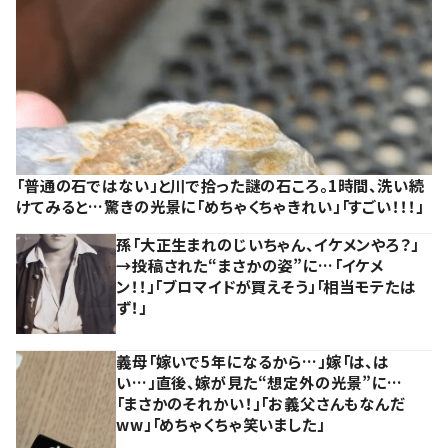
「普通の石ではない」と川で拾った謎の石ころ。1時間、洗い続
けてみると…驚きの光景に「めちゃくちゃきれい」「すごい！！！」
孫「大正生まれのじいちゃん、イケメンやろ？」
→投稿された“まさかの姿”に…「イケメ
ン！！」「ブロマイドが買えそう」「相当モテたは
ず！」
義母「嫁いで5年になるから…」嫁「は、は
い…」直後、嫁が見た“想定外の光景”に…
「まさかのそれかい！」「お義父さんもなんだ
ww」「めちゃくちゃ笑いました」