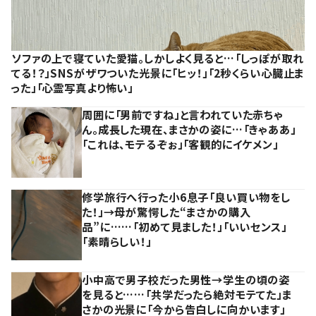
ソファの上で寝ていた愛猫。しかしよく見ると…「しっぽが取れ
てる！？」SNSがザワついた光景に「ヒッ！」「2秒くらい心臓止ま
った」「心霊写真より怖い」
周囲に「男前ですね」と言われていた赤ちゃ
ん。成長した現在、まさかの姿に…「きゃああ」
「これは、モテるぞぉ」「客観的にイケメン」
修学旅行へ行った小6息子「良い買い物をし
た！」→母が驚愕した“まさかの購入
品”に……「初めて見ました！」「いいセンス」
「素晴らしい！」
小中高で男子校だった男性→学生の頃の姿
を見ると……「共学だったら絶対モテてた」ま
さかの光景に「今から告白しに向かいます」