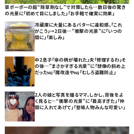
草ボーボーの庭“除草剤なし”で対策したら…数日後の驚き
の光景に「初めて目にしました」「お手軽で確実に効果」
冷蔵庫に大量にあるバターに違和感。「これ
がこう」→2日後…”衝撃の光景”に「いつの
間に」「楽しみ」
中2息子「傘の柄が壊れた」夫「修理するわ」そ
の後…”まさかすぎる光景”に「想像の斜め上
だったｗ」「魔改造やｗ」「むしろ盗難防止」
2人の娘と写真を撮るママ。しかし、背後をよ
く見ると…“衝撃の光景”に「最高すぎた」「仲
間に入れてあげて」「登場人物みんな可愛い」