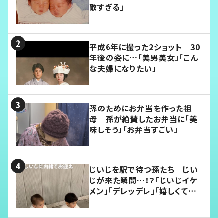
敵すぎる」
平成6年に撮った2ショット 30
年後の姿に…「美男美女」「こん
な夫婦になりたい」
孫のためにお弁当を作った祖
母 孫が絶賛したお弁当に「美
味しそう」「お弁当すごい」
じいじを駅で待つ孫たち じい
じが来た瞬間…！？「じいじイケ
メン」「デレッデレ」「嬉しくて可
愛くてたまらない」「幸せになれ
る」