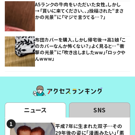
A5ランクの牛肉をいただいた女性。しかし
→「貰いに来てください、、」投稿された“まさ
かの光景”に「マジで言うてる…？」
布団カバーを購入。しかし帰宅後→高1娘「こ
のカバーなんか怖くない？」よく見ると…”衝
撃の光景”に「吹き出しましたww」「ロックや
んwww」
ニュース
SNS
平成7年に生まれた双子…その
29年後の姿に「漫画みたい」「素