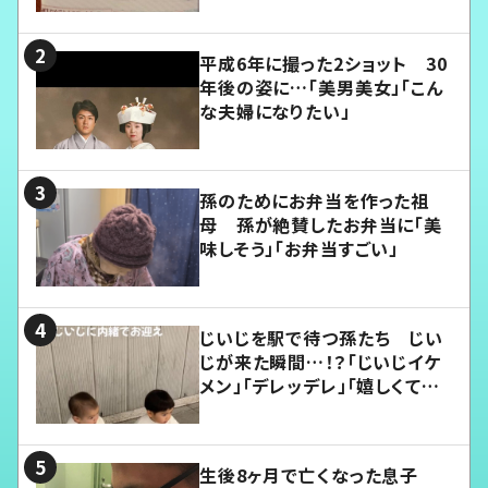
平成6年に撮った2ショット 30
年後の姿に…「美男美女」「こん
な夫婦になりたい」
孫のためにお弁当を作った祖
母 孫が絶賛したお弁当に「美
味しそう」「お弁当すごい」
じいじを駅で待つ孫たち じい
じが来た瞬間…！？「じいじイケ
メン」「デレッデレ」「嬉しくて可
愛くてたまらない」「幸せになれ
る」
生後8ヶ月で亡くなった息子