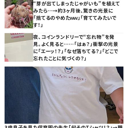
“芽が出てしまったじゃがいも”を植えて
みたら…→約3ヶ月後、驚きの光景に
「捨てるのやめたｗｗ」「育ててみたいで
す！」
夜、コインランドリーで“忘れ物”を発
見。よく見ると……「はぁ？」衝撃の光景
に「エーッ！？」「なぜ落ちてる？」「どこで
忘れたことに気づくの？」
3歳息子を見た保育園の先生「何そのTシャツ！？」→職