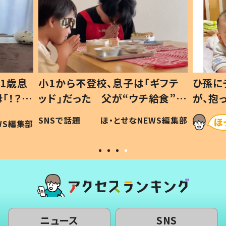
1歳息
小1から不登校、息子は「ギフテ
ひ孫に
「！？」
ッド」だった 父が“ウチ給食”を
が、抱
に「可愛
作り続ける理由とは #令和の親
「涙が
SNSで話題
ほ・とせなNEWS編集部
WS編集部
#令和の子
い」
ニュース
SNS