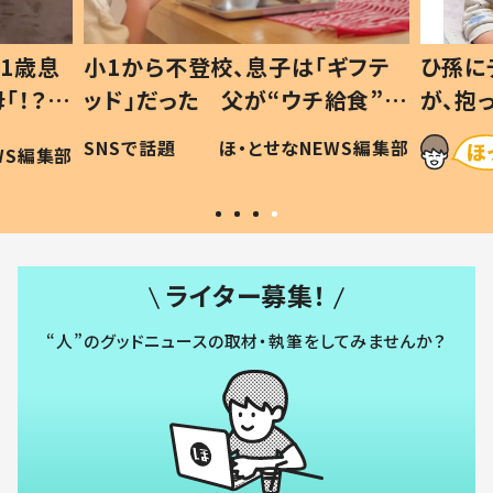
1歳息
小1から不登校、息子は「ギフテ
ひ孫に
「！？」
ッド」だった 父が“ウチ給食”を
が、抱
に「可愛
作り続ける理由とは #令和の親
「涙が
SNSで話題
ほ・とせなNEWS編集部
WS編集部
#令和の子
い」
ライター募集！
“人”のグッドニュースの取材・執筆をしてみませんか？