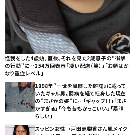
怪我をした4歳娘。直後、それを見た2歳息子の“衝撃
の行動”に…254万回表示「凄い配慮（笑）」「お顔はか
なり重症レベル」
1998年『一世を風靡した雑誌』に載って
いたギャル男。闘病を経て転身した現在
の”まさかの姿”に…「ギャップ！！」「まさ
かすぎる」「今も昔もかっこいい」「素晴
らしい」
スッピン女性→戸田恵梨香さん風メイク