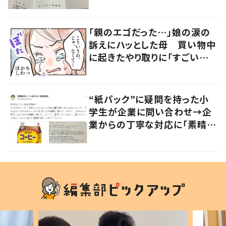
「社会勉強になりますね」の声
「親のエゴだった…」娘の涙の
訴えにハッとした母 買い物中
に起きたやり取りに「すごい分
かる」「改めて気付かされた」
“紙パック”に疑問を持った小
学生が企業に問い合わせ→企
業からの丁寧な対応に「素晴ら
しい」の声