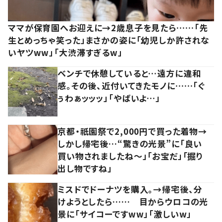
ママが保育園へお迎えに→2歳息子を見たら……「先
生とめっちゃ笑った」まさかの姿に「幼児しか許されな
いヤツww」「大渋滞すぎるw」
ベンチで休憩していると…遠方に違和
感。その後、近付いてきたモノに……「ぐ
ぅわぁッッッ」「やばいよ…」
京都・祇園祭で2,000円で買った着物→
しかし帰宅後…“驚きの光景”に「良い
買い物されましたね～」「お宝だ」「掘り
出し物ですね」
ミスドでドーナツを購入。→帰宅後、分
けようとしたら…… 目からウロコの光
景に「サイコーですww」「激しいw」