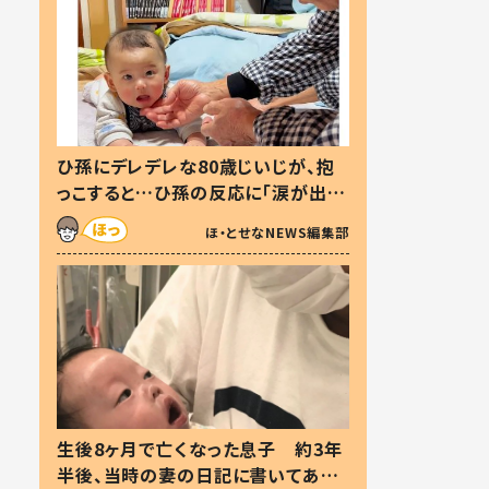
ひ孫にデレデレな80歳じいじが、抱
っこすると…ひ孫の反応に「涙が出ま
した」「可愛くて仕方ない」
ほ・とせなNEWS編集部
生後8ヶ月で亡くなった息子 約3年
半後、当時の妻の日記に書いてあっ