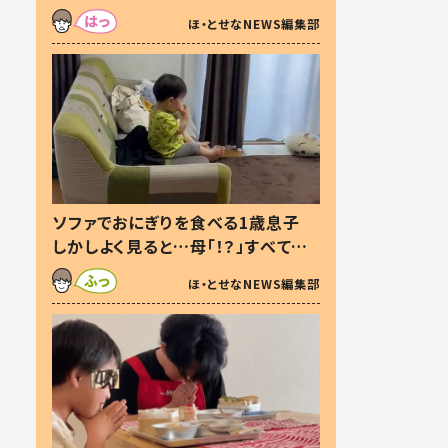
た本音とは
ほ・とせなNEWS編集部
ソファでおにぎりを食べる1歳息子
しかしよく見ると…母「！？」すべてを
察した母の投稿に「可愛いから許
ほ・とせなNEWS編集部
す！」「現行犯〜」