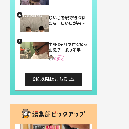
賛したお弁当に「美
味しそう」「お弁当す
ごい」
じいじを駅で待つ孫
たち じいじが来た
瞬間…！？「じいじイ
ケメン」「デレッデレ」
「嬉しくて可愛くてた
生後8ヶ月で亡くなっ
まらない」「幸せにな
た息子 約3年半
れる」
後、当時の妻の日記
に書いてあった本音
とは
6位以降はこちら