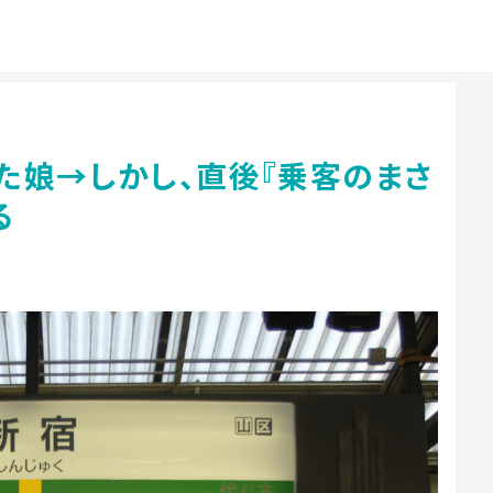
た娘→しかし、直後『乗客のまさ
る