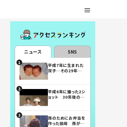
ニュース
SNS
平成7年に生まれた
双子…その29年後
の姿に「漫画みたい」
「素敵すぎる」
平成6年に撮った2シ
ョット 30年後の姿
に…「美男美女」「こ
んな夫婦になりた
い」
孫のためにお弁当を
作った祖母 孫が絶