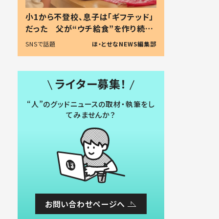
小1から不登校、息子は「ギフテッド」
だった 父が“ウチ給食”を作り続け
る理由とは #令和の親 #令和の子
SNSで話題
ほ・とせなNEWS編集部
ライター募集！
“人”のグッドニュースの取材・執筆をし
てみませんか？
お問い合わせページへ