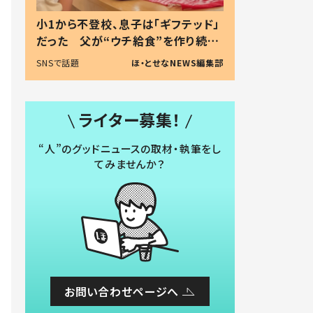
小1から不登校、息子は「ギフテッド」
だった 父が“ウチ給食”を作り続け
る理由とは #令和の親 #令和の子
SNSで話題
ほ・とせなNEWS編集部
ライター募集！
“人”のグッドニュースの取材・執筆をし
てみませんか？
お問い合わせページへ