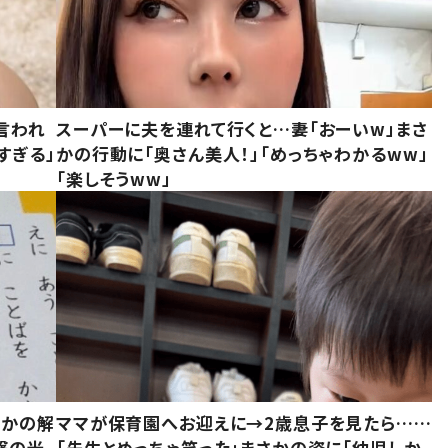
言われ
スーパーに夫を連れて行くと…妻「おーいw」まさ
すぎる」
かの行動に「奥さん美人！」「めっちゃわかるww」
「楽しそうww」
さかの解
ママが保育園へお迎えに→2歳息子を見たら……
撃の光
「先生とめっちゃ笑った」まさかの姿に「幼児しか