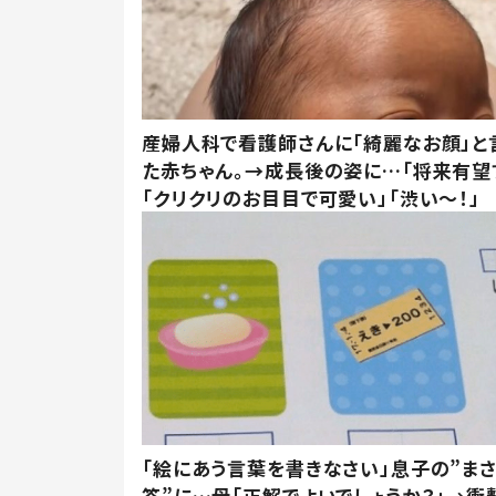
産婦人科で看護師さんに「綺麗なお顔」と
た赤ちゃん。→成長後の姿に…「将来有望
「クリクリのお目目で可愛い」「渋い～！」
「絵にあう言葉を書きなさい」息子の”ま
答”に…母「正解でよいでしょうか？」→衝