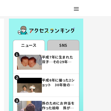
ニュース
SNS
平成7年に生まれた
双子…その29年後
の姿に「漫画みたい」
「素敵すぎる」
平成6年に撮った2シ
ョット 30年後の姿
に…「美男美女」「こ
んな夫婦になりた
い」
孫のためにお弁当を
作った祖母 孫が絶