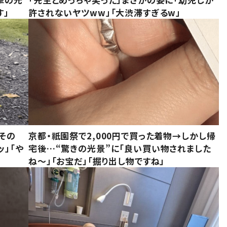
す」
許されないヤツww」「大渋滞すぎるw」
その
京都・祇園祭で2,000円で買った着物→しかし帰
ッ」「や
宅後…“驚きの光景”に「良い買い物されました
ね～」「お宝だ」「掘り出し物ですね」