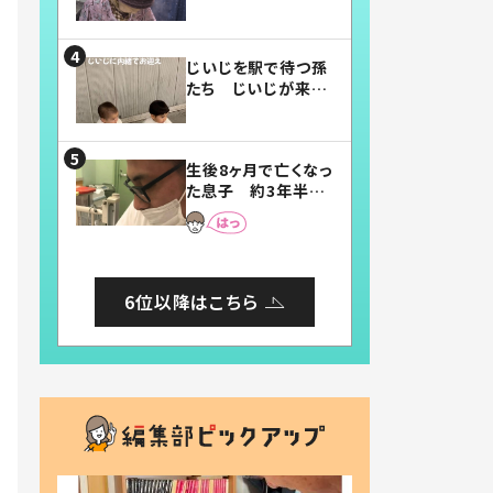
賛したお弁当に「美
味しそう」「お弁当す
ごい」
じいじを駅で待つ孫
たち じいじが来た
瞬間…！？「じいじイ
ケメン」「デレッデレ」
「嬉しくて可愛くてた
生後8ヶ月で亡くなっ
まらない」「幸せにな
た息子 約3年半
れる」
後、当時の妻の日記
に書いてあった本音
とは
6位以降はこちら