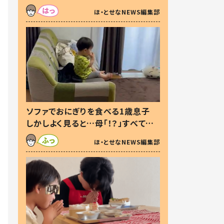
た本音とは
ほ・とせなNEWS編集部
ソファでおにぎりを食べる1歳息子
しかしよく見ると…母「！？」すべてを
察した母の投稿に「可愛いから許
ほ・とせなNEWS編集部
す！」「現行犯〜」