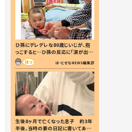
ひ孫にデレデレな80歳じいじが、抱
っこすると…ひ孫の反応に「涙が出ま
した」「可愛くて仕方ない」
ほ・とせなNEWS編集部
生後8ヶ月で亡くなった息子 約3年
半後、当時の妻の日記に書いてあっ