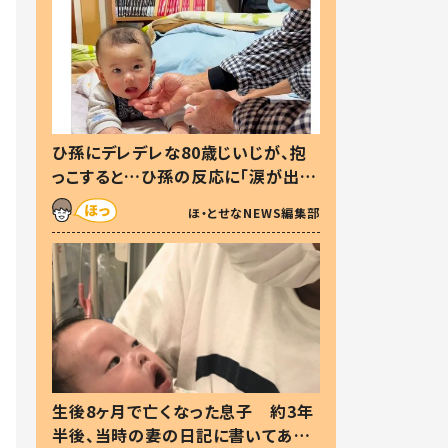
ひ孫にデレデレな80歳じいじが、抱
っこすると…ひ孫の反応に「涙が出ま
した」「可愛くて仕方ない」
ほ・とせなNEWS編集部
生後8ヶ月で亡くなった息子 約3年
半後、当時の妻の日記に書いてあっ