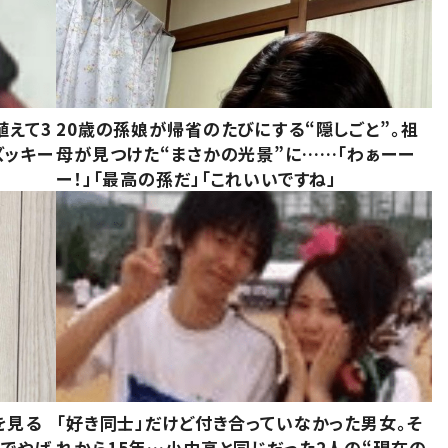
植えて3
20歳の孫娘が帰省のたびにする“隠しごと”。祖
ズッキー
母が見つけた“まさかの光景”に……「わぁーー
ー！」「最高の孫だ」「これいいですね」
を見る
「好き同士」だけど付き合っていなかった男女。そ
味でやば
れから15年…小中高と同じだった2人の“現在の