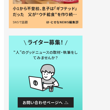
小1から不登校、息子は「ギフテッド」
だった 父が“ウチ給食”を作り続け
る理由とは #令和の親 #令和の子
SNSで話題
ほ・とせなNEWS編集部
ライター募集！
“人”のグッドニュースの取材・執筆をし
てみませんか？
お問い合わせページへ