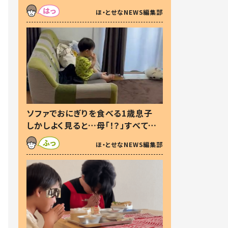
た本音とは
ほ・とせなNEWS編集部
ソファでおにぎりを食べる1歳息子
しかしよく見ると…母「！？」すべてを
察した母の投稿に「可愛いから許
ほ・とせなNEWS編集部
す！」「現行犯〜」