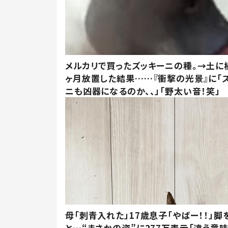
メルカリで買ったズッキーニの種。→土に
ヶ月放置した結果……『衝撃の光景』に「
ニも凶器になるのか、、」「野太い音！笑」
母「刺青入れた」17歳息子「やばー！！」脚
と…“まさかの姿”に277万表示「違う意