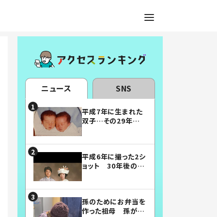
ニュース
SNS
平成7年に生まれた
双子…その29年後
の姿に「漫画みたい」
「素敵すぎる」
平成6年に撮った2シ
ョット 30年後の姿
に…「美男美女」「こ
んな夫婦になりた
い」
孫のためにお弁当を
作った祖母 孫が絶