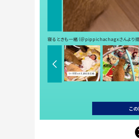
寝るときも一緒（＠pippichachagxさんより
この