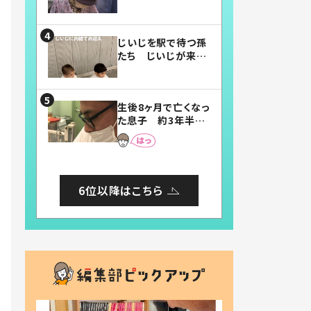
賛したお弁当に「美
味しそう」「お弁当す
ごい」
じいじを駅で待つ孫
たち じいじが来た
瞬間…！？「じいじイ
ケメン」「デレッデレ」
「嬉しくて可愛くてた
生後8ヶ月で亡くなっ
まらない」「幸せにな
た息子 約3年半
れる」
後、当時の妻の日記
に書いてあった本音
とは
6位以降はこちら