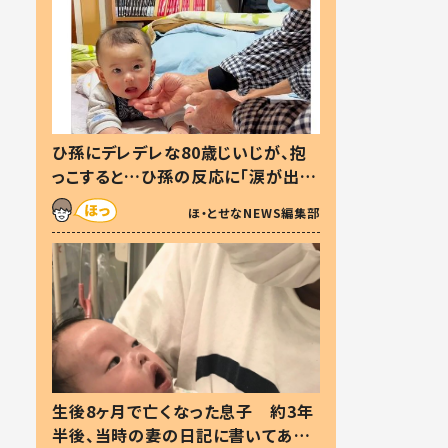
ひ孫にデレデレな80歳じいじが、抱
っこすると…ひ孫の反応に「涙が出ま
した」「可愛くて仕方ない」
ほ・とせなNEWS編集部
生後8ヶ月で亡くなった息子 約3年
半後、当時の妻の日記に書いてあっ