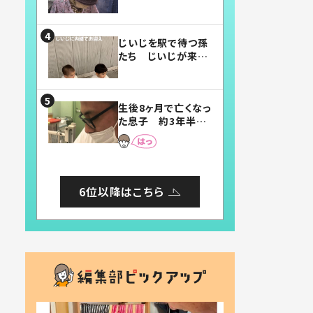
賛したお弁当に「美
味しそう」「お弁当す
ごい」
じいじを駅で待つ孫
たち じいじが来た
瞬間…！？「じいじイ
ケメン」「デレッデレ」
「嬉しくて可愛くてた
生後8ヶ月で亡くなっ
まらない」「幸せにな
た息子 約3年半
れる」
後、当時の妻の日記
に書いてあった本音
とは
6位以降はこちら