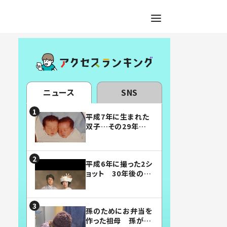
ニュース
SNS
平成7年に生まれた
双子…その29年後
の姿に「漫画みたい」
「素敵すぎる」
平成6年に撮った2シ
ョット 30年後の姿
に…「美男美女」「こ
んな夫婦になりた
い」
孫のためにお弁当を
作った祖母 孫が絶