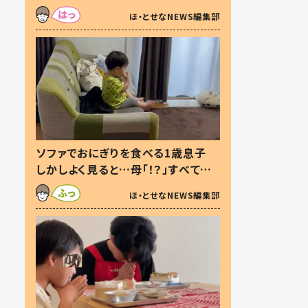
た本音とは
ほ・とせなNEWS編集部
ソファでおにぎりを食べる1歳息子
しかしよく見ると…母「！？」すべてを
察した母の投稿に「可愛いから許
ほ・とせなNEWS編集部
す！」「現行犯〜」