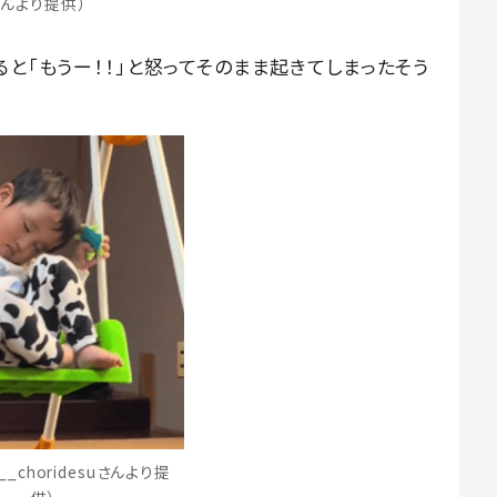
んより提供）
ると「もうー！！」と怒ってそのまま起きてしまったそう
_choridesuさんより提