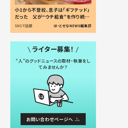
小1から不登校、息子は「ギフテッド」
だった 父が“ウチ給食”を作り続け
る理由とは #令和の親 #令和の子
SNSで話題
ほ・とせなNEWS編集部
ライター募集！
“人”のグッドニュースの取材・執筆をし
てみませんか？
お問い合わせページへ