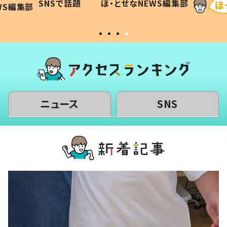
SNSで話題
ほ・とせなNEWS編集部
WS編集部
#令和の子
い」
ニュース
SNS