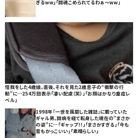
ぎるww」「闘魂こめられてるわぁ～ww」
怪我をした4歳娘。直後、それを見た2歳息子の“衝撃の行
動”に…254万回表示「凄い配慮（笑）」「お顔はかなり重症レ
ベル」
1998年『一世を風靡した雑誌』に載っていた
ギャル男。闘病を経て転身した現在の”まさか
の姿”に…「ギャップ！！」「まさかすぎる」「今も
昔もかっこいい」「素晴らしい」