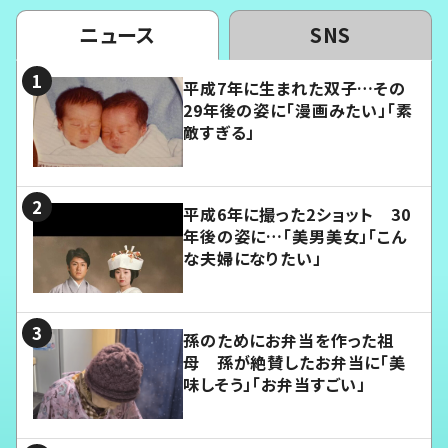
ニュース
SNS
平成7年に生まれた双子…その
29年後の姿に「漫画みたい」「素
敵すぎる」
平成6年に撮った2ショット 30
年後の姿に…「美男美女」「こん
な夫婦になりたい」
孫のためにお弁当を作った祖
母 孫が絶賛したお弁当に「美
味しそう」「お弁当すごい」