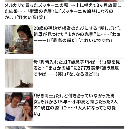
メルカリで買ったズッキーニの種。→土に植えて3ヶ月放置し
た結果……『衝撃の光景』に「ズッキーニも凶器になるの
か、、」「野太い音！笑」
20歳の孫娘が帰省のたびにする“隠しごと”。
祖母が見つけた“まさかの光景”に……「わぁ
ーーー！」「最高の孫だ」「これいいですね」
母「刺青入れた」17歳息子「やばー！！」脚を見
ると…“まさかの姿”に277万表示「違う意味
でやばーー（笑）」「な、なるほど！！」
「好き同士」だけど付き合っていなかった男
女。それから15年…小中高と同じだった2人
の“現在の姿”に……「大人になっても可愛
い」