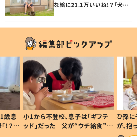
な絵に21.1万いいね！？「犬の
強い意志を感じる」
1歳息
小1から不登校、息子は「ギフテ
ひ孫に
「！？」
ッド」だった 父が“ウチ給食”を
が、抱
に「可愛
作り続ける理由とは #令和の親
「涙が