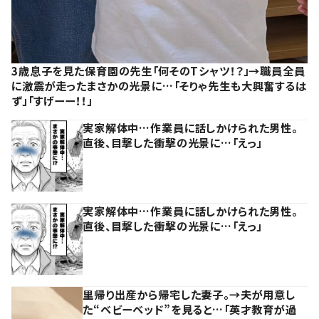
3歳息子を見た保育園の先生「何そのTシャツ！？」→職員全員
に激震が走ったまさかの光景に…「そりゃ先生も大興奮するは
ず」「すげーー！！」
実家解体中…作業員に話しかけられた男性。
直後、目撃した衝撃の光景に…「えっ」
実家解体中…作業員に話しかけられた男性。
直後、目撃した衝撃の光景に…「えっ」
里帰り出産から帰宅した妻子。→夫が用意し
た“ベビーベッド”を見ると…「英才教育が過