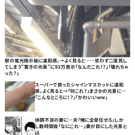
駅の電光掲示板に違和感。→よく見ると……思わず二度見し
てしまう”驚きの光景”に93万表示「なんだこれ！？」「壊れちゃ
った？」
スーパーで買ったシャインマスカットに違和
感。よく見ると→「何これ？」まさかの光景に…
「こんなところに！？」「かわいいww」
体調不良の妻に…夫「俺に全部任せろ」しか
し数時間後「なにこれ…」妻が目にした光景と
は