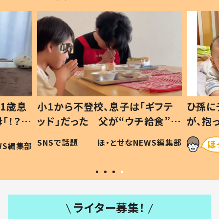
1歳息
小1から不登校、息子は「ギフテ
ひ孫に
「！？」
ッド」だった 父が“ウチ給食”を
が、抱
に「可愛
作り続ける理由とは #令和の親
「涙が
SNSで話題
ほ・とせなNEWS編集部
WS編集部
#令和の子
い」
ライター募集！