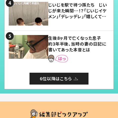
じいじを駅で待つ孫たち じい
じが来た瞬間…！？「じいじイケ
メン」「デレッデレ」「嬉しくて可
愛くてたまらない」「幸せになれ
る」
生後8ヶ月で亡くなった息子
約3年半後、当時の妻の日記に
書いてあった本音とは
6位以降はこちら