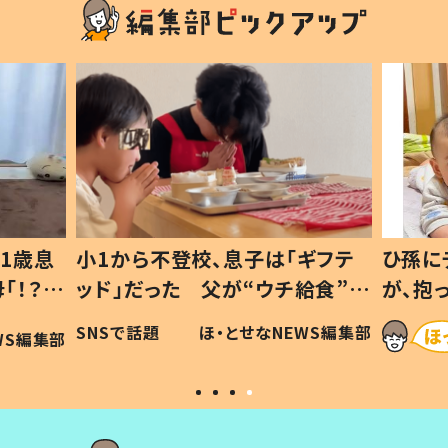
小1から不登校、息子は「ギフテ
ひ孫にデレデレ
ッド」だった 父が“ウチ給食”を
が、抱っこす
作り続ける理由とは #令和の親
「涙が出ました
SNSで話題
ほ・とせなNEWS編集部
#令和の子
い」