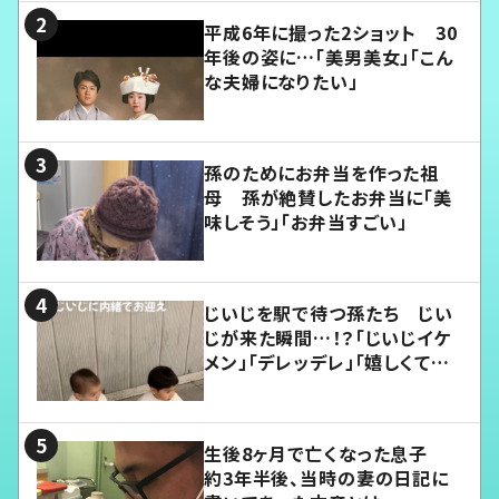
平成6年に撮った2ショット 30
年後の姿に…「美男美女」「こん
な夫婦になりたい」
孫のためにお弁当を作った祖
母 孫が絶賛したお弁当に「美
味しそう」「お弁当すごい」
じいじを駅で待つ孫たち じい
じが来た瞬間…！？「じいじイケ
メン」「デレッデレ」「嬉しくて可
愛くてたまらない」「幸せになれ
る」
生後8ヶ月で亡くなった息子
約3年半後、当時の妻の日記に