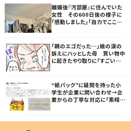
離婚後『汚部屋』に住んでいた
女性 その600日後の様子に
「感動しました」「自力でここま
で」
「親のエゴだった…」娘の涙の
訴えにハッとした母 買い物中
に起きたやり取りに「すごい分
かる」「改めて気付かされた」
“紙パック”に疑問を持った小
学生が企業に問い合わせ→企
業からの丁寧な対応に「素晴ら
しい」の声