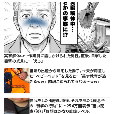
実家解体中…作業員に話しかけられた男性。直後、目撃した
衝撃の光景に…「えっ」
里帰り出産から帰宅した妻子。→夫が用意し
た“ベビーベッド”を見ると…「英才教育が過
ぎるww」「闘魂こめられてるわぁ～ww」
怪我をした4歳娘。直後、それを見た2歳息子
の“衝撃の行動”に…254万回表示「凄い配
慮（笑）」「お顔はかなり重症レベル」