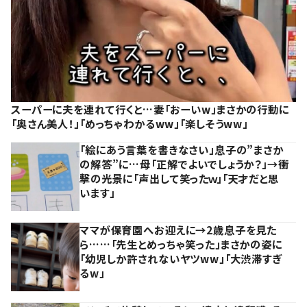
スーパーに夫を連れて行くと…妻「おーいw」まさかの行動に
「奥さん美人！」「めっちゃわかるww」「楽しそうww」
「絵にあう言葉を書きなさい」息子の”まさか
の解答”に…母「正解でよいでしょうか？」→衝
撃の光景に「声出して笑ったｗ」「天才だと思
います」
ママが保育園へお迎えに→2歳息子を見た
ら……「先生とめっちゃ笑った」まさかの姿に
「幼児しか許されないヤツww」「大渋滞すぎ
るw」