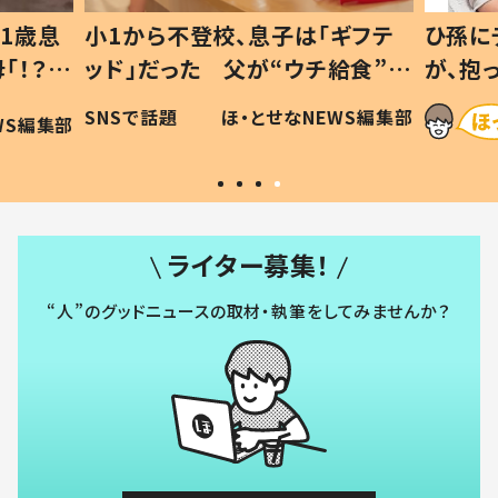
1歳息
小1から不登校、息子は「ギフテ
ひ孫に
「！？」
ッド」だった 父が“ウチ給食”を
が、抱
に「可愛
作り続ける理由とは #令和の親
「涙が
SNSで話題
ほ・とせなNEWS編集部
WS編集部
#令和の子
い」
ライター募集！
“人”のグッドニュースの取材・執筆をしてみませんか？