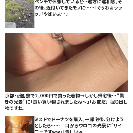
ベンチで休憩していると…遠方に違和感。そ
の後、近付いてきたモノに……「ぐぅわぁッッ
ッ」「やばいよ…」
京都・祇園祭で2,000円で買った着物→しかし帰宅後…“驚
きの光景”に「良い買い物されましたね～」「お宝だ」「掘り出し
物ですね」
ミスドでドーナツを購入。→帰宅後、分けよう
としたら…… 目からウロコの光景に「サイ
コーですww」「激しいw」