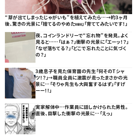
“芽が出てしまったじゃがいも”を植えてみたら…→約3ヶ月
後、驚きの光景に「捨てるのやめたｗｗ」「育ててみたいです！」
夜、コインランドリーで“忘れ物”を発見。よく
見ると……「はぁ？」衝撃の光景に「エーッ！？」
「なぜ落ちてる？」「どこで忘れたことに気づく
の？」
3歳息子を見た保育園の先生「何そのTシャ
ツ！？」→職員全員に激震が走ったまさかの光
景に…「そりゃ先生も大興奮するはず」「すげ
ーー！！」
実家解体中…作業員に話しかけられた男性。
直後、目撃した衝撃の光景に…「えっ」