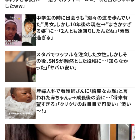
したww」
中学生の時に出会うも“別々の道を歩んでい
た”男女。しかし10年後の現在→”まさかすぎ
る姿”に…「2人とも遠回りしたんだね」「素敵
過ぎる」
スタバでワッフルを注文した女性。しかしそ
の後、SNSが騒然とした投稿に…「知らなか
った」「ヤバい安い」
産婦人科で看護師さんに「綺麗なお顔」と言
われた赤ちゃん。→成長後の姿に…「将来有
望すぎる」「クリクリのお目目で可愛い」「渋い
～！」