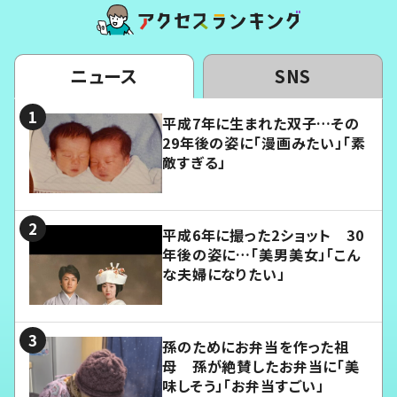
ニュース
SNS
平成7年に生まれた双子…その
29年後の姿に「漫画みたい」「素
敵すぎる」
平成6年に撮った2ショット 30
年後の姿に…「美男美女」「こん
な夫婦になりたい」
孫のためにお弁当を作った祖
母 孫が絶賛したお弁当に「美
味しそう」「お弁当すごい」