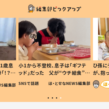
1歳息
小1から不登校、息子は「ギフテ
ひ孫に
「！？」
ッド」だった 父が“ウチ給食”を
が、抱
に「可愛
作り続ける理由とは #令和の親
「涙が
SNSで話題
ほ・とせなNEWS編集部
WS編集部
#令和の子
い」