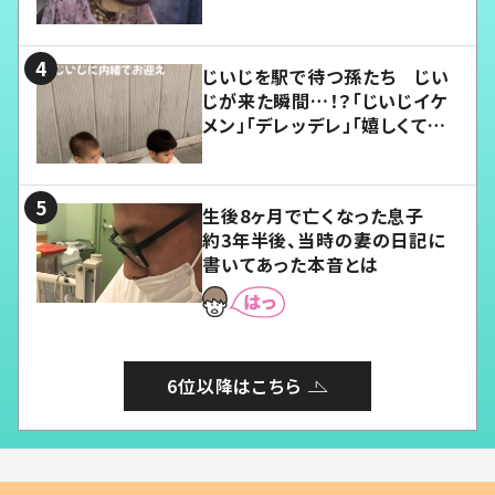
じいじを駅で待つ孫たち じい
じが来た瞬間…！？「じいじイケ
メン」「デレッデレ」「嬉しくて可
愛くてたまらない」「幸せになれ
る」
生後8ヶ月で亡くなった息子
約3年半後、当時の妻の日記に
書いてあった本音とは
6位以降はこちら