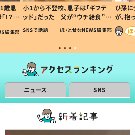
1歳息
小1から不登校、息子は「ギフテ
ひ孫に
「！？」
ッド」だった 父が“ウチ給食”を
が、抱
に「可愛
作り続ける理由とは #令和の親
「涙が
SNSで話題
ほ・とせなNEWS編集部
WS編集部
#令和の子
い」
ニュース
SNS