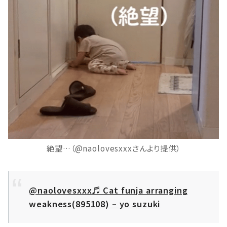
絶望…（@naolovesxxxさんより提供）
@naolovesxxx
♬ Cat funja arranging
weakness(895108) – yo suzuki