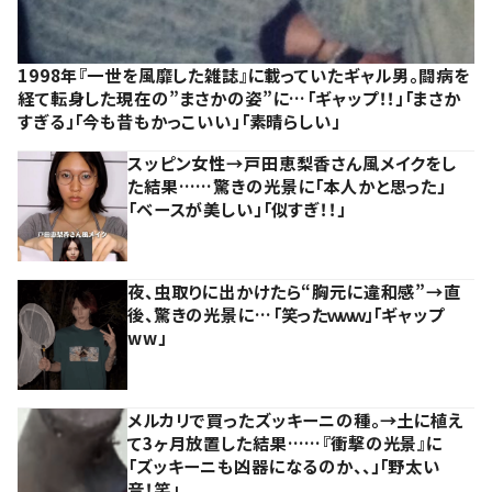
1998年『一世を風靡した雑誌』に載っていたギャル男。闘病を
経て転身した現在の”まさかの姿”に…「ギャップ！！」「まさか
すぎる」「今も昔もかっこいい」「素晴らしい」
スッピン女性→戸田恵梨香さん風メイクをし
た結果……驚きの光景に「本人かと思った」
「ベースが美しい」「似すぎ！！」
夜、虫取りに出かけたら“胸元に違和感”→直
後、驚きの光景に…「笑ったｗｗｗ」「ギャップ
ww」
メルカリで買ったズッキーニの種。→土に植え
て3ヶ月放置した結果……『衝撃の光景』に
「ズッキーニも凶器になるのか、、」「野太い
音！笑」