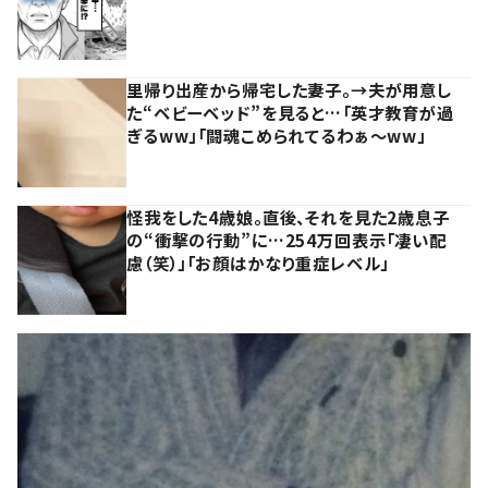
里帰り出産から帰宅した妻子。→夫が用意し
た“ベビーベッド”を見ると…「英才教育が過
ぎるww」「闘魂こめられてるわぁ～ww」
怪我をした4歳娘。直後、それを見た2歳息子
の“衝撃の行動”に…254万回表示「凄い配
慮（笑）」「お顔はかなり重症レベル」