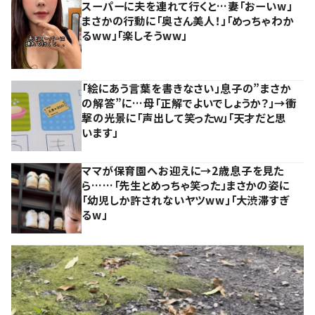
スーパーに夫を連れて行くと…妻「おーいw」
まさかの行動に「奥さん美人！」「めっちゃわか
るww」「楽しそうww」
「絵にあう言葉を書きなさい」息子の”まさか
の解答”に…母「正解でよいでしょうか？」→衝
撃の光景に「声出して笑ったｗ」「天才だと思
います」
ママが保育園へお迎えに→2歳息子を見た
ら……「先生とめっちゃ笑った」まさかの姿に
「幼児しか許されないヤツww」「大渋滞すぎ
るw」