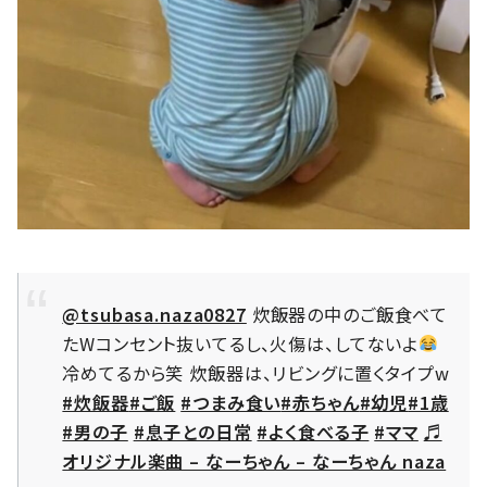
@tsubasa.naza0827
炊飯器の中のご飯食べて
たWコンセント抜いてるし、火傷は、してないよ
冷めてるから笑 炊飯器は、リビングに置くタイプw
#炊飯器
#ご飯
#つまみ食い
#赤ちゃん
#幼児
#1歳
#男の子
#息子との日常
#よく食べる子
#ママ
♬
オリジナル楽曲 – なーちゃん – なーちゃん naza