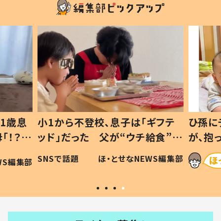
ギフテ
ひ孫にデレデレな80歳じいじ
給食”を
が、抱っこすると…ひ孫の反応に
和の親
「涙が出ました」「可愛くて仕方な
WS編集部
ほ・とせなNEWS編集部
い」