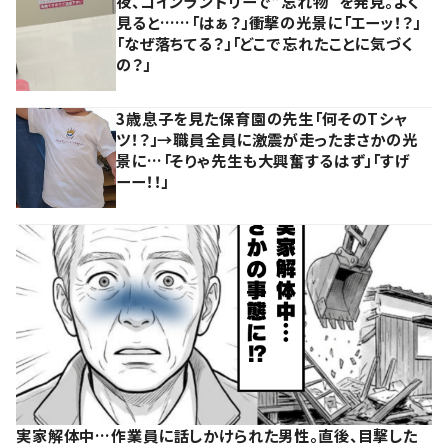
夜、コインランドリーで“忘れ物”を発見。よく
見ると……「はぁ？」衝撃の光景に「エーッ！？」
「なぜ落ちてる？」「どこで忘れたことに気づく
の？」
3歳息子を見た保育園の先生「何そのTシャ
ツ！？」→職員全員に激震が走ったまさかの光
景に…「そりゃ先生も大興奮するはず」「すげ
ーー！！」
実家解体中…作業員に話しかけられた男性。直後、目撃した