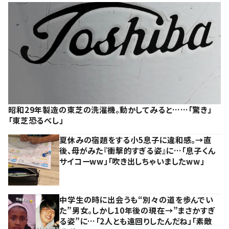
昭和29年製造の東芝の洗濯機。動かしてみると……「驚き」
「東芝恐るべし」
夏休みの宿題をする小5息子に違和感。→直
後、母がみた『衝撃的すぎる姿』に…「息子くん
サイコーww」「吹き出しちゃいましたww」
中学生の時に出会うも“別々の道を歩んでい
た”男女。しかし10年後の現在→”まさかすぎ
る姿”に…「2人とも遠回りしたんだね」「素敵