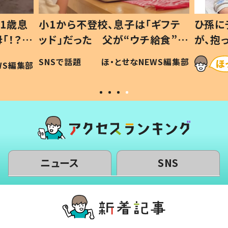
ギフテ
ひ孫にデレデレな80歳じいじ
給食”を
が、抱っこすると…ひ孫の反応に
和の親
「涙が出ました」「可愛くて仕方な
WS編集部
ほ・とせなNEWS編集部
い」
ニュース
SNS