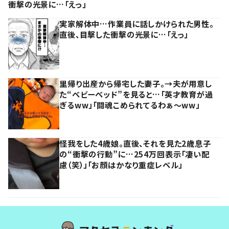
衝撃の光景に…「えっ」
実家解体中…作業員に話しかけられた男性。
直後、目撃した衝撃の光景に…「えっ」
里帰り出産から帰宅した妻子。→夫が用意し
た“ベビーベッド”を見ると…「英才教育が過
ぎるww」「闘魂こめられてるわぁ～ww」
怪我をした4歳娘。直後、それを見た2歳息子
の“衝撃の行動”に…254万回表示「凄い配
慮（笑）」「お顔はかなり重症レベル」