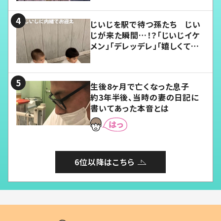
じいじを駅で待つ孫たち じい
じが来た瞬間…！？「じいじイケ
メン」「デレッデレ」「嬉しくて可
愛くてたまらない」「幸せになれ
る」
生後8ヶ月で亡くなった息子
約3年半後、当時の妻の日記に
書いてあった本音とは
6位以降はこちら