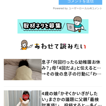
息子「何回行ったら幼稚園お休
み？」母「4回だよ」と伝えると…
→その後の息子の行動に「わか
るよその気持ち」「うちの子も！」
の声
4歳の娘「かぞくかいぎがした
い」まさかの議題に父親「最検
討事項！」 投稿すると…多くの