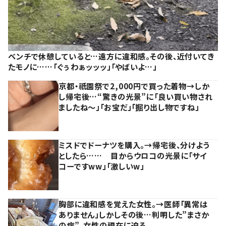
ベンチで休憩していると…遠方に違和感。その後、近付いてき
たモノに……「ぐぅわぁッッッ」「やばいよ…」
京都・祇園祭で2,000円で買った着物→しか
し帰宅後…“驚きの光景”に「良い買い物され
ましたね～」「お宝だ」「掘り出し物ですね」
ミスドでドーナツを購入。→帰宅後、分けよう
としたら…… 目からウロコの光景に「サイ
コーですww」「激しいw」
胸部に違和感を覚えた女性。→医師「異常は
ありません」しかしその後…判明した”まさか
の病”。女性の現在に迫る