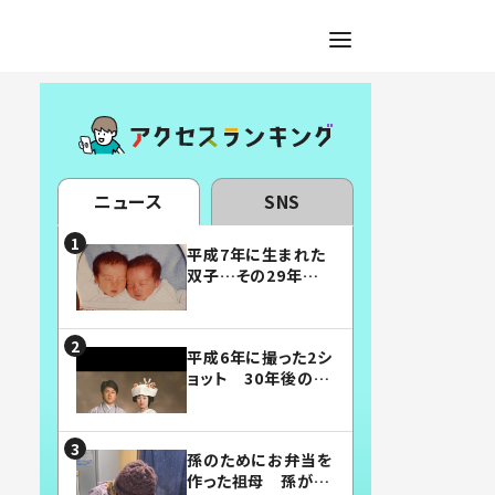
ニュース
SNS
平成7年に生まれた
双子…その29年後
の姿に「漫画みたい」
「素敵すぎる」
平成6年に撮った2シ
ョット 30年後の姿
に…「美男美女」「こ
んな夫婦になりた
い」
孫のためにお弁当を
作った祖母 孫が絶