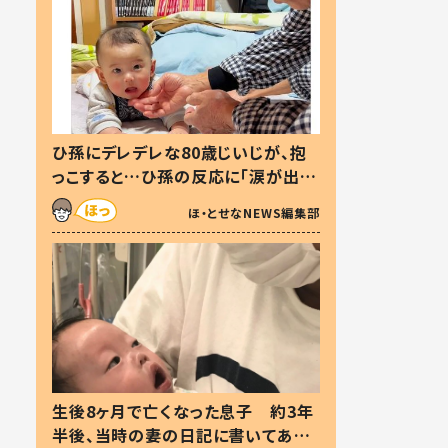
ひ孫にデレデレな80歳じいじが、抱
っこすると…ひ孫の反応に「涙が出ま
した」「可愛くて仕方ない」
ほ・とせなNEWS編集部
生後8ヶ月で亡くなった息子 約3年
半後、当時の妻の日記に書いてあっ