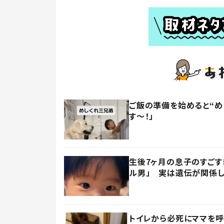
ご飯の準備を始めると“め
す〜！」
生後7ヶ月の息子のすごす
ル男」 実は遺伝が関係し
トイレから必死にママを呼