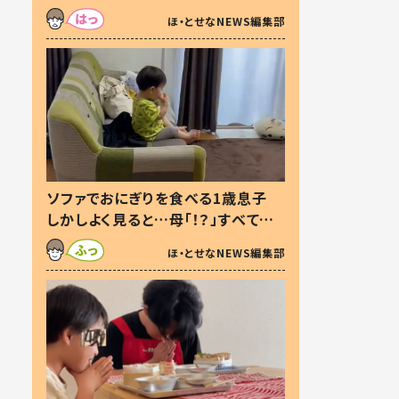
た本音とは
ほ・とせなNEWS編集部
ソファでおにぎりを食べる1歳息子
しかしよく見ると…母「！？」すべてを
察した母の投稿に「可愛いから許
ほ・とせなNEWS編集部
す！」「現行犯〜」