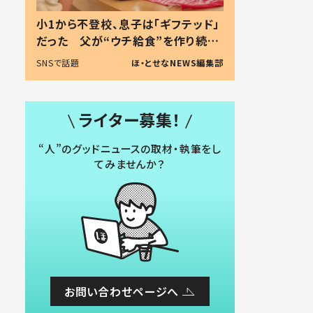
小1から不登校、息子は「ギフテッド」
だった 父が“ウチ給食”を作り続け
る理由とは #令和の親 #令和の子
SNSで話題
ほ・とせなNEWS編集部
ライター募集！
“人”のグッドニュースの取材・執筆をし
てみませんか？
お問い合わせページへ