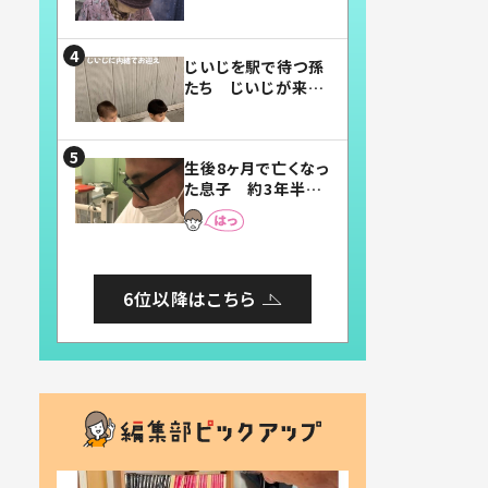
賛したお弁当に「美
味しそう」「お弁当す
ごい」
じいじを駅で待つ孫
たち じいじが来た
瞬間…！？「じいじイ
ケメン」「デレッデレ」
「嬉しくて可愛くてた
生後8ヶ月で亡くなっ
まらない」「幸せにな
た息子 約3年半
れる」
後、当時の妻の日記
に書いてあった本音
とは
6位以降はこちら