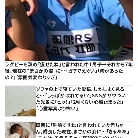
ラグビーを辞め「痩せたね」と言われた中1男子→それから7年
後、現在の“まさかの姿”に…「ガチでえぐい」「何があった
の？」「雰囲気変わりすぎ」
ソファの上で寝ていた愛猫。しかしよく見る
と…「しっぽが取れてる！？」SNSがザワつい
た光景に「ヒッ！」「2秒くらい心臓止まった」
「心霊写真より怖い」
周囲に「男前ですね」と言われていた赤ちゃ
ん。成長した現在、まさかの姿に…「きゃああ」
「これは、モテるぞぉ」「客観的にイケメン」