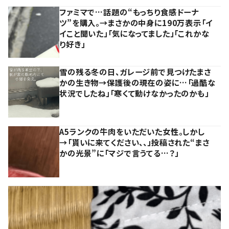
ファミマで…話題の“もっちり食感ドーナ
ツ”を購入。→まさかの中身に190万表示「イ
イこと聞いた」「気になってました」「これかな
り好き」
雪の残る冬の日、ガレージ前で見つけたまさ
かの生き物→保護後の現在の姿に…「過酷な
状況でしたね」「寒くて動けなかったのかも」
A5ランクの牛肉をいただいた女性。しかし
→「貰いに来てください、、」投稿された“まさ
かの光景”に「マジで言うてる…？」