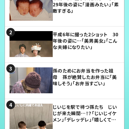
29年後の姿に「漫画みたい」「素
敵すぎる」
平成6年に撮った2ショット 30
年後の姿に…「美男美女」「こん
な夫婦になりたい」
孫のためにお弁当を作った祖
母 孫が絶賛したお弁当に「美
味しそう」「お弁当すごい」
じいじを駅で待つ孫たち じい
じが来た瞬間…！？「じいじイケ
メン」「デレッデレ」「嬉しくて可
愛くてたまらない」「幸せになれ