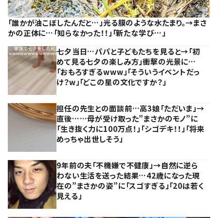
「誰かが油こぼしたんだと…」光る膜のような水たまり。→まさ
かの正体に…「知らなかった！！」「新たな学び…」
七夕当日…パパと子どもたちを見ると→「初
めて見る七夕の楽しみ方」衝撃の光景に…
「おもろすぎるwww」「そういうイベントだっ
け？w」「どこの星の文化ですか？」
担任の先生との面談前…高3娘「ただいま」→
直後……母が受け取った”まさかのモノ”に
「生き抜く力に100万点！」「シゴデキ！！」「将来
めっちゃ出世しそう」
9年前の夫「不機嫌で不健康」→自然に逆ら
わない生活を送った結果…42歳になった現
在の”まさかの姿”に「スゴすぎる」「20は若く
見える」