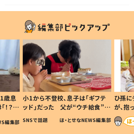
1歳息
小1から不登校、息子は「ギフテ
ひ孫に
「！？」
ッド」だった 父が“ウチ給食”を
が、抱
に「可愛
作り続ける理由とは #令和の親
「涙が
SNSで話題
ほ・とせなNEWS編集部
WS編集部
#令和の子
い」