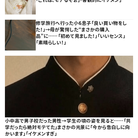
修学旅行へ行った小6息子「良い買い物をし
た！」→母が驚愕した“まさかの購入
品”に……「初めて見ました！」「いいセンス」
「素晴らしい！」
小中高で男子校だった男性→学生の頃の姿を見ると……「共
学だったら絶対モテてた」まさかの光景に「今から告白しに向
かいます」「イケメンすぎ」