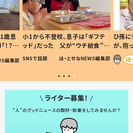
1歳息
小1から不登校、息子は「ギフテ
ひ孫に
「！？」
ッド」だった 父が“ウチ給食”を
が、抱
に「可愛
作り続ける理由とは #令和の親
「涙が
SNSで話題
ほ・とせなNEWS編集部
WS編集部
#令和の子
い」
ライター募集！
“人”のグッドニュースの取材・執筆をしてみませんか？