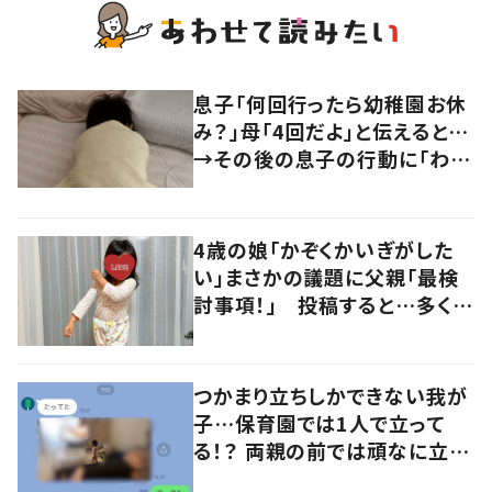
息子「何回行ったら幼稚園お休
み？」母「4回だよ」と伝えると…
→その後の息子の行動に「わか
るよその気持ち」「うちの子も！」
の声
4歳の娘「かぞくかいぎがした
い」まさかの議題に父親「最検
討事項！」 投稿すると…多くの
意見が寄せられる！
つかまり立ちしかできない我が
子…保育園では1人で立って
る！？ 両親の前では頑なに立た
ない1歳児が可愛すぎる…！