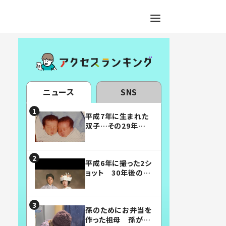
ニュース
SNS
平成7年に生まれた
双子…その29年後
の姿に「漫画みたい」
「素敵すぎる」
平成6年に撮った2シ
ョット 30年後の姿
に…「美男美女」「こ
んな夫婦になりた
い」
孫のためにお弁当を
作った祖母 孫が絶