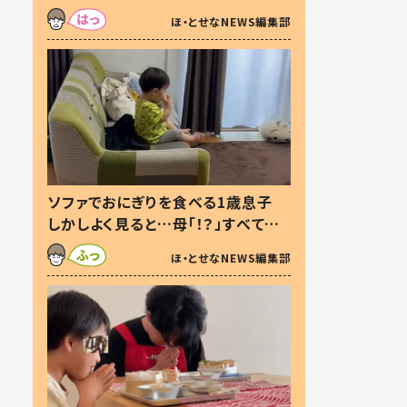
た本音とは
ほ・とせなNEWS編集部
ソファでおにぎりを食べる1歳息子
しかしよく見ると…母「！？」すべてを
察した母の投稿に「可愛いから許
ほ・とせなNEWS編集部
す！」「現行犯〜」