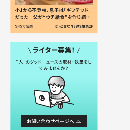
小1から不登校、息子は「ギフテッド」
だった 父が“ウチ給食”を作り続け
る理由とは #令和の親 #令和の子
SNSで話題
ほ・とせなNEWS編集部
ライター募集！
“人”のグッドニュースの取材・執筆をし
てみませんか？
お問い合わせページへ