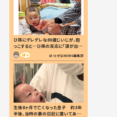
ひ孫にデレデレな80歳じいじが、抱
っこすると…ひ孫の反応に「涙が出ま
した」「可愛くて仕方ない」
ほ・とせなNEWS編集部
生後8ヶ月で亡くなった息子 約3年
半後、当時の妻の日記に書いてあっ