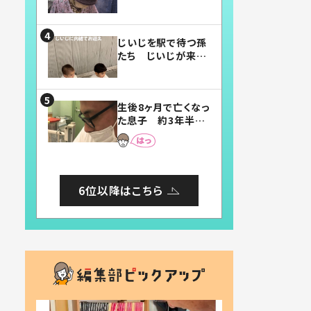
賛したお弁当に「美
味しそう」「お弁当す
ごい」
じいじを駅で待つ孫
たち じいじが来た
瞬間…！？「じいじイ
ケメン」「デレッデレ」
「嬉しくて可愛くてた
生後8ヶ月で亡くなっ
まらない」「幸せにな
た息子 約3年半
れる」
後、当時の妻の日記
に書いてあった本音
とは
6位以降はこちら