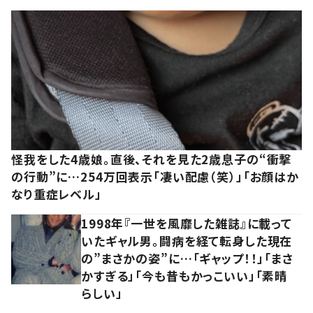
怪我をした4歳娘。直後、それを見た2歳息子の“衝撃
の行動”に…254万回表示「凄い配慮（笑）」「お顔はか
なり重症レベル」
1998年『一世を風靡した雑誌』に載って
いたギャル男。闘病を経て転身した現在
の”まさかの姿”に…「ギャップ！！」「まさ
かすぎる」「今も昔もかっこいい」「素晴
らしい」