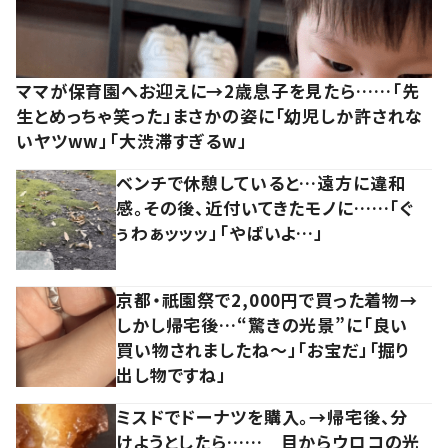
ママが保育園へお迎えに→2歳息子を見たら……「先
生とめっちゃ笑った」まさかの姿に「幼児しか許されな
いヤツww」「大渋滞すぎるw」
ベンチで休憩していると…遠方に違和
感。その後、近付いてきたモノに……「ぐ
ぅわぁッッッ」「やばいよ…」
京都・祇園祭で2,000円で買った着物→
しかし帰宅後…“驚きの光景”に「良い
買い物されましたね～」「お宝だ」「掘り
出し物ですね」
ミスドでドーナツを購入。→帰宅後、分
けようとしたら…… 目からウロコの光