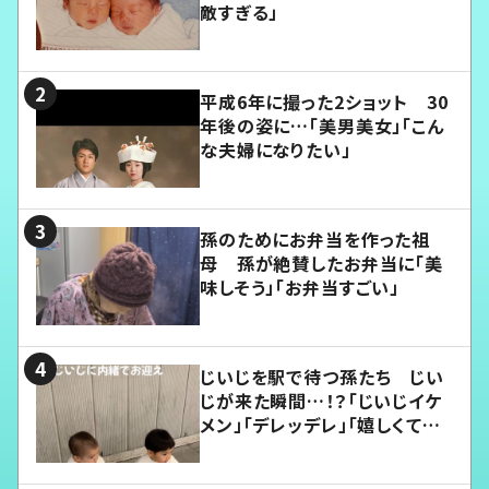
敵すぎる」
平成6年に撮った2ショット 30
年後の姿に…「美男美女」「こん
な夫婦になりたい」
孫のためにお弁当を作った祖
母 孫が絶賛したお弁当に「美
味しそう」「お弁当すごい」
じいじを駅で待つ孫たち じい
じが来た瞬間…！？「じいじイケ
メン」「デレッデレ」「嬉しくて可
愛くてたまらない」「幸せになれ
る」