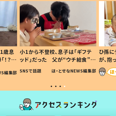
1歳息
小1から不登校、息子は「ギフテ
ひ孫に
「！？」
ッド」だった 父が“ウチ給食”を
が、抱
に「可愛
作り続ける理由とは #令和の親
「涙が
SNSで話題
ほ・とせなNEWS編集部
WS編集部
#令和の子
い」