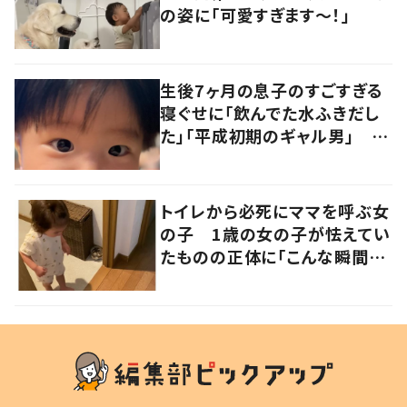
の姿に「可愛すぎます〜！」
生後7ヶ月の息子のすごすぎる
寝ぐせに「飲んでた水ふきだし
た」「平成初期のギャル男」 実
は遺伝が関係しており、祖父の
写真にも反響が
トイレから必死にママを呼ぶ女
の子 1歳の女の子が怯えてい
たものの正体に「こんな瞬間
が！？」「可愛いぃぃ！」の声