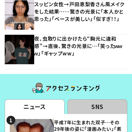
スッピン女性→戸田恵梨香さん風メイク
をした結果……驚きの光景に「本人かと
思った」「ベースが美しい」「似すぎ！！」
夜、虫取りに出かけたら“胸元に違和
感”→直後、驚きの光景に…「笑ったｗｗ
ｗ」「ギャップww」
ニュース
SNS
平成7年に生まれた双子…その
29年後の姿に「漫画みたい」「素