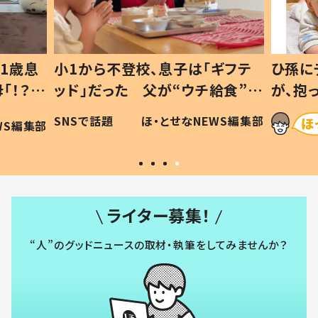
1歳息
小1から不登校、息子は「ギフテ
ひ孫に
「！？」
ッド」だった 父が“ウチ給食”を
が、抱
に「可愛
作り続ける理由とは #令和の親
「涙が
SNSで話題
ほ・とせなNEWS編集部
WS編集部
#令和の子
い」
ライター募集！
“人”のグッドニュースの取材・執筆をしてみませんか？