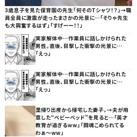
3歳息子を見た保育園の先生「何そのTシャツ！？」→職
員全員に激震が走ったまさかの光景に…「そりゃ先生
も大興奮するはず」「すげーー！！」
実家解体中…作業員に話しかけられた
男性。直後、目撃した衝撃の光景に…
「えっ」
実家解体中…作業員に話しかけられた
男性。直後、目撃した衝撃の光景に…
「えっ」
里帰り出産から帰宅した妻子。→夫が用
意した“ベビーベッド”を見ると…「英才
教育が過ぎるww」「闘魂こめられてる
わぁ～ww」