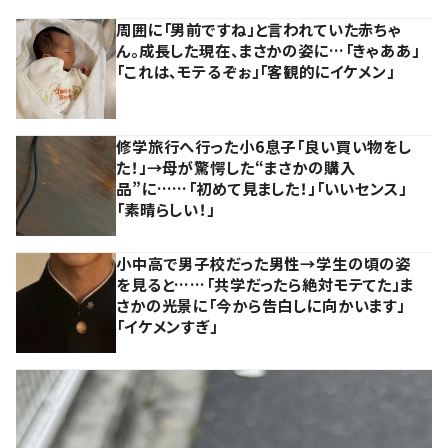
周囲に「男前ですね」と言われていた赤ちゃ
ん。成長した現在、まさかの姿に…「きゃああ」
「これは、モテるぞぉ」「客観的にイケメン」
修学旅行へ行った小6息子「良い買い物をし
た！」→母が驚愕した“まさかの購入
品”に……「初めて見ました！」「いいセンス」
「素晴らしい！」
小中高で男子校だった男性→学生の頃の姿
を見ると……「共学だったら絶対モテてた」ま
さかの光景に「今から告白しに向かいます」
「イケメンすぎ」