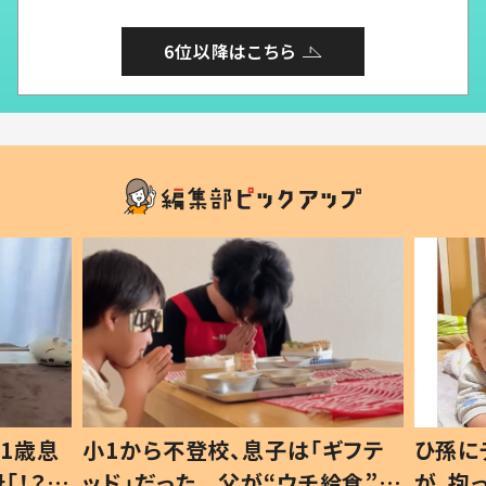
6位以降はこちら
ギフテ
ひ孫にデレデレな80歳じいじ
給食”を
が、抱っこすると…ひ孫の反応に