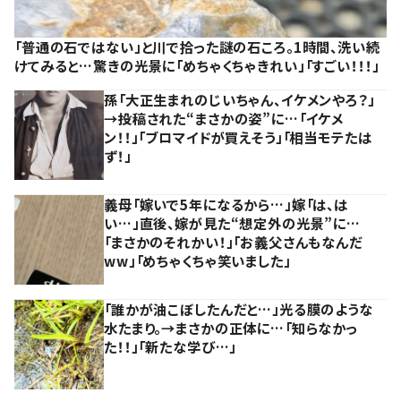
「普通の石ではない」と川で拾った謎の石ころ。1時間、洗い続
けてみると…驚きの光景に「めちゃくちゃきれい」「すごい！！！」
孫「大正生まれのじいちゃん、イケメンやろ？」
→投稿された“まさかの姿”に…「イケメ
ン！！」「ブロマイドが買えそう」「相当モテたは
ず！」
義母「嫁いで5年になるから…」嫁「は、は
い…」直後、嫁が見た“想定外の光景”に…
「まさかのそれかい！」「お義父さんもなんだ
ww」「めちゃくちゃ笑いました」
「誰かが油こぼしたんだと…」光る膜のような
水たまり。→まさかの正体に…「知らなかっ
た！！」「新たな学び…」