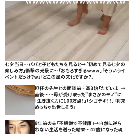
七夕当日…パパと子どもたちを見ると→「初めて見る七夕の
楽しみ方」衝撃の光景に…「おもろすぎるwww」「そういうイ
ベントだっけ？w」「どこの星の文化ですか？」
担任の先生との面談前…高3娘「ただいま」→
直後……母が受け取った”まさかのモノ”に
「生き抜く力に100万点！」「シゴデキ！！」「将来
めっちゃ出世しそう」
9年前の夫「不機嫌で不健康」→自然に逆ら
わない生活を送った結果…42歳になった現