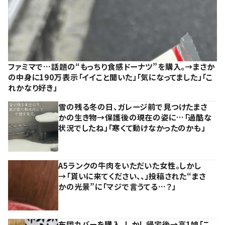
ファミマで…話題の“もっちり食感ドーナツ”を購入。→まさか
の中身に190万表示「イイこと聞いた」「気になってました」「こ
れかなり好き」
雪の残る冬の日、ガレージ前で見つけたまさ
かの生き物→保護後の現在の姿に…「過酷な
状況でしたね」「寒くて動けなかったのかも」
A5ランクの牛肉をいただいた女性。しかし
→「貰いに来てください、、」投稿された“まさ
かの光景”に「マジで言うてる…？」
布団カバーを購入。しかし帰宅後→高1娘「こ