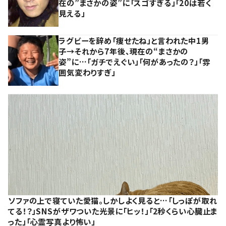
在の”まさかの姿”に「スゴすぎる」「20は若く
見える」
ラグビーを辞め「痩せたね」と言われた中1男
子→それから7年後、現在の“まさかの
姿”に…「ガチでえぐい」「何があったの？」「雰
囲気変わりすぎ」
ソファの上で寝ていた愛猫。しかしよく見ると…「しっぽが取れ
てる！？」SNSがザワついた光景に「ヒッ！」「2秒くらい心臓止ま
った」「心霊写真より怖い」