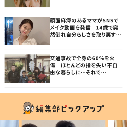
顔面麻痺のあるママがSNSで
メイク動画を発信 14歳で突
然倒れ自分らしさを取り戻すま
で
交通事故で全身の60%を火
傷 ほとんどの指を失い不自
由な暮らしに…それで
も“夢”に向かって進む女性に
迫る