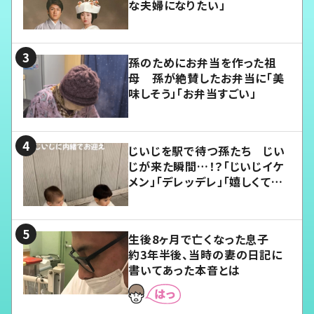
な夫婦になりたい」
孫のためにお弁当を作った祖
母 孫が絶賛したお弁当に「美
味しそう」「お弁当すごい」
じいじを駅で待つ孫たち じい
じが来た瞬間…！？「じいじイケ
メン」「デレッデレ」「嬉しくて可
愛くてたまらない」「幸せになれ
る」
生後8ヶ月で亡くなった息子
約3年半後、当時の妻の日記に
書いてあった本音とは