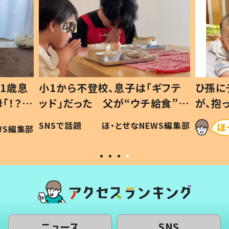
ギフテ
ひ孫にデレデレな80歳じいじ
給食”を
が、抱っこすると…ひ孫の反応に
和の親
「涙が出ました」「可愛くて仕方な
WS編集部
ほ・とせなNEWS編集部
い」
ニュース
SNS