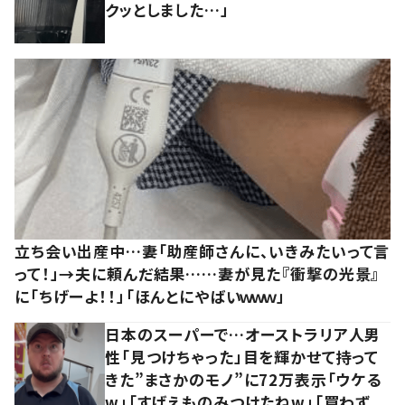
クッとしました…」
立ち会い出産中…妻「助産師さんに、いきみたいって言
って！」→夫に頼んだ結果……妻が見た『衝撃の光景』
に「ちげーよ！！」「ほんとにやばいｗｗｗ」
日本のスーパーで…オーストラリア人男
性「見つけちゃった」目を輝かせて持って
きた”まさかのモノ”に72万表示「ウケる
w」「すげえものみつけたねw」「買わず