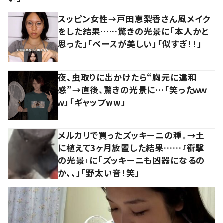
スッピン女性→戸田恵梨香さん風メイク
をした結果……驚きの光景に「本人かと
思った」「ベースが美しい」「似すぎ！！」
夜、虫取りに出かけたら“胸元に違和
感”→直後、驚きの光景に…「笑ったｗｗ
ｗ」「ギャップww」
メルカリで買ったズッキーニの種。→土
に植えて3ヶ月放置した結果……『衝撃
の光景』に「ズッキーニも凶器になるの
か、、」「野太い音！笑」