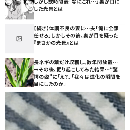
しかし数時間後「なにこれ…」妻が目に
した光景とは
【続き】体調不良の妻に…夫「俺に全部
任せろ」しかしその後、妻が目を疑った
『まさかの光景』とは
長ネギの葉だけ収穫し、数年間放置…
→その後、掘り起こしてみた結果…“驚
愕の姿”に「え？」「我々は進化の瞬間を
目にしたのか」