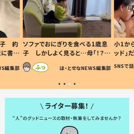
1歳息
小1から不登校、息子は「ギフテ
ひ孫に
「！？」
ッド」だった 父が“ウチ給食”を
が、抱
に「可愛
作り続ける理由とは #令和の親
「涙が
SNSで話題
ほ・とせなNEWS編集部
WS編集部
#令和の子
い」
ライター募集！
“人”のグッドニュースの取材・執筆をしてみませんか？