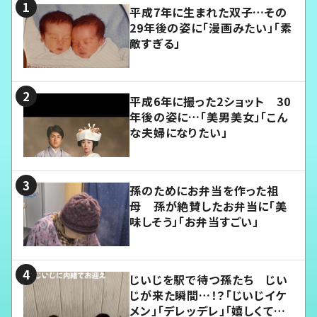
平成7年に生まれた双子…その
29年後の姿に「漫画みたい」「素
敵すぎる」
平成6年に撮った2ショット 30
年後の姿に…「美男美女」「こん
な夫婦になりたい」
孫のためにお弁当を作った祖
母 孫が絶賛したお弁当に「美
味しそう」「お弁当すごい」
じいじを駅で待つ孫たち じい
じが来た瞬間…！？「じいじイケ
メン」「デレッデレ」「嬉しくて可