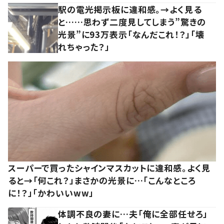
駅の電光掲示板に違和感。→よく見る
と……思わず二度見してしまう”驚きの
光景”に93万表示「なんだこれ！？」「壊
れちゃった？」
スーパーで買ったシャインマスカットに違和感。よく見
ると→「何これ？」まさかの光景に…「こんなところ
に！？」「かわいいww」
体調不良の妻に…夫「俺に全部任せろ」