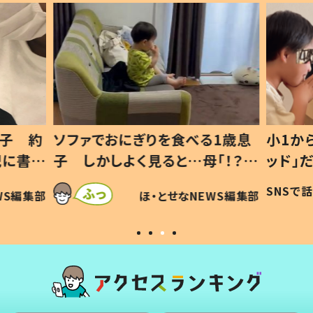
1歳息
小1から不登校、息子は「ギフテ
ひ孫に
「！？」
ッド」だった 父が“ウチ給食”を
が、抱
に「可愛
作り続ける理由とは #令和の親
「涙が
SNSで話題
ほ・とせなNEWS編集部
WS編集部
#令和の子
い」