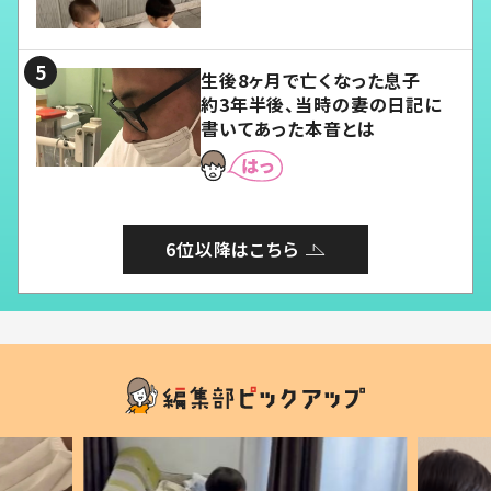
愛くてたまらない」「幸せになれ
る」
生後8ヶ月で亡くなった息子
約3年半後、当時の妻の日記に
書いてあった本音とは
6位以降はこちら