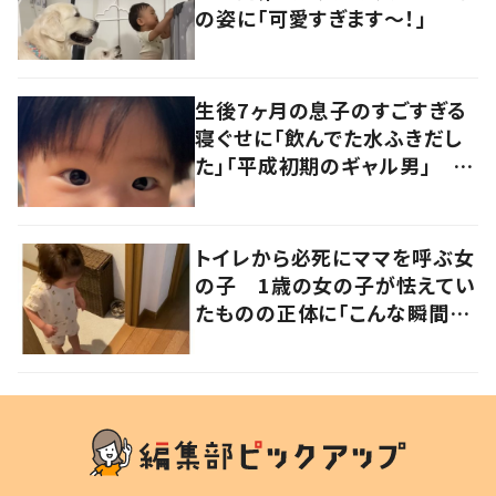
の姿に「可愛すぎます〜！」
生後7ヶ月の息子のすごすぎる
寝ぐせに「飲んでた水ふきだし
た」「平成初期のギャル男」 実
は遺伝が関係しており、祖父の
写真にも反響が
トイレから必死にママを呼ぶ女
の子 1歳の女の子が怯えてい
たものの正体に「こんな瞬間
が！？」「可愛いぃぃ！」の声