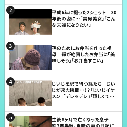
平成6年に撮った2ショット 30
年後の姿に…「美男美女」「こん
な夫婦になりたい」
孫のためにお弁当を作った祖
母 孫が絶賛したお弁当に「美
味しそう」「お弁当すごい」
じいじを駅で待つ孫たち じい
じが来た瞬間…！？「じいじイケ
メン」「デレッデレ」「嬉しくて可
愛くてたまらない」「幸せになれ
る」
生後8ヶ月で亡くなった息子
約3年半後、当時の妻の日記に