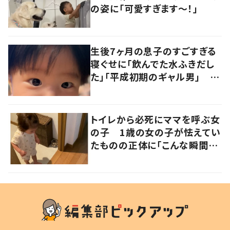
の姿に「可愛すぎます〜！」
生後7ヶ月の息子のすごすぎる
寝ぐせに「飲んでた水ふきだし
た」「平成初期のギャル男」 実
は遺伝が関係しており、祖父の
写真にも反響が
トイレから必死にママを呼ぶ女
の子 1歳の女の子が怯えてい
たものの正体に「こんな瞬間
が！？」「可愛いぃぃ！」の声