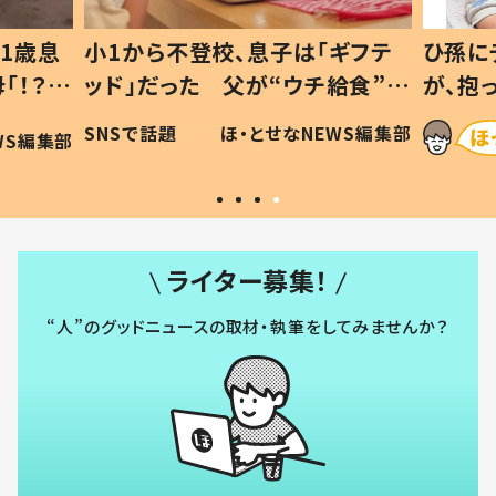
1歳息
小1から不登校、息子は「ギフテ
ひ孫に
「！？」
ッド」だった 父が“ウチ給食”を
が、抱
に「可愛
作り続ける理由とは #令和の親
「涙が
SNSで話題
ほ・とせなNEWS編集部
WS編集部
#令和の子
い」
ライター募集！
“人”のグッドニュースの取材・執筆をしてみませんか？