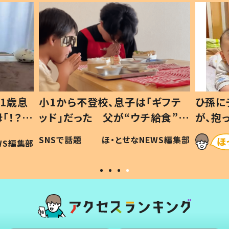
1歳息
小1から不登校、息子は「ギフテ
ひ孫に
「！？」
ッド」だった 父が“ウチ給食”を
が、抱
に「可愛
作り続ける理由とは #令和の親
「涙が
SNSで話題
ほ・とせなNEWS編集部
WS編集部
#令和の子
い」