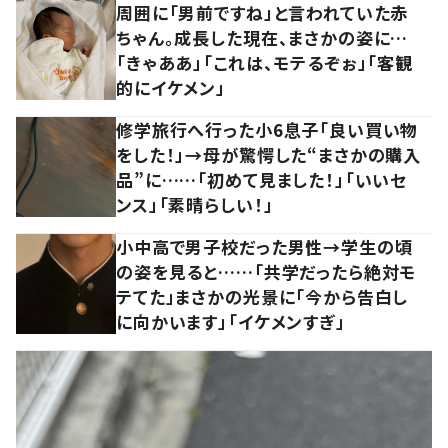
周囲に「男前ですね」と言われていた赤
ちゃん。成長した現在、まさかの姿に…
「きゃああ」「これは、モテるぞぉ」「客観
的にイケメン」
修学旅行へ行った小6息子「良い買い物
をした！」→母が驚愕した“まさかの購入
品”に……「初めて見ました！」「いいセ
ンス」「素晴らしい！」
小中高で男子校だった男性→学生の頃
の姿を見ると……「共学だったら絶対モ
テてた」まさかの光景に「今から告白し
に向かいます」「イケメンすぎ」