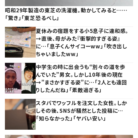
昭和29年製造の東芝の洗濯機。動かしてみると……
「驚き」「東芝恐るべし」
夏休みの宿題をする小5息子に違和感。
→直後、母がみた『衝撃的すぎる姿』
に…「息子くんサイコーww」「吹き出し
ちゃいましたww」
中学生の時に出会うも“別々の道を歩
んでいた”男女。しかし10年後の現在
→”まさかすぎる姿”に…「2人とも遠回
りしたんだね」「素敵過ぎる」
スタバでワッフルを注文した女性。しか
しその後、SNSが騒然とした投稿に…
「知らなかった」「ヤバい安い」