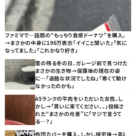
ファミマで…話題の“もっちり食感ドーナツ”を購入。
→まさかの中身に190万表示「イイこと聞いた」「気に
なってました」「これかなり好き」
雪の残る冬の日、ガレージ前で見つけた
まさかの生き物→保護後の現在の姿
に…「過酷な状況でしたね」「寒くて動け
なかったのかも」
A5ランクの牛肉をいただいた女性。し
かし→「貰いに来てください、、」投稿さ
れた“まさかの光景”に「マジで言うて
る…？」
布団カバーを購入。しかし帰宅後→高1