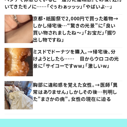
いてきたモノに……「ぐぅわぁッッッ」「やばいよ…」
京都・祇園祭で2,000円で買った着物→
しかし帰宅後…“驚きの光景”に「良い
買い物されましたね～」「お宝だ」「掘り
出し物ですね」
ミスドでドーナツを購入。→帰宅後、分
けようとしたら…… 目からウロコの光
景に「サイコーですww」「激しいw」
胸部に違和感を覚えた女性。→医師「異
常はありません」しかしその後…判明し
た”まさかの病”。女性の現在に迫る