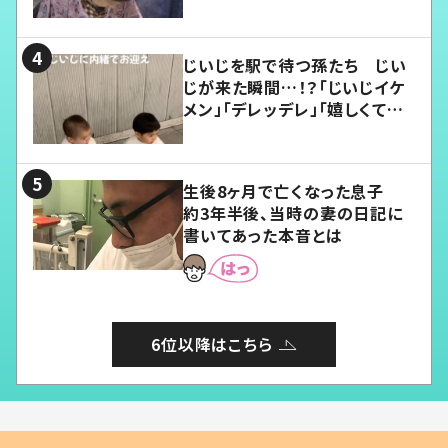
じいじを駅で待つ孫たち じい
じが来た瞬間…！？「じいじイケ
メン」「デレッデレ」「嬉しくて可
愛くてたまらない」「幸せになれ
る」
生後8ヶ月で亡くなった息子
約3年半後、当時の妻の日記に
書いてあった本音とは
6位以降はこちら