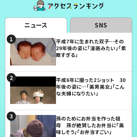
ニュース
SNS
平成7年に生まれた双子…その
29年後の姿に「漫画みたい」「素
敵すぎる」
平成6年に撮った2ショット 30
年後の姿に…「美男美女」「こん
な夫婦になりたい」
孫のためにお弁当を作った祖
母 孫が絶賛したお弁当に「美
味しそう」「お弁当すごい」