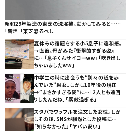
昭和29年製造の東芝の洗濯機。動かしてみると……
「驚き」「東芝恐るべし」
夏休みの宿題をする小5息子に違和感。
→直後、母がみた『衝撃的すぎる姿』
に…「息子くんサイコーww」「吹き出し
ちゃいましたww」
中学生の時に出会うも“別々の道を歩
んでいた”男女。しかし10年後の現在
→”まさかすぎる姿”に…「2人とも遠回
りしたんだね」「素敵過ぎる」
スタバでワッフルを注文した女性。しか
しその後、SNSが騒然とした投稿に…
「知らなかった」「ヤバい安い」