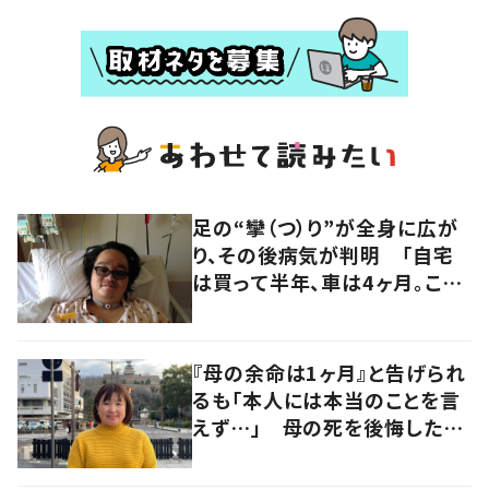
足の“攣（つ）り”が全身に広が
り、その後病気が判明 「自宅
は買って半年、車は4ヶ月。この
先どうすれば…」発病時の思い
と心境の変化について患者に
聞いた
『母の余命は1ヶ月』と告げられ
るも「本人には本当のことを言
えず…」 母の死を後悔した女
性が“今をより良く生きる”術を
発信