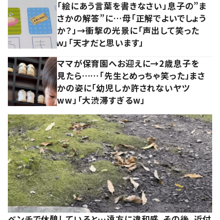
「絵にあう言葉を書きなさい」息子の”ま
さかの解答”に…母「正解でよいでしょう
か？」→衝撃の光景に「声出して笑った
ｗ」「天才だと思います」
ママが保育園へお迎えに→2歳息子を
見たら……「先生とめっちゃ笑った」まさ
かの姿に「幼児しか許されないヤツ
ww」「大渋滞すぎるw」
ベンチで休憩していると…遠方に違和感。その後、近付