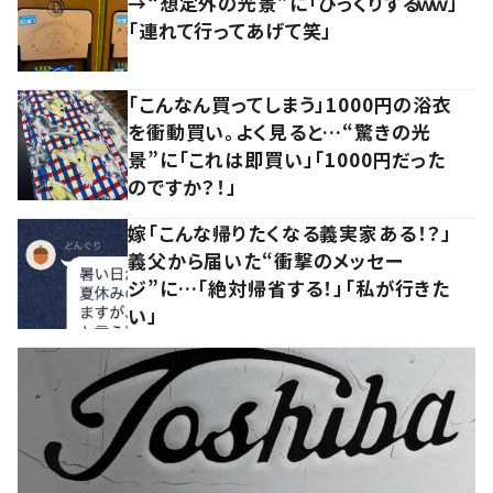
→“想定外の光景”に「びっくりするｗｗ」
「連れて行ってあげて笑」
「こんなん買ってしまう」1000円の浴衣
を衝動買い。よく見ると…“驚きの光
景”に「これは即買い」「1000円だった
のですか？！」
嫁「こんな帰りたくなる義実家ある！？」
義父から届いた“衝撃のメッセー
ジ”に…「絶対帰省する！」「私が行きた
い」