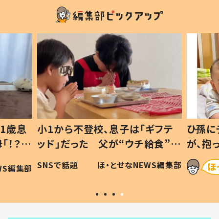
1歳息
小1から不登校、息子は「ギフテ
ひ孫に
「！？」
ッド」だった 父が“ウチ給食”を
が、抱
に「可愛
作り続ける理由とは #令和の親
「涙が
SNSで話題
ほ・とせなNEWS編集部
WS編集部
#令和の子
い」