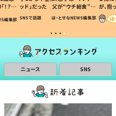
「！？」
ッド」だった 父が“ウチ給食”を
が、抱
に「可愛
作り続ける理由とは #令和の親
「涙が
SNSで話題
ほ・とせなNEWS編集部
WS編集部
#令和の子
い」
ニュース
SNS