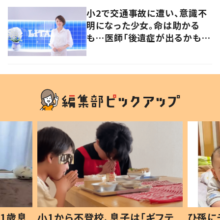
小2で交通事故に遭い、意識不
明になった少女。命は助かる
も…医師「後遺症が出るかもし
れない」いつ死んでも後悔した
くない、と選んだ道とは
1歳息
小1から不登校、息子は「ギフテ
ひ孫に