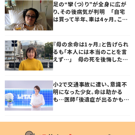
足の“攣（つ）り”が全身に広が
り、その後病気が判明 「自宅
は買って半年、車は4ヶ月。この
先どうすれば…」発病時の思い
と心境の変化について患者に
聞いた
『母の余命は1ヶ月』と告げられ
るも「本人には本当のことを言
えず…」 母の死を後悔した女
性が“今をより良く生きる”術を
発信
小2で交通事故に遭い、意識不
明になった少女。命は助かる
も…医師「後遺症が出るかもし
れない」いつ死んでも後悔した
くない、と選んだ道とは