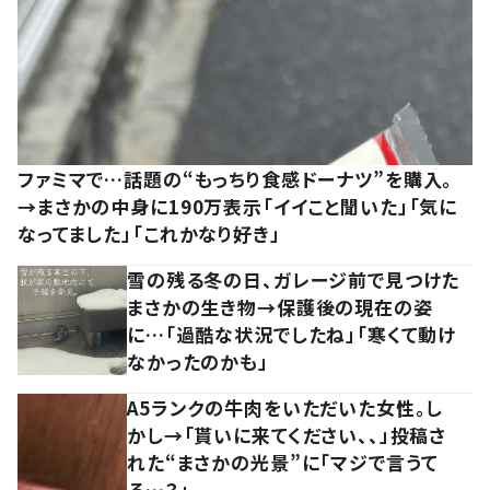
ファミマで…話題の“もっちり食感ドーナツ”を購入。
→まさかの中身に190万表示「イイこと聞いた」「気に
なってました」「これかなり好き」
雪の残る冬の日、ガレージ前で見つけた
まさかの生き物→保護後の現在の姿
に…「過酷な状況でしたね」「寒くて動け
なかったのかも」
A5ランクの牛肉をいただいた女性。し
かし→「貰いに来てください、、」投稿さ
れた“まさかの光景”に「マジで言うて
る…？」