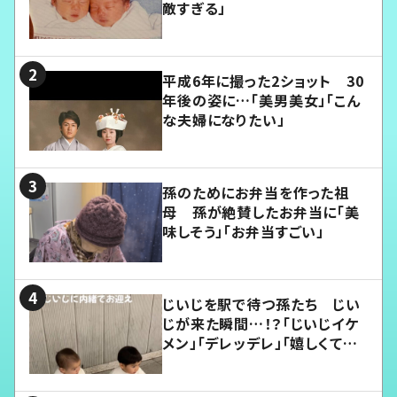
敵すぎる」
平成6年に撮った2ショット 30
年後の姿に…「美男美女」「こん
な夫婦になりたい」
孫のためにお弁当を作った祖
母 孫が絶賛したお弁当に「美
味しそう」「お弁当すごい」
じいじを駅で待つ孫たち じい
じが来た瞬間…！？「じいじイケ
メン」「デレッデレ」「嬉しくて可
愛くてたまらない」「幸せになれ
る」