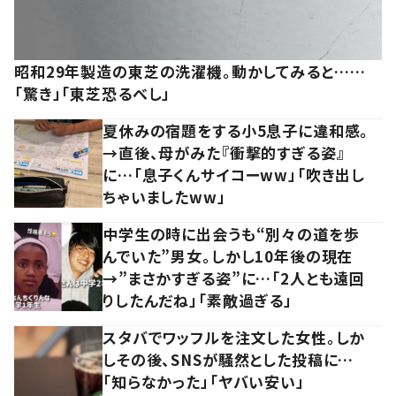
昭和29年製造の東芝の洗濯機。動かしてみると……
「驚き」「東芝恐るべし」
夏休みの宿題をする小5息子に違和感。
→直後、母がみた『衝撃的すぎる姿』
に…「息子くんサイコーww」「吹き出し
ちゃいましたww」
中学生の時に出会うも“別々の道を歩
んでいた”男女。しかし10年後の現在
→”まさかすぎる姿”に…「2人とも遠回
りしたんだね」「素敵過ぎる」
スタバでワッフルを注文した女性。しか
しその後、SNSが騒然とした投稿に…
「知らなかった」「ヤバい安い」