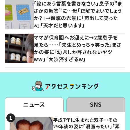
「絵にあう言葉を書きなさい」息子の”ま
さかの解答”に…母「正解でよいでしょう
か？」→衝撃の光景に「声出して笑った
ｗ」「天才だと思います」
ママが保育園へお迎えに→2歳息子を
見たら……「先生とめっちゃ笑った」まさ
かの姿に「幼児しか許されないヤツ
ww」「大渋滞すぎるw」
ニュース
SNS
平成7年に生まれた双子…その
29年後の姿に「漫画みたい」「素