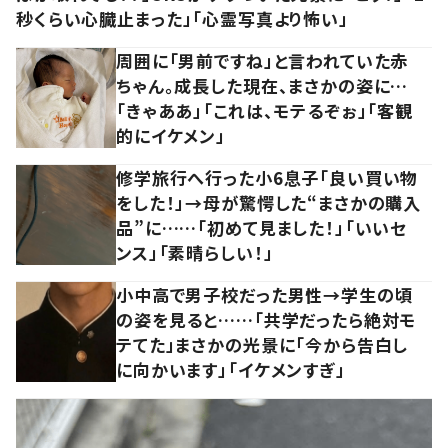
秒くらい心臓止まった」「心霊写真より怖い」
周囲に「男前ですね」と言われていた赤
ちゃん。成長した現在、まさかの姿に…
「きゃああ」「これは、モテるぞぉ」「客観
的にイケメン」
修学旅行へ行った小6息子「良い買い物
をした！」→母が驚愕した“まさかの購入
品”に……「初めて見ました！」「いいセ
ンス」「素晴らしい！」
小中高で男子校だった男性→学生の頃
の姿を見ると……「共学だったら絶対モ
テてた」まさかの光景に「今から告白し
に向かいます」「イケメンすぎ」