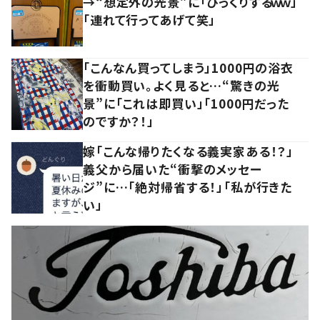
→“想定外の光景”に「びっくりするｗｗ」
「連れて行ってあげて笑」
「こんなん買ってしまう」1000円の浴衣
を衝動買い。よく見ると…“驚きの光
景”に「これは即買い」「1000円だった
のですか？！」
嫁「こんな帰りたくなる義実家ある！？」
義父から届いた“衝撃のメッセー
ジ”に…「絶対帰省する！」「私が行きた
い」