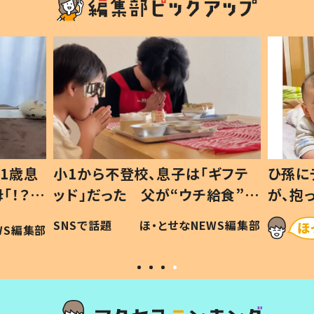
1歳息
小1から不登校、息子は「ギフテ
ひ孫に
「！？」
ッド」だった 父が“ウチ給食”を
が、抱
に「可愛
作り続ける理由とは #令和の親
「涙が
SNSで話題
ほ・とせなNEWS編集部
WS編集部
#令和の子
い」