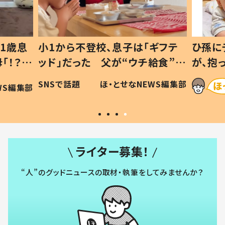
1歳息
小1から不登校、息子は「ギフテ
ひ孫に
「！？」
ッド」だった 父が“ウチ給食”を
が、抱
に「可愛
作り続ける理由とは #令和の親
「涙が
SNSで話題
ほ・とせなNEWS編集部
WS編集部
#令和の子
い」
ライター募集！
“人”のグッドニュースの取材・執筆をしてみませんか？