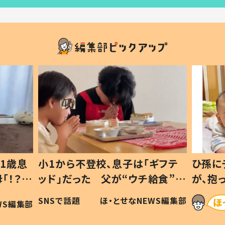
1歳息
小1から不登校、息子は「ギフテ
ひ孫に
「！？」
ッド」だった 父が“ウチ給食”を
が、抱
に「可愛
作り続ける理由とは #令和の親
「涙が
SNSで話題
ほ・とせなNEWS編集部
WS編集部
#令和の子
い」