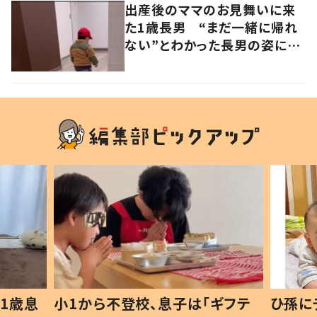
出産後のママのお見舞いに来
た1歳長男 “まだ一緒に帰れ
ない”とわかった長男の姿に
「もらい泣きする」「涙腺崩壊」
の声
1歳息
小1から不登校、息子は「ギフテ
ひ孫に