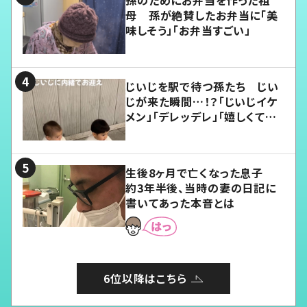
孫のためにお弁当を作った祖
母 孫が絶賛したお弁当に「美
味しそう」「お弁当すごい」
じいじを駅で待つ孫たち じい
じが来た瞬間…！？「じいじイケ
メン」「デレッデレ」「嬉しくて可
愛くてたまらない」「幸せになれ
る」
生後8ヶ月で亡くなった息子
約3年半後、当時の妻の日記に
書いてあった本音とは
6位以降はこちら