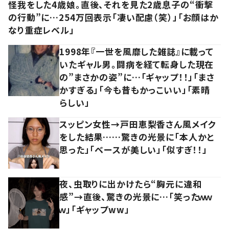
怪我をした4歳娘。直後、それを見た2歳息子の“衝撃
の行動”に…254万回表示「凄い配慮（笑）」「お顔はか
なり重症レベル」
1998年『一世を風靡した雑誌』に載って
いたギャル男。闘病を経て転身した現在
の”まさかの姿”に…「ギャップ！！」「まさ
かすぎる」「今も昔もかっこいい」「素晴
らしい」
スッピン女性→戸田恵梨香さん風メイク
をした結果……驚きの光景に「本人かと
思った」「ベースが美しい」「似すぎ！！」
夜、虫取りに出かけたら“胸元に違和
感”→直後、驚きの光景に…「笑ったｗｗ
ｗ」「ギャップww」