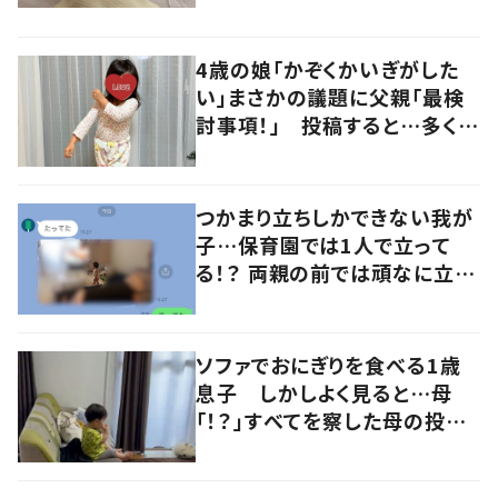
るよその気持ち」「うちの子も！」
の声
4歳の娘「かぞくかいぎがした
い」まさかの議題に父親「最検
討事項！」 投稿すると…多くの
意見が寄せられる！
つかまり立ちしかできない我が
子…保育園では1人で立って
る！？ 両親の前では頑なに立た
ない1歳児が可愛すぎる…！
ソファでおにぎりを食べる1歳
息子 しかしよく見ると…母
「！？」すべてを察した母の投稿
に「可愛いから許す！」「現行
犯〜」