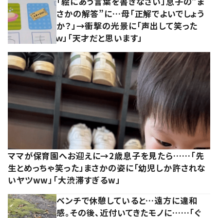
「絵にあう言葉を書きなさい」息子の”ま
さかの解答”に…母「正解でよいでしょう
か？」→衝撃の光景に「声出して笑った
ｗ」「天才だと思います」
ママが保育園へお迎えに→2歳息子を見たら……「先
生とめっちゃ笑った」まさかの姿に「幼児しか許されな
いヤツww」「大渋滞すぎるw」
ベンチで休憩していると…遠方に違和
感。その後、近付いてきたモノに……「ぐ