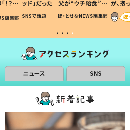
「！？」
ッド」だった 父が“ウチ給食”を
が、抱
に「可愛
作り続ける理由とは #令和の親
「涙が
SNSで話題
ほ・とせなNEWS編集部
WS編集部
#令和の子
い」
ニュース
SNS