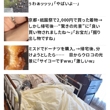
ぅわぁッッッ」「やばいよ…」
京都・祇園祭で2,000円で買った着物→
しかし帰宅後…“驚きの光景”に「良い
買い物されましたね～」「お宝だ」「掘り
出し物ですね」
ミスドでドーナツを購入。→帰宅後、分
けようとしたら…… 目からウロコの光
景に「サイコーですww」「激しいw」