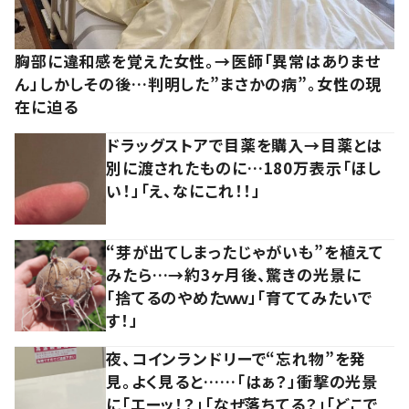
胸部に違和感を覚えた女性。→医師「異常はありませ
ん」しかしその後…判明した”まさかの病”。女性の現
在に迫る
ドラッグストアで目薬を購入→目薬とは
別に渡されたものに…180万表示「ほし
い！」「え、なにこれ！！」
“芽が出てしまったじゃがいも”を植えて
みたら…→約3ヶ月後、驚きの光景に
「捨てるのやめたｗｗ」「育ててみたいで
す！」
夜、コインランドリーで“忘れ物”を発
見。よく見ると……「はぁ？」衝撃の光景
に「エーッ！？」「なぜ落ちてる？」「どこで