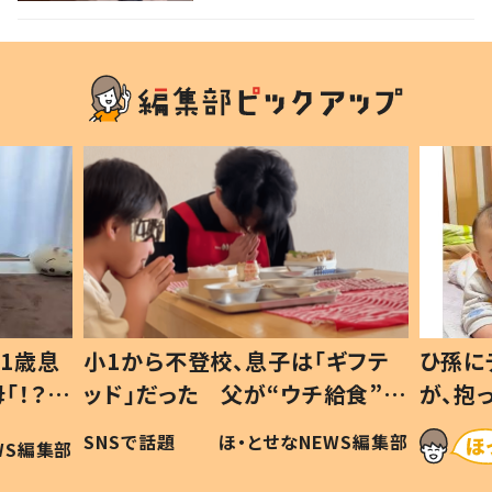
の声
1歳息
小1から不登校、息子は「ギフテ
ひ孫に
「！？」
ッド」だった 父が“ウチ給食”を
が、抱
に「可愛
作り続ける理由とは #令和の親
「涙が
SNSで話題
ほ・とせなNEWS編集部
WS編集部
#令和の子
い」