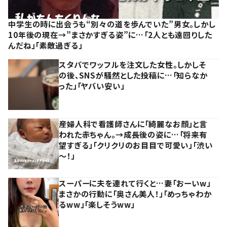
中学生の時に出会うも“別々の道を歩んでいた”男女。しかし
10年後の現在→”まさかすぎる姿”に…「2人とも遠回りした
んだね」「素敵過ぎる」
スタバでワッフルを注文した女性。しかしそ
の後、SNSが騒然とした投稿に…「知らなか
った」「ヤバい安い」
産婦人科で看護師さんに「綺麗なお顔」と言
われた赤ちゃん。→成長後の姿に…「将来有
望すぎる」「クリクリのお目目で可愛い」「渋い
～！」
スーパーに夫を連れて行くと…妻「おーいw」
まさかの行動に「奥さん美人！」「めっちゃわか
るww」「楽しそうww」