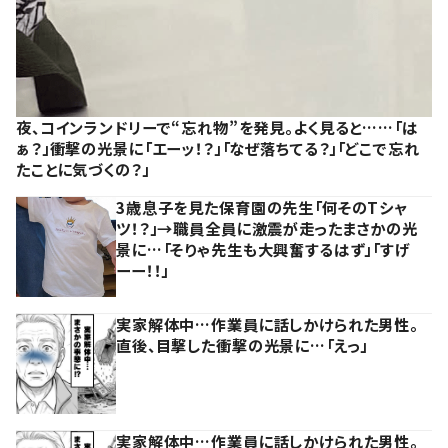
夜、コインランドリーで“忘れ物”を発見。よく見ると……「は
ぁ？」衝撃の光景に「エーッ！？」「なぜ落ちてる？」「どこで忘れ
たことに気づくの？」
3歳息子を見た保育園の先生「何そのTシャ
ツ！？」→職員全員に激震が走ったまさかの光
景に…「そりゃ先生も大興奮するはず」「すげ
ーー！！」
実家解体中…作業員に話しかけられた男性。
直後、目撃した衝撃の光景に…「えっ」
実家解体中…作業員に話しかけられた男性。