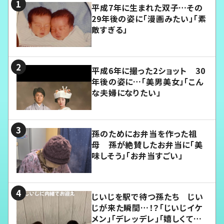
平成7年に生まれた双子…その
29年後の姿に「漫画みたい」「素
敵すぎる」
平成6年に撮った2ショット 30
年後の姿に…「美男美女」「こん
な夫婦になりたい」
孫のためにお弁当を作った祖
母 孫が絶賛したお弁当に「美
味しそう」「お弁当すごい」
じいじを駅で待つ孫たち じい
じが来た瞬間…！？「じいじイケ
メン」「デレッデレ」「嬉しくて可