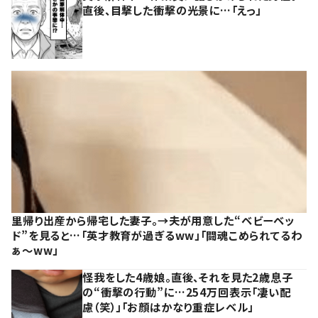
直後、目撃した衝撃の光景に…「えっ」
里帰り出産から帰宅した妻子。→夫が用意した“ベビーベッ
ド”を見ると…「英才教育が過ぎるww」「闘魂こめられてるわ
ぁ～ww」
怪我をした4歳娘。直後、それを見た2歳息子
の“衝撃の行動”に…254万回表示「凄い配
慮（笑）」「お顔はかなり重症レベル」