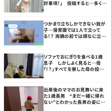
討事項！」 投稿すると…多くの
意見が寄せられる！
つかまり立ちしかできない我が
子…保育園では1人で立って
る！？ 両親の前では頑なに立た
ない1歳児が可愛すぎる…！
ソファでおにぎりを食べる1歳
息子 しかしよく見ると…母
「！？」すべてを察した母の投稿
に「可愛いから許す！」「現行
犯〜」
出産後のママのお見舞いに来
た1歳長男 “まだ一緒に帰れ
ない”とわかった長男の姿に
「もらい泣きする」「涙腺崩壊」