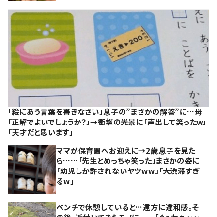
「絵にあう言葉を書きなさい」息子の”まさかの解答”に…母
「正解でよいでしょうか？」→衝撃の光景に「声出して笑ったｗ」
「天才だと思います」
ママが保育園へお迎えに→2歳息子を見た
ら……「先生とめっちゃ笑った」まさかの姿に
「幼児しか許されないヤツww」「大渋滞すぎ
るw」
ベンチで休憩していると…遠方に違和感。そ
の後、近付いてきたモノに……「ぐぅわぁッッ