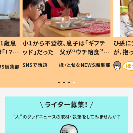
1歳息
小1から不登校、息子は「ギフテ
ひ孫に
「！？」
ッド」だった 父が“ウチ給食”を
が、抱
に「可愛
作り続ける理由とは #令和の親
「涙が
SNSで話題
ほ・とせなNEWS編集部
WS編集部
#令和の子
い」
ライター募集！
“人”のグッドニュースの取材・執筆をしてみませんか？