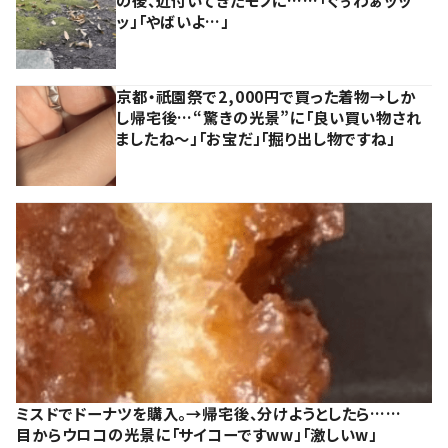
ッ」「やばいよ…」
京都・祇園祭で2,000円で買った着物→しか
し帰宅後…“驚きの光景”に「良い買い物され
ましたね～」「お宝だ」「掘り出し物ですね」
ミスドでドーナツを購入。→帰宅後、分けようとしたら……
目からウロコの光景に「サイコーですww」「激しいw」