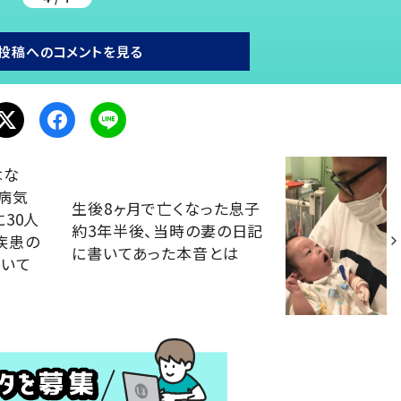
投稿へのコメントを見る
はな
病気
生後8ヶ月で亡くなった息子
30人
約3年半後、当時の妻の日記
疾患の
に書いてあった本音とは
ついて