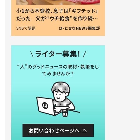
小1から不登校、息子は「ギフテッド」
だった 父が“ウチ給食”を作り続け
る理由とは #令和の親 #令和の子
SNSで話題
ほ・とせなNEWS編集部
ライター募集！
“人”のグッドニュースの取材・執筆をし
てみませんか？
お問い合わせページへ