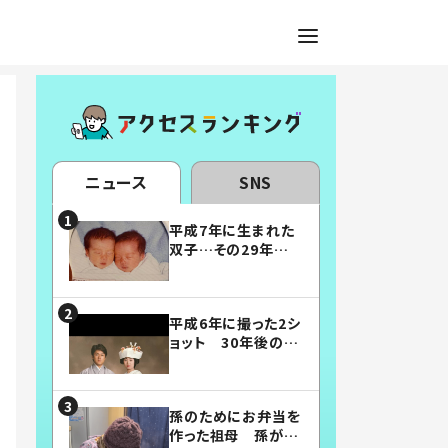
ニュース
SNS
平成7年に生まれた
双子…その29年後
の姿に「漫画みたい」
「素敵すぎる」
平成6年に撮った2シ
ョット 30年後の姿
に…「美男美女」「こ
んな夫婦になりた
い」
孫のためにお弁当を
作った祖母 孫が絶