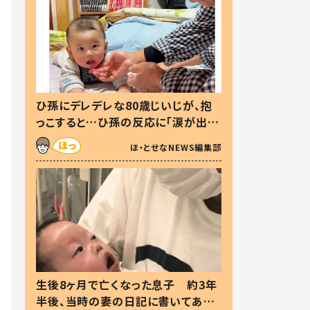
ひ孫にデレデレな80歳じいじが、抱
っこすると…ひ孫の反応に「涙が出ま
した」「可愛くて仕方ない」
ほ・とせなNEWS編集部
生後8ヶ月で亡くなった息子 約3年
半後、当時の妻の日記に書いてあっ