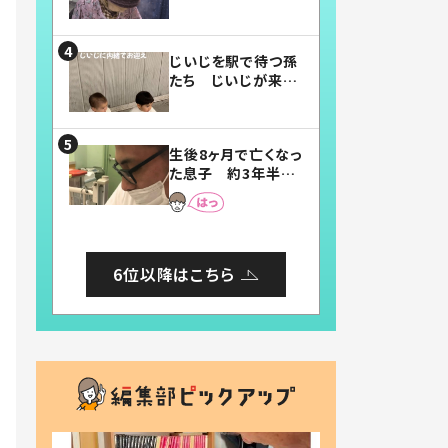
賛したお弁当に「美
味しそう」「お弁当す
ごい」
じいじを駅で待つ孫
たち じいじが来た
瞬間…！？「じいじイ
ケメン」「デレッデレ」
「嬉しくて可愛くてた
生後8ヶ月で亡くなっ
まらない」「幸せにな
た息子 約3年半
れる」
後、当時の妻の日記
に書いてあった本音
とは
6位以降はこちら