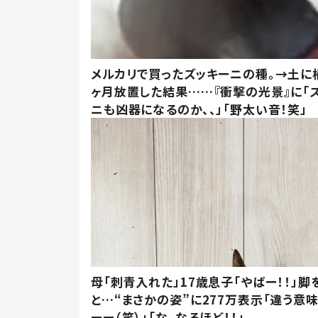
メルカリで買ったズッキーニの種。→土に
ヶ月放置した結果……『衝撃の光景』に「
ニも凶器になるのか、、」「野太い音！笑」
母「刺青入れた」17歳息子「やばー！！」脚
と…“まさかの姿”に277万表示「違う意
ーー（笑）」「な、なるほど！！」