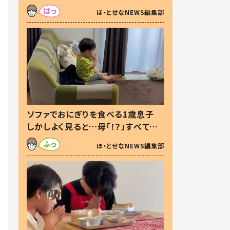
た本音とは
ほ・とせなNEWS編集部
ソファでおにぎりを食べる1歳息子
しかしよく見ると…母「！？」すべてを
察した母の投稿に「可愛いから許
ほ・とせなNEWS編集部
す！」「現行犯〜」