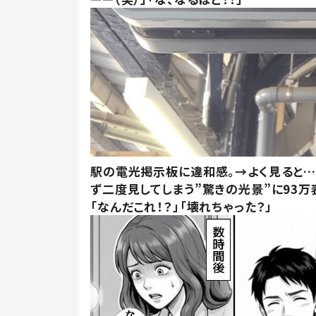
駅の電光掲示板に違和感。→よく見ると
ず二度見してしまう”驚きの光景”に93万
「なんだこれ！？」「壊れちゃった？」