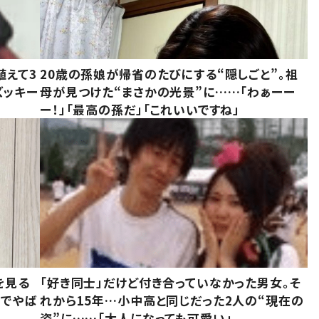
植えて3
20歳の孫娘が帰省のたびにする“隠しごと”。祖
ズッキー
母が見つけた“まさかの光景”に……「わぁーー
ー！」「最高の孫だ」「これいいですね」
を見る
「好き同士」だけど付き合っていなかった男女。そ
味でやば
れから15年…小中高と同じだった2人の“現在の
姿”に……「大人になっても可愛い」