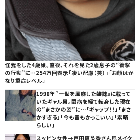
怪我をした4歳娘。直後、それを見た2歳息子の“衝撃
の行動”に…254万回表示「凄い配慮（笑）」「お顔はか
なり重症レベル」
1998年『一世を風靡した雑誌』に載って
いたギャル男。闘病を経て転身した現在
の”まさかの姿”に…「ギャップ！！」「まさ
かすぎる」「今も昔もかっこいい」「素晴
らしい」
スッピン女性→戸田恵梨香さん風メイク