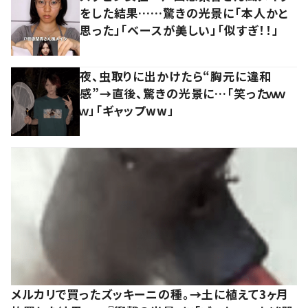
をした結果……驚きの光景に「本人かと
思った」「ベースが美しい」「似すぎ！！」
夜、虫取りに出かけたら“胸元に違和
感”→直後、驚きの光景に…「笑ったｗｗ
ｗ」「ギャップww」
メルカリで買ったズッキーニの種。→土に植えて3ヶ月