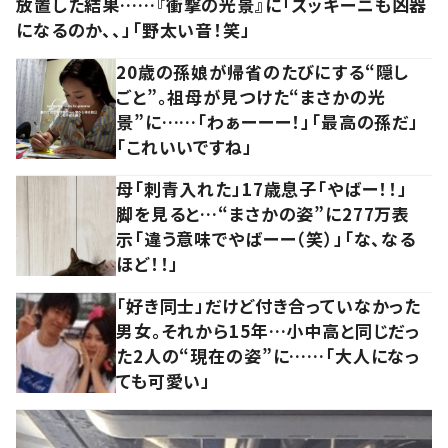
放置した結果……『衝撃の光景』に「ズッキーニも凶器
になるのか、、」「野太い音！笑」
20歳の孫娘が帰省のたびにする“隠し
ごと”。祖母が見つけた“まさかの光
景”に……「わぁーーー！」「最高の孫だ」
「これいいですね」
母「刺青入れた」17歳息子「やばー！！」
脚を見ると…“まさかの姿”に277万表
示「違う意味でやばーー（笑）」「な、なる
ほど！！」
「好き同士」だけど付き合っていなかった
男女。それから15年…小中高と同じだっ
た2人の“現在の姿”に……「大人になっ
ても可愛い」