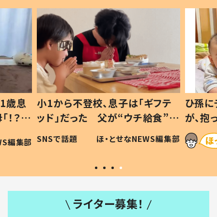
1歳息
小1から不登校、息子は「ギフテ
ひ孫に
「！？」
ッド」だった 父が“ウチ給食”を
が、抱
に「可愛
作り続ける理由とは #令和の親
「涙が
SNSで話題
ほ・とせなNEWS編集部
WS編集部
#令和の子
い」
ライター募集！