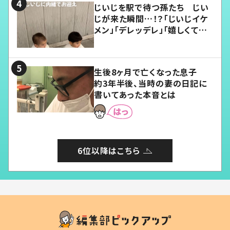
じいじを駅で待つ孫たち じい
じが来た瞬間…！？「じいじイケ
メン」「デレッデレ」「嬉しくて可
愛くてたまらない」「幸せになれ
る」
生後8ヶ月で亡くなった息子
約3年半後、当時の妻の日記に
書いてあった本音とは
6位以降はこちら