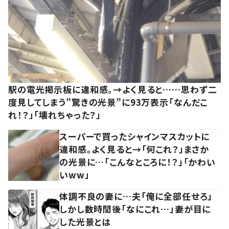
駅の電光掲示板に違和感。→よく見ると……思わず二
度見してしまう”驚きの光景”に93万表示「なんだこ
れ！？」「壊れちゃった？」
スーパーで買ったシャインマスカットに
違和感。よく見ると→「何これ？」まさか
の光景に…「こんなところに！？」「かわい
いww」
体調不良の妻に…夫「俺に全部任せろ」
しかし数時間後「なにこれ…」妻が目に
した光景とは