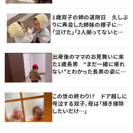
1歳双子の姉の退院日 久しぶ
りに再会した姉妹の様子に…
「泣けた」「2人揃ってないとね」
の声
出産後のママのお見舞いに来
た1歳長男 “まだ一緒に帰れ
ない”とわかった長男の姿に
「もらい泣きする」「涙腺崩壊」
の声
この世の終わり!? ドア越しに
号泣する双子、母は「掃き掃除
したいだけ…」