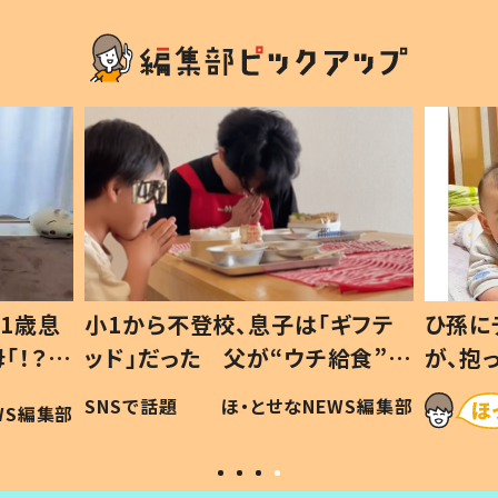
1歳息
小1から不登校、息子は「ギフテ
ひ孫に
「！？」
ッド」だった 父が“ウチ給食”を
が、抱
に「可愛
作り続ける理由とは #令和の親
「涙が
SNSで話題
ほ・とせなNEWS編集部
WS編集部
#令和の子
い」