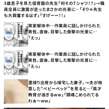
3歳息子を見た保育園の先生「何そのTシャツ！？」→職
員全員に激震が走ったまさかの光景に…「そりゃ先生
も大興奮するはず」「すげーー！！」
実家解体中…作業員に話しかけられた
男性。直後、目撃した衝撃の光景に…
「えっ」
実家解体中…作業員に話しかけられた
男性。直後、目撃した衝撃の光景に…
「えっ」
里帰り出産から帰宅した妻子。→夫が用
意した“ベビーベッド”を見ると…「英才
教育が過ぎるww」「闘魂こめられてる
わぁ～ww」