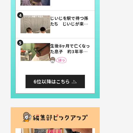
賛したお弁当に「美
味しそう」「お弁当す
ごい」
じいじを駅で待つ孫
たち じいじが来た
瞬間…！？「じいじイ
ケメン」「デレッデレ」
「嬉しくて可愛くてた
生後8ヶ月で亡くなっ
まらない」「幸せにな
た息子 約3年半
れる」
後、当時の妻の日記
に書いてあった本音
とは
6位以降はこちら