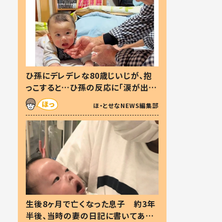
ひ孫にデレデレな80歳じいじが、抱
っこすると…ひ孫の反応に「涙が出ま
した」「可愛くて仕方ない」
ほ・とせなNEWS編集部
生後8ヶ月で亡くなった息子 約3年
半後、当時の妻の日記に書いてあっ