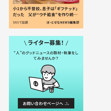
小1から不登校、息子は「ギフテッド」
だった 父が“ウチ給食”を作り続け
る理由とは #令和の親 #令和の子
SNSで話題
ほ・とせなNEWS編集部
ライター募集！
“人”のグッドニュースの取材・執筆をし
てみませんか？
お問い合わせページへ