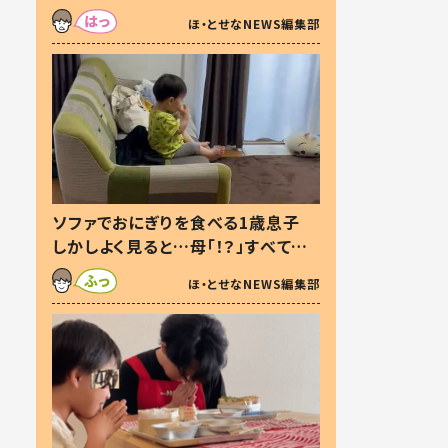
た本音とは
ほ・とせなNEWS編集部
ソファでおにぎりを食べる1歳息子
しかしよく見ると…母「！？」すべてを
察した母の投稿に「可愛いから許
ほ・とせなNEWS編集部
す！」「現行犯〜」