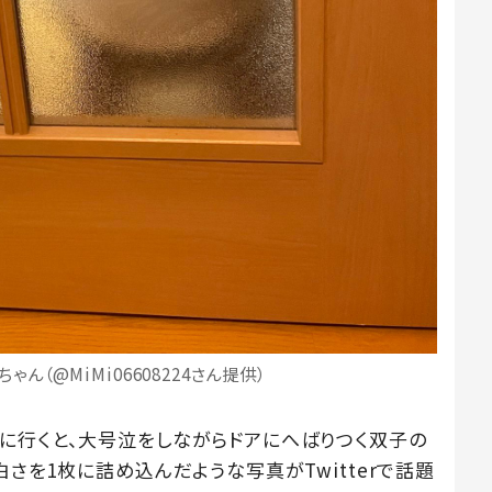
ゃん（@MiMi06608224さん提供）
に行くと、大号泣をしながらドアにへばりつく双子の
さを1枚に詰め込んだような写真がTwitterで話題