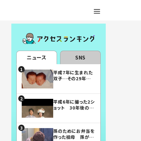
ニュース
SNS
平成7年に生まれた
双子…その29年後
の姿に「漫画みたい」
「素敵すぎる」
平成6年に撮った2シ
ョット 30年後の姿
に…「美男美女」「こ
んな夫婦になりた
い」
孫のためにお弁当を
作った祖母 孫が絶