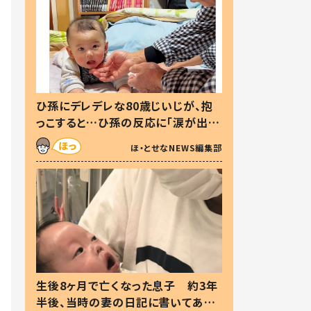
ひ孫にデレデレな80歳じいじが、抱
っこすると…ひ孫の反応に「涙が出ま
した」「可愛くて仕方ない」
ほ・とせなNEWS編集部
生後8ヶ月で亡くなった息子 約3年
半後、当時の妻の日記に書いてあっ