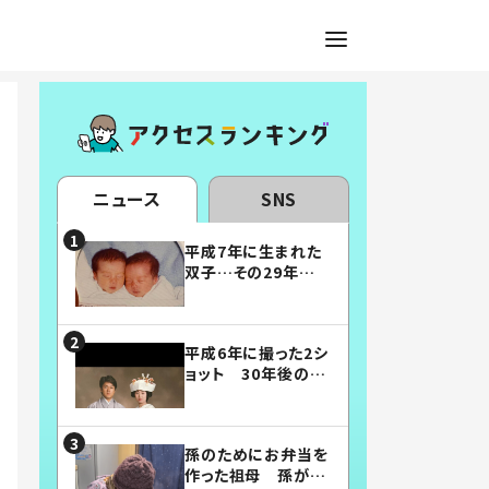
ニュース
SNS
平成7年に生まれた
双子…その29年後
の姿に「漫画みたい」
「素敵すぎる」
平成6年に撮った2シ
ョット 30年後の姿
に…「美男美女」「こ
んな夫婦になりた
い」
孫のためにお弁当を
作った祖母 孫が絶