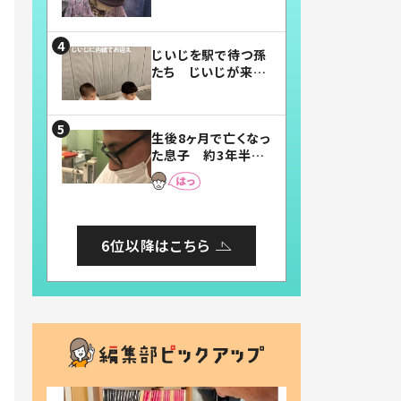
賛したお弁当に「美
味しそう」「お弁当す
ごい」
じいじを駅で待つ孫
たち じいじが来た
瞬間…！？「じいじイ
ケメン」「デレッデレ」
「嬉しくて可愛くてた
生後8ヶ月で亡くなっ
まらない」「幸せにな
た息子 約3年半
れる」
後、当時の妻の日記
に書いてあった本音
とは
6位以降はこちら