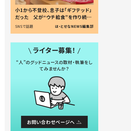
小1から不登校、息子は「ギフテッド」
だった 父が“ウチ給食”を作り続け
る理由とは #令和の親 #令和の子
SNSで話題
ほ・とせなNEWS編集部
ライター募集！
“人”のグッドニュースの取材・執筆をし
てみませんか？
お問い合わせページへ