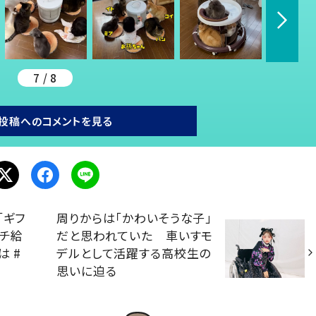
7 / 8
投稿へのコメントを見る
「ギフ
周りからは「かわいそうな子」
ウチ給
だと思われていた 車いすモ
 #
デルとして活躍する高校生の
思いに迫る