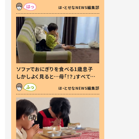
た本音とは
ほ・とせなNEWS編集部
ソファでおにぎりを食べる1歳息子
しかしよく見ると…母「！？」すべてを
察した母の投稿に「可愛いから許
ほ・とせなNEWS編集部
す！」「現行犯〜」