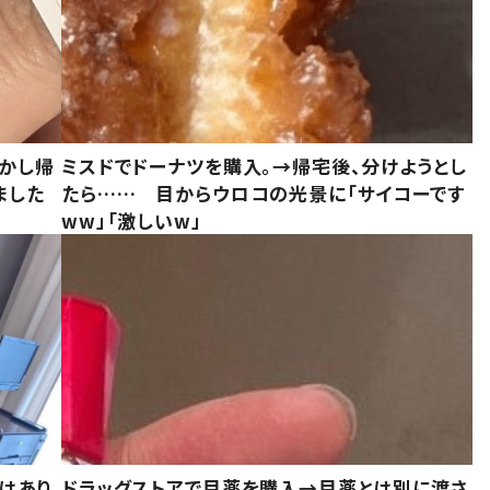
しかし帰
ミスドでドーナツを購入。→帰宅後、分けようとし
ました
たら…… 目からウロコの光景に「サイコーです
ww」「激しいw」
はあり
ドラッグストアで目薬を購入→目薬とは別に渡さ