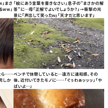
w」まさ
「絵にあう言葉を書きなさい」息子の”まさかの解
るww」
答”に…母「正解でよいでしょうか？」→衝撃の光
景に「声出して笑ったｗ」「天才だと思います」
たら……
ベンチで休憩していると…遠方に違和感。その
児しか
後、近付いてきたモノに……「ぐぅわぁッッッ」「や
ばいよ…」